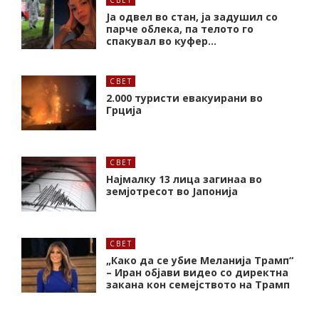
СВЕТ
Ја одвел во стан, ја задушил со
парче облека, па телото го
спакувал во куфер…
СВЕТ
2.000 туристи евакуирани во
Грција
СВЕТ
Најмалку 13 лица загинаа во
земјотресот во Јапонија
СВЕТ
„Како да се убие Меланија Трамп“
– Иран објави видео со директна
закана кон семејството на Трамп