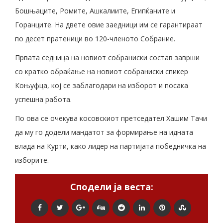
Бошњаците, Ромите, Ашкалиите, Египќаните и
Горанците. На двете овие заедници им се гарантираат
по десет пратеници во 120-членото Собрание.
Првата седница на новиот собраниски состав заврши
со кратко обраќање на новиот собраниски спикер
Коњуфца, кој се заблагодари на изборот и посака
успешна работа.
По ова се очекува косовскиот претседател Хашим Тачи
да му го додели мандатот за формирање на идната
влада на Курти, како лидер на партијата победничка на
изборите.
Сподели ја веста: