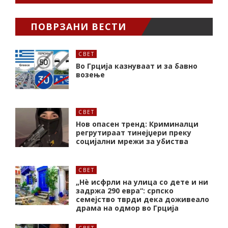
ПОВРЗАНИ ВЕСТИ
СВЕТ
Во Грција казнуваат и за бавно
возење
СВЕТ
Нов опасен тренд: Криминалци
регрутираат тинејџери преку
социјални мрежи за убиства
СВЕТ
„Нѐ исфрли на улица со дете и ни
задржа 290 евра“: српско
семејство тврди дека доживеало
драма на одмор во Грција