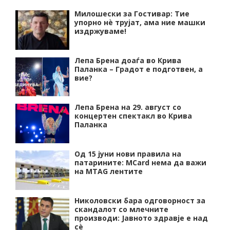
Милошески за Гостивар: Тие
упорно нѐ трујат, ама ние машки
издржуваме!
Лепа Брена доаѓа во Крива
Паланка – Градот е подготвен, а
вие?
Лепа Брена на 29. август со
концертен спектакл во Крива
Паланка
Од 15 јуни нови правила на
патарините: MCard нема да важи
на MTAG лентите
Николовски бара одговорност за
скандалот со млечните
производи: Јавното здравје е над
сѐ