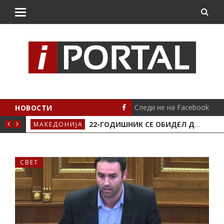
Следи не на Facebook
НОВОСТИ
АВЈЕ ВО КРИВА ПАЛАНКА
22-ГОДИШНИК СЕ ОБИДЕЛ ДА НАПАДНЕ ВРАБОТЕНО ЛИЦЕ ВО „СОЦИЈАЛНОТО“ ВО КРИВА ПАЛАНКА
МАКЕДОНИЈА
ЛОК
СВЕТ