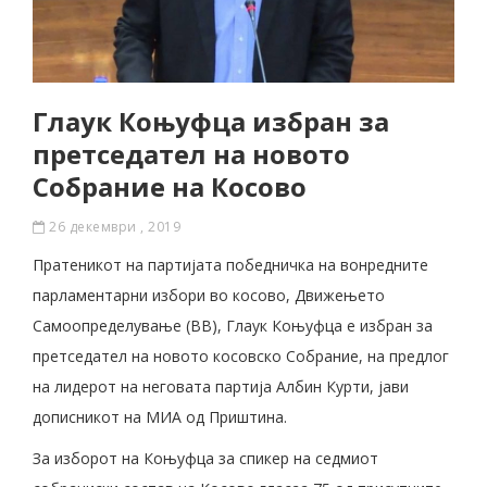
Глаук Коњуфца избран за
претседател на новото
Собрание на Косово
26 декември , 2019
Пратеникот на партијата победничка на вонредните
парламентарни избори во косово, Движењето
Самоопределување (ВВ), Глаук Коњуфца е избран за
претседател на новото косовско Собрание, на предлог
на лидерот на неговата партија Албин Курти, јави
дописникот на МИА од Приштина.
За изборот на Коњуфца за спикер на седмиот