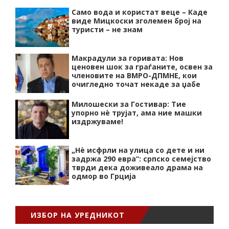
Само вода и користат веце – Каде
виде Мицкоски зголемен број на
туристи – не знам
Макрадули за горивата: Нов
ценовен шок за граѓаните, освен за
членовите на ВМРО-ДПМНЕ, кои
очигледно точат некаде за џабе
Милошески за Гостивар: Тие
упорно нѐ трујат, ама ние машки
издржуваме!
„Нѐ исфрли на улица со дете и ни
задржа 290 евра“: српско семејство
тврди дека доживеало драма на
одмор во Грција
ИЗБОР НА УРЕДНИКОТ