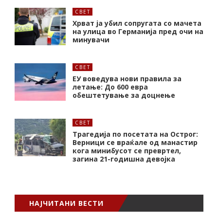
СВЕТ
Хрват ја убил сопругата со мачета
на улица во Германија пред очи на
минувачи
СВЕТ
ЕУ воведува нови правила за
летање: До 600 евра
обештетување за доцнење
СВЕТ
Трагедија по посетата на Острог:
Верници се враќале од манастир
кога минибусот се превртел,
загина 21-годишна девојка
НАЈЧИТАНИ ВЕСТИ