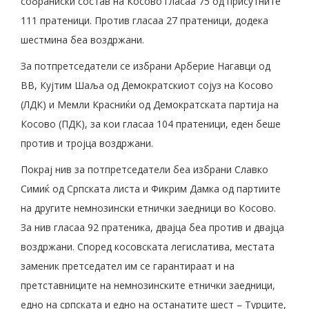
собраниски состав на Косово гласаа 75 од присутните
111 пратеници. Против гласаа 27 пратеници, додека
шестмина беа воздржани.
За потпретседатели се избрани Арберие Нагавци од
ВВ, Кујтим Шаља од Демократскиот сојуз на Косово
(ЛДК) и Мемли Красниќи од Демократската партија на
Косово (ПДК), за кои гласаа 104 пратеници, еден беше
против и тројца воздржани.
Покрај нив за потпретседатели беа избрани Славко
Симиќ од Српската листа и Фикрим Дамка од партиите
на другите немнозински етнички заедници во Косово.
За нив гласаа 92 пратеника, двајца беа против и двајца
воздржани. Според косовската легислатива, местата
заменик претседател им се гарантираат и на
претставниците на немнозинските етнички заедници,
едно на српската и едно на останатите шест – Турците,