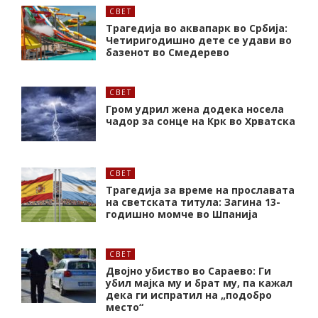
СВЕТ
Трагедија во аквапарк во Србија:
Четиригодишно дете се удави во
базенот во Смедерево
СВЕТ
Гром удрил жена додека носела
чадор за сонце на Крк во Хрватска
СВЕТ
Трагедија за време на прославата
на светската титула: Загина 13-
годишно момче во Шпанија
СВЕТ
Двојно убиство во Сараево: Ги
убил мајка му и брат му, па кажал
дека ги испратил на „подобро
место“