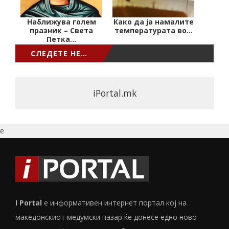
Наближува голем
Како да ја намалите
празник – Света
температурата во…
Петка…
СЛЕДЕТЕ НЕ…
iPortal.mk
e
I Portal
е информативен интернет портал кој на
македонскиот медумски пазар ќе донесе едно ново