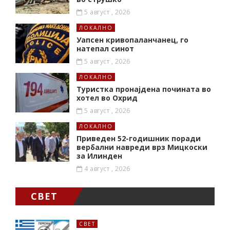
5 август , 2026
ЛОКАЛНО
Уапсен кривопаланчанец, го
натепал синот
5 август , 2026
ЛОКАЛНО
Туристка пронајдена почината во
хотел во Охрид
5 август , 2026
ЛОКАЛНО
Приведен 52-годишник поради
вербални навреди врз Мицкоски
за Илинден
4 август , 2026
СВЕТ
СВЕТ