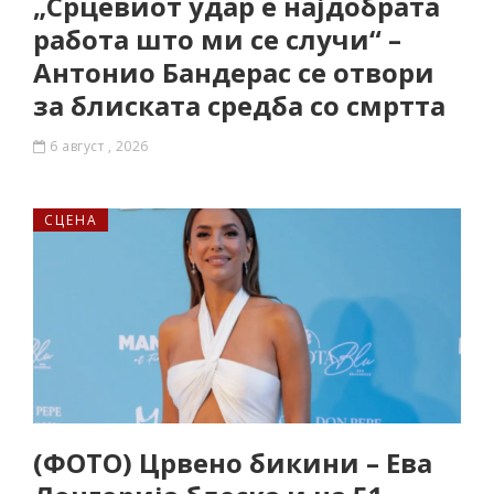
„Срцевиот удар е најдобрата
работа што ми се случи“ –
Антонио Бандерас се отвори
за блиската средба со смртта
6 август , 2026
СЦЕНА
(ФОТО) Црвено бикини – Ева