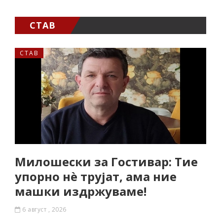
СТАВ
СТАВ
Милошески за Гостивар: Тие
упорно нѐ трујат, ама ние
машки издржуваме!
6 август , 2026