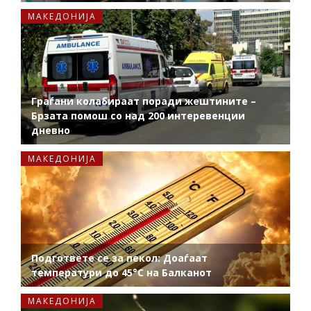
МАКЕДОНИЈА
Граѓани колабираат поради жештините –
Брзата помош со над 200 интеревенции
дневно
МАКЕДОНИЈА
Подгответе се за пекол: Доаѓаат
температури до 45°C на Балканот
МАКЕДОНИЈА