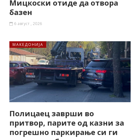
Мицкоски отиде да отвора
базен
6 август , 2026
МАКЕДОНИЈА
Полицаец заврши во
притвор, парите од казни за
погрешно паркирање си ги