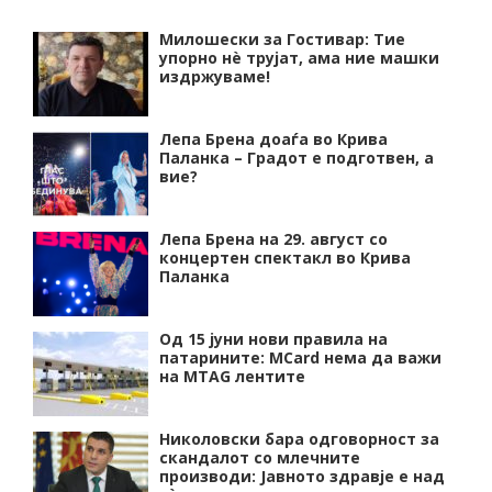
Милошески за Гостивар: Тие
упорно нѐ трујат, ама ние машки
издржуваме!
Лепа Брена доаѓа во Крива
Паланка – Градот е подготвен, а
вие?
Лепа Брена на 29. август со
концертен спектакл во Крива
Паланка
Од 15 јуни нови правила на
патарините: MCard нема да важи
на MTAG лентите
Николовски бара одговорност за
скандалот со млечните
производи: Јавното здравје е над