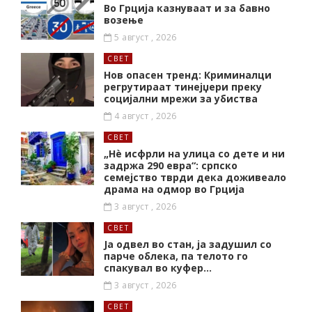
Во Грција казнуваат и за бавно
возење
5 август , 2026
СВЕТ
Нов опасен тренд: Криминалци
регрутираат тинејџери преку
социјални мрежи за убиства
4 август , 2026
СВЕТ
„Нѐ исфрли на улица со дете и ни
задржа 290 евра“: српско
семејство тврди дека доживеало
драма на одмор во Грција
3 август , 2026
СВЕТ
Ја одвел во стан, ја задушил со
парче облека, па телото го
спакувал во куфер…
3 август , 2026
СВЕТ