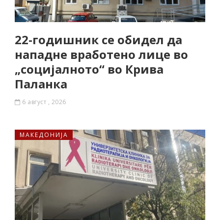
22-годишник се обидел да
нападне вработено лице во
„социјалното“ во Крива
Паланка
6 август , 2026
МАКЕДОНИЈА