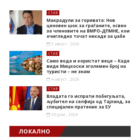
СТАВ
Макрадули за горивата: Нов
ценовен шок за граѓаните, освен
за членовите на ВМРО-ДПМНЕ, кои
очигледно точат некаде за џабе
5 август , 2026
СТАВ
Само вода и користат веце – Каде
виде Мицкоски зголемен број на
туристи – не знам
4 август , 2026
СТАВ
Владата го испрати побегуљата,
љубител на селфија од Тајланд, за
специјален пратеник за ЕУ
30 јули , 2026
ЛОКАЛНО