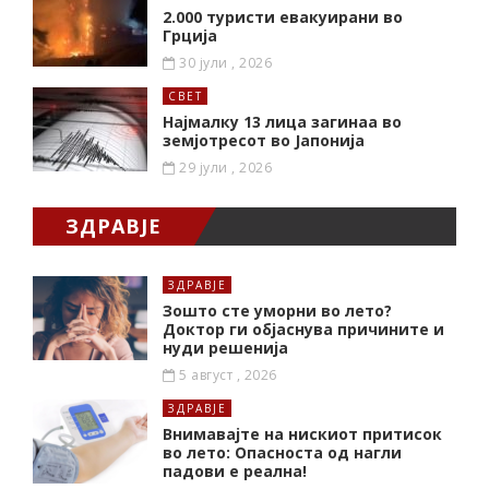
2.000 туристи евакуирани во
Грција
30 јули , 2026
СВЕТ
Најмалку 13 лица загинаа во
земјотресот во Јапонија
29 јули , 2026
ЗДРАВЈЕ
ЗДРАВЈЕ
Зошто сте уморни во лето?
Доктор ги објаснува причините и
нуди решенија
5 август , 2026
ЗДРАВЈЕ
Внимавајте на нискиот притисок
во лето: Опасноста од нагли
падови е реална!