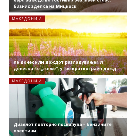
бизнис зделка на Мицкоск
МАКЕДОНИЈА
Ќе донесе ли дождот разладување? И
денеска ќе „жеже“, утре краткотраен дожд
МАКЕДОНИЈА
Дизелот повторно поскапува – бензините
поевтини