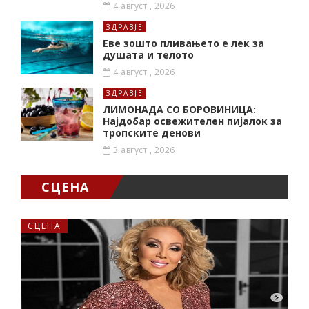
4 август , 2026
ЗДРАВЈЕ
Еве зошто пливањето е лек за
душата и телото
4 август , 2026
ЗДРАВЈЕ
ЛИМОНАДА СО БОРОВИНИЦА:
Најдобар освежителен пијалок за
тропските денови
3 август , 2026
СЦЕНА
СЦЕНА