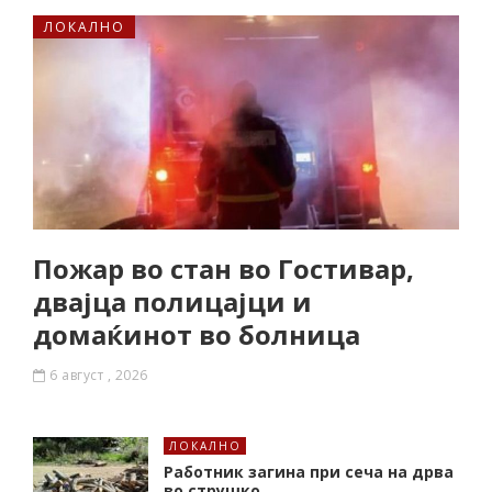
ЛОКАЛНО
Пожар во стан во Гостивар,
двајца полицајци и
домаќинот во болница
6 август , 2026
ЛОКАЛНО
Работник загина при сеча на дрва
во струшко