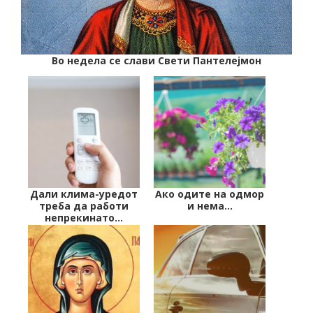
Во недела се слави Свети Пантелејмон
Дали клима-уредот
Ако одите на одмор
треба да работи
и нема…
непрекинато…