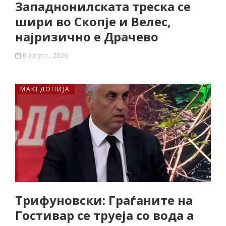
Западнонилската треска се
шири во Скопје и Велес,
најризично е Драчево
6 август , 2026
МАКЕДОНИЈА
Трифуновски: Граѓаните на
Гостивар се труеја со вода а