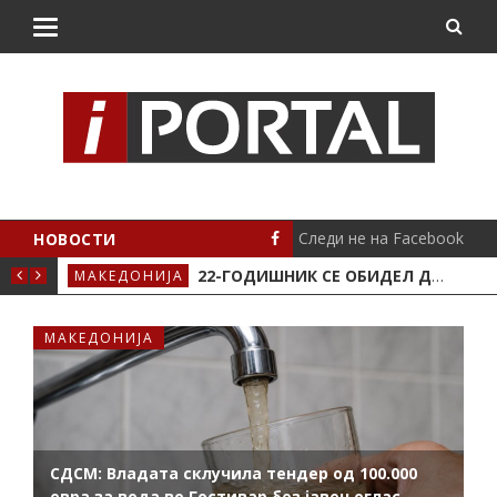
Следи не на Facebook
НОВОСТИ
ПОЖАР ВО СТАН ВО ГОСТИВАР, ДВАЈЦА ПОЛИЦАЈЦИ И ДОМАЌИНОТ ВО БОЛНИЦА
ЛОКАЛНО
СТА
22-ГОДИШНИК СЕ ОБИДЕЛ ДА НАПАДНЕ ВРАБОТЕНО ЛИЦЕ ВО „СОЦИЈАЛНОТО“ ВО КРИВА ПАЛАНКА
МАКЕДОНИЈА
МАКЕДОНИЈА
СДСМ: Владата склучила тендер од 100.000
евра за вода во Гостивар без јавен оглас,