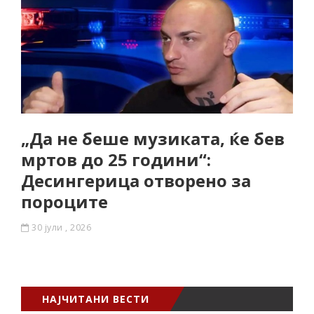
„Да не беше музиката, ќе бев
мртов до 25 години“:
Десингерица отворено за
пороците
30 јули , 2026
НАЈЧИТАНИ ВЕСТИ