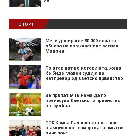
сѐ
СПОРТ
Меси донираше 80.000 евра за
обнова на опожарениот регион
Мадрид
По втор пат во историјата, жена
ќе биде главен судија на
натпревар од Светско првенство
За првпат МТВ нема да го
пренесува Светското првенство
во фудбал
ППК Крива Паланка старо – нов
шампион во сениорската лига во
пинг понг