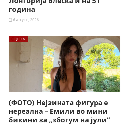
Лонгорија блеска и на 51
година
6 август , 2026
СЦЕНА
(ФОТО) Нејзината фигура е
нереална – Емили во мини
бикини за „збогум на јули“