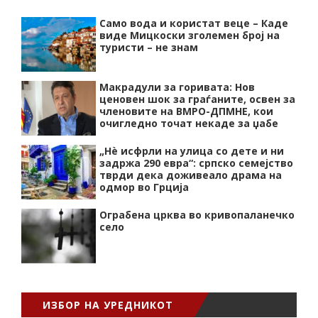
Само вода и користат веце – Каде
виде Мицкоски зголемен број на
туристи – не знам
Макрадули за горивата: Нов
ценовен шок за граѓаните, освен за
членовите на ВМРО-ДПМНЕ, кои
очигледно точат некаде за џабе
„Нѐ исфрли на улица со дете и ни
задржа 290 евра“: српско семејство
тврди дека доживеало драма на
одмор во Грција
Ограбена црква во кривопаланечко
село
ИЗБОР НА УРЕДНИКОТ