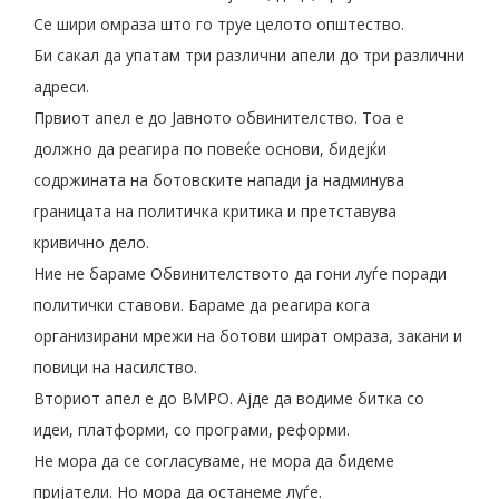
Се шири омраза што го труе целото општество.
Би сакал да упатам три различни апели до три различни
адреси.
Првиот апел е до Јавното обвинителство. Тоа е
должно да реагира по повеќе основи, бидејќи
содржината на ботовските напади ја надминува
границата на политичка критика и претставува
кривично дело.
Ние не бараме Обвинителството да гони луѓе поради
политички ставови. Бараме да реагира кога
организирани мрежи на ботови шират омраза, закани и
повици на насилство.
Вториот апел е до ВМРО. Ајде да водиме битка со
идеи, платформи, со програми, реформи.
Не мора да се согласуваме, не мора да бидеме
пријатели. Но мора да останеме луѓе.