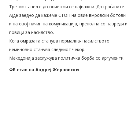
Третиот апел е до оние кои се најважни. До граѓаните.
Ајде заедно да кажеме СТОП на овие вмровски ботови
и на овој начин на комуникација, преполна со навреди и
повици за насилство.
Кога омразата станува нормална- насилството
неминовно станува следниот чекор.
Македонија заслужува политичка борба со аргументи.
ФБ став на Андреј Жерновски