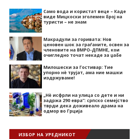
Само вода и користат веце – Каде
виде Мицкоски зголемен број на
туристи – не знам
Макрадули за горивата: Нов
ценовен шок за граѓаните, освен за
членовите на ВМРО-ДПМНЕ, кои
очигледно точат некаде за џабе
Милошески за Гостивар: Тие
упорно нѐ трујат, ама ние машки
издржуваме!
„Нѐ исфрли на улица со дете и ни
задржа 290 евра“: српско семејство
тврди дека доживеало драма на
одмор во Грција
ИЗБОР НА УРЕДНИКОТ