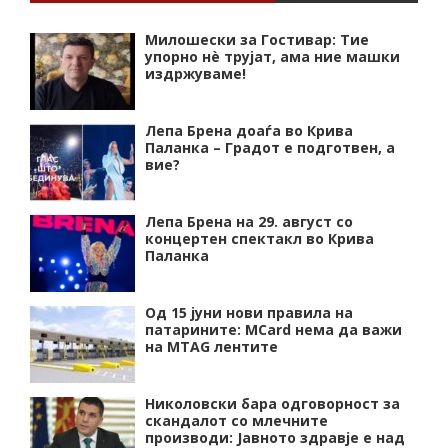
Милошески за Гостивар: Тие
упорно нѐ трујат, ама ние машки
издржуваме!
Лепа Брена доаѓа во Крива
Паланка – Градот е подготвен, а
вие?
Лепа Брена на 29. август со
концертен спектакл во Крива
Паланка
Од 15 јуни нови правила на
патарините: MCard нема да важи
на MTAG лентите
Николовски бара одговорност за
скандалот со млечните
производи: Јавното здравје е над