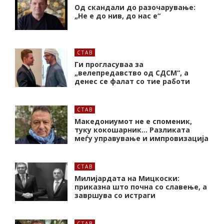
Од скандали до разочарување:
„Не е до нив, до нас е“
СТАВ
Ги прогласуваа за
„велепредавство од СДСМ“, а
денес се фалат со тие работи
СТАВ
Македониумот не е споменик,
туку кокошарник… Разликата
меѓу управување и импровизација
СТАВ
Милијардата на Мицкоски:
приказна што почна со славење, а
завршува со истраги
СТАВ