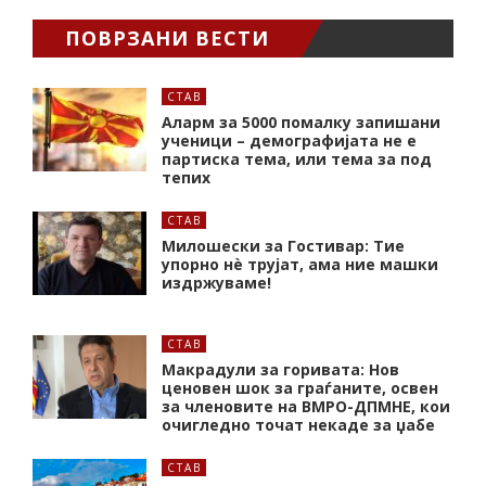
ПОВРЗАНИ ВЕСТИ
СТАВ
Аларм за 5000 помалку запишани
ученици – демографијата не е
партиска тема, или тема за под
тепих
СТАВ
Милошески за Гостивар: Тие
упорно нѐ трујат, ама ние машки
издржуваме!
СТАВ
Макрадули за горивата: Нов
ценовен шок за граѓаните, освен
за членовите на ВМРО-ДПМНЕ, кои
очигледно точат некаде за џабе
СТАВ