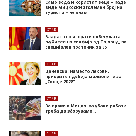
Само вода и користат веце – Каде
виде Мицкоски зголемен број на
туристи – не знам
СТАВ
Владата го испрати побегуљата,
љубител на селфија од Тајланд, за
специјален пратеник за ЕУ
СТАВ
Цаневска: Наместо лекови,
приоритет добија милионите за
„Скопје 2028“
СТАВ
Во право е Мицко: за убави работи
треба да зборуваме…
СТАВ