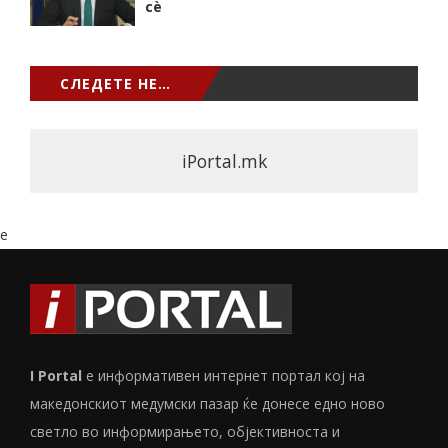
сѐ
СЛЕДЕТЕ НЕ…
iPortal.mk
e
I Portal
е информативен интернет портал кој на
македонскиот медумски пазар ќе донесе едно ново
светло во информирањето, објективноста и