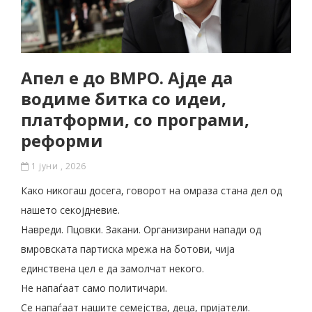
Апел е до ВМРО. Ајде да
водиме битка со идеи,
платформи, со програми,
реформи
1 јуни , 2026
Како никогаш досега, говорот на омраза стана дел од
нашето секојдневие.
Навреди. Пцовки. Закани. Организирани напади од
вмровската партиска мрежа на ботови, чија
единствена цел е да замолчат некого.
Не напаѓаат само политичари.
Се напаѓаат нашите семејства, деца, пријатели.