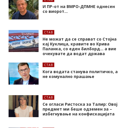
И ПР-от на ВМРО-ДПМНЕ однесен
со виорот…
СТАВ
Не можат да се справат со Стојна
кај Куклица, кравите во Крива
Паланка, со еден билборд… а вие
очекувате да водат држава
СТАВ
Кога водата станува политичко, а
не комунално прашање
СТАВ
Се огласи Ристоска за Талир: Овој
предмет ми беше одземен за –
избегнување на конфискацијата