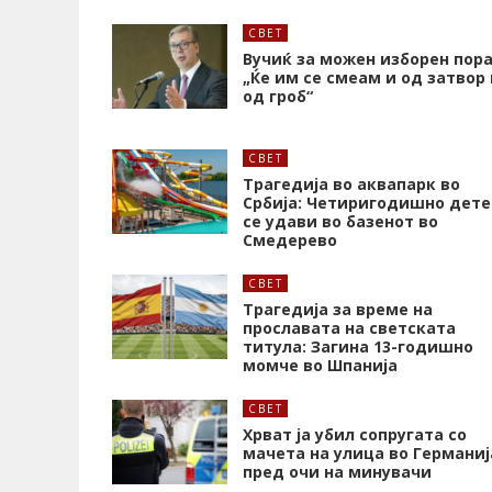
СВЕТ
Вучиќ за можен изборен пора
„Ќе им се смеам и од затвор 
од гроб“
СВЕТ
Трагедија во аквапарк во
Србија: Четиригодишно дете
се удави во базенот во
Смедерево
СВЕТ
Трагедија за време на
прославата на светската
титула: Загина 13-годишно
момче во Шпанија
СВЕТ
Хрват ја убил сопругата со
мачета на улица во Германиј
пред очи на минувачи