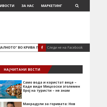
ИВОСТИ
ЗА НАС
МАРКЕТИНГ
Следи не на Facebook
ЈАЛНОТО“ ВО КРИВА ПАЛАНКА
ПОЖАР ВО СТАН
ЛОКАЛНО
НАЈЧИТАНИ ВЕСТИ
Само вода и користат веце –
Каде виде Мицкоски зголемен
број на туристи – не знам
Макрадули за горивата: Нов