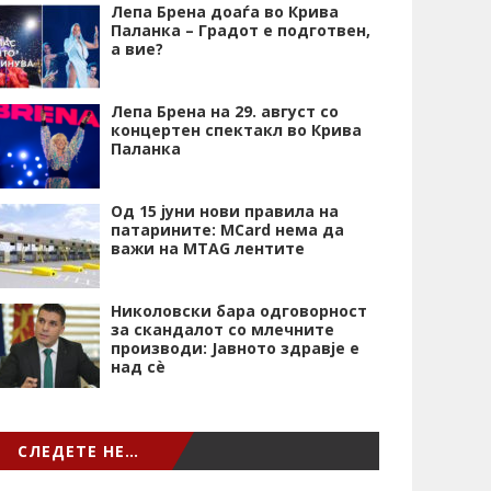
Лепа Брена доаѓа во Крива
Паланка – Градот е подготвен,
а вие?
Лепа Брена на 29. август со
концертен спектакл во Крива
Паланка
Од 15 јуни нови правила на
патарините: MCard нема да
важи на MTAG лентите
Николовски бара одговорност
за скандалот со млечните
производи: Јавното здравје е
над сѐ
СЛЕДЕТЕ НЕ…