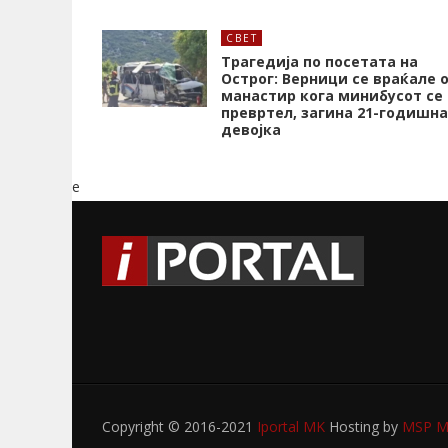
СВЕТ
Трагедија по посетата на
Острог: Верници се враќале 
манастир кога минибусот се
превртел, загина 21-годишна
девојка
e
Copyright © 2016-2021
Iportal MK
Hosting by
MSP My