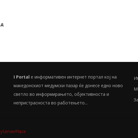
од
I Portal
е информативен интернет портал кој на
И
македонскиот медумски пазар ќе донесе едно ново
М
светло во информирањето, објективноста и
З
непристрасноста во работењето...
ServerPlace