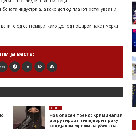
 цените во следните два месеци.
нбената индустрија, а како дел од планот остануваат и
цените од септември, како дел од поширок пакет мерки
ли ја веста:
СВЕТ
но
Нов опасен тренд: Криминалци
регрутираат тинејџери преку
социјални мрежи за убиства