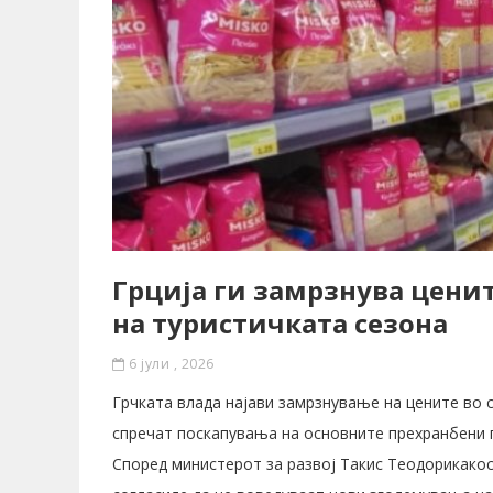
Грција ги замрзнува цени
на туристичката сезона
6 јули , 2026
Грчката влада најави замрзнување на цените во с
спречат поскапувања на основните прехранбени 
Според министерот за развој Такис Теодорикакос