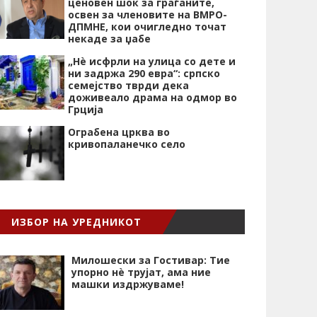
ценовен шок за граѓаните,
освен за членовите на ВМРО-
ДПМНЕ, кои очигледно точат
некаде за џабе
„Нѐ исфрли на улица со дете и
ни задржа 290 евра“: српско
семејство тврди дека
доживеало драма на одмор во
Грција
Ограбена црква во
кривопаланечко село
ИЗБОР НА УРЕДНИКОТ
Милошески за Гостивар: Тие
упорно нѐ трујат, ама ние
машки издржуваме!