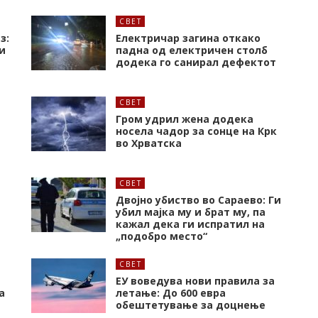
СВЕТ
з:
Електричар загина откако
и
падна од електричен столб
додека го санирал дефектот
СВЕТ
Гром удрил жена додека
носела чадор за сонце на Крк
во Хрватска
СВЕТ
Двојно убиство во Сараево: Ги
убил мајка му и брат му, па
кажал дека ги испратил на
„подобро место“
СВЕТ
ЕУ воведува нови правила за
а
летање: До 600 евра
обештетување за доцнење