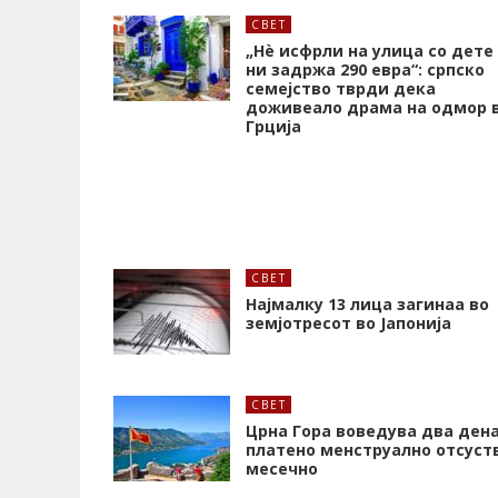
СВЕТ
„Нѐ исфрли на улица со дете
ни задржа 290 евра“: српско
семејство тврди дека
доживеало драма на одмор 
Грција
СВЕТ
Најмалку 13 лица загинаа во
земјотресот во Јапонија
СВЕТ
Црна Гора воведува два ден
платено менструално отсуст
месечно