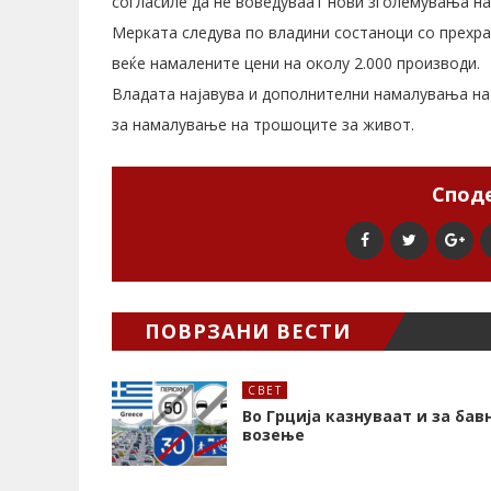
согласиле да не воведуваат нови зголемувања на
Мерката следува по владини состаноци со прехра
веќе намалените цени на околу 2.000 производи.
Владата најавува и дополнителни намалувања на 
за намалување на трошоците за живот.
Споде
ПОВРЗАНИ ВЕСТИ
СВЕТ
Во Грција казнуваат и за бав
возење