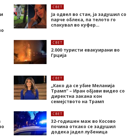
СВЕТ
 и
Ја одвел во стан, ја задушил со
парче облека, па телото го
спакувал во куфер…
во
СВЕТ
2.000 туристи евакуирани во
Грција
СВЕТ
„Како да се убие Меланија
Трамп“ – Иран објави видео со
директна закана кон
семејството на Трамп
СВЕТ
а
32-годишен маж во Косово
во
почина откако се задушил
додека јадел лубеница