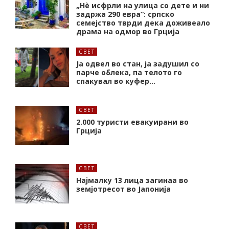
„Нѐ исфрли на улица со дете и ни
задржа 290 евра“: српско
семејство тврди дека доживеало
драма на одмор во Грција
СВЕТ
Ја одвел во стан, ја задушил со
парче облека, па телото го
спакувал во куфер…
СВЕТ
2.000 туристи евакуирани во
Грција
СВЕТ
Најмалку 13 лица загинаа во
земјотресот во Јапонија
СВЕТ