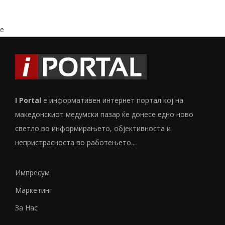
e
I Portal
е информативен интернет портал кој на
македонскиот медумски пазар ќе донесе едно ново
светло во информирањето, објективноста и
непристрасноста во работењето...
Импресум
Маркетинг
За Нас