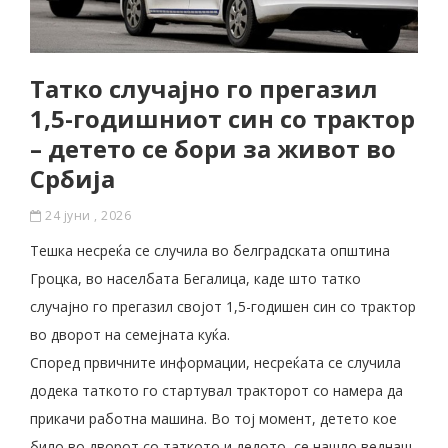
Татко случајно го прегазил
1,5-годишниот син со трактор
– детето се бори за живот во
Србија
24 јуни , 2026
Тешка несреќа се случила во белградската општина
Гроцка, во населбата Бегалица, каде што татко
случајно го прегазил својот 1,5-годишен син со трактор
во дворот на семејната куќа.
Според првичните информации, несреќата се случила
додека таткото го стартувал тракторот со намера да
прикачи работна машина. Во тој момент, детето кое
било во дворот со таткото и дедото, се нашло веднаш