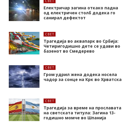
СВЕТ
Електричар загина откако падна
од електричен столб додека го
санирал дефектот
СВЕТ
Трагедија во аквапарк во Србија:
Четиригодишно дете се удави во
базенот во Смедерево
СВЕТ
Гром удрил жена додека носела
чадор за сонце на Крк во Хрватска
СВЕТ
Трагедија за време на прославата
на светската титула: Загина 13-
годишно момче во Шпанија