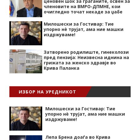
ценовен шок за граѓаните, освен за
членовите на ВМРО-ДПМНЕ, кои
очигледно точат некаде за џабе
Милошески за Гостивар: Тие
упорно нѐ трујат, ама ние машки
издржуваме!
Затворено родилиште, гинеколози
пред пензија: Неизвесна иднина на
грижата за женско здравје во
Крива Паланка
ИЗБОР НА УРЕДНИКОТ
Милошески за Гостивар: Тие
упорно нѐ трујат, ама ние машки
издржуваме!
Лепа Брена доаѓа во Крива