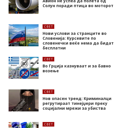
Авион не успеа да полета од
Солун поради птица во моторот
СВЕТ
Нови услови за странците во
Словенија: Курсевите по
словенечки веќе нема да бидат
бесплатни
СВЕТ
Во Грција казнуваат и за бавно
возење
СВЕТ
Нов опасен тренд: Криминалци
регрутираат тинејџери преку
социјални мрежи за убиства
СВЕТ