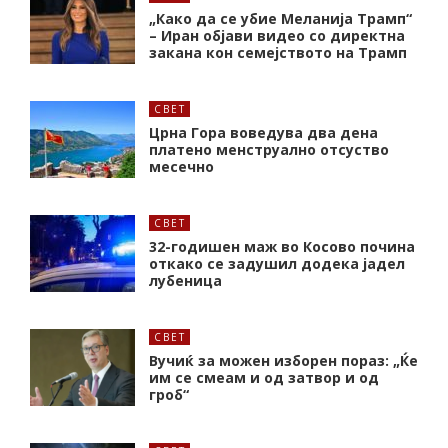
„Како да се убие Меланија Трамп“
– Иран објави видео со директна
закана кон семејството на Трамп
СВЕТ
Црна Гора воведува два дена
платено менструално отсуство
месечно
СВЕТ
32-годишен маж во Косово почина
откако се задушил додека јадел
лубеница
СВЕТ
Вучиќ за можен изборен пораз: „Ќе
им се смеам и од затвор и од
гроб“