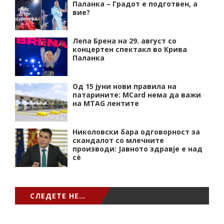
Паланка – Градот е подготвен, а
вие?
Лепа Брена на 29. август со
концертен спектакл во Крива
Паланка
Од 15 јуни нови правила на
патарините: MCard нема да важи
на MTAG лентите
Николовски бара одговорност за
скандалот со млечните
производи: Јавното здравје е над
сѐ
СЛЕДЕТЕ НЕ…