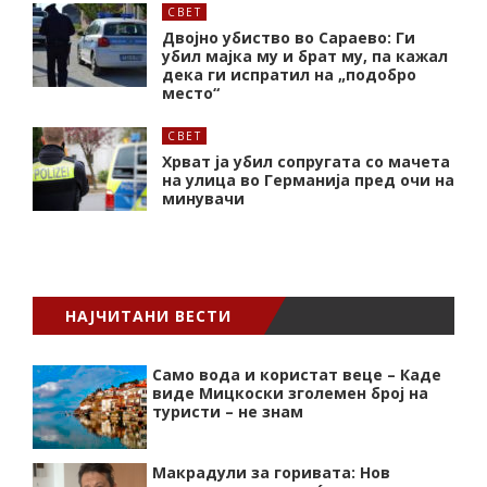
СВЕТ
Двојно убиство во Сараево: Ги
убил мајка му и брат му, па кажал
дека ги испратил на „подобро
место“
СВЕТ
Хрват ја убил сопругата со мачета
на улица во Германија пред очи на
минувачи
НАЈЧИТАНИ ВЕСТИ
Само вода и користат веце – Каде
виде Мицкоски зголемен број на
туристи – не знам
Макрадули за горивата: Нов