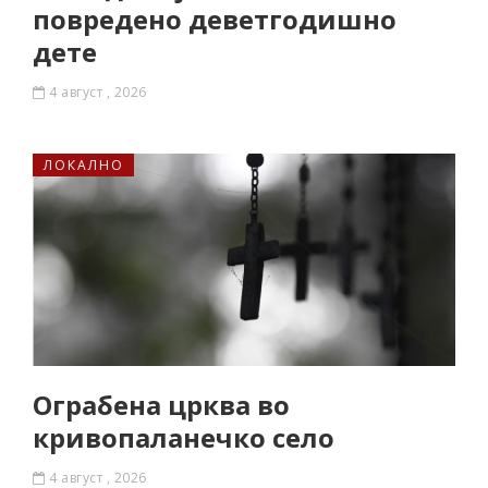
повредено деветгодишно
дете
4 август , 2026
ЛОКАЛНО
Ограбена црква во
кривопаланечко село
4 август , 2026