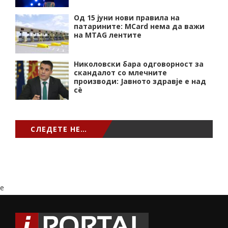
Од 15 јуни нови правила на
патарините: MCard нема да важи
на MTAG лентите
Николовски бара одговорност за
скандалот со млечните
производи: Јавното здравје е над
сѐ
СЛЕДЕТЕ НЕ…
e