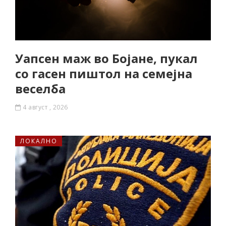
Уапсен маж во Бојане, пукал
со гасен пиштол на семејна
веселба
4 август , 2026
ЛОКАЛНО