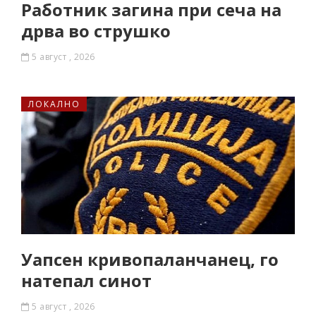
Работник загина при сеча на
дрва во струшко
5 август , 2026
ЛОКАЛНО
Уапсен кривопаланчанец, го
натепал синот
5 август , 2026