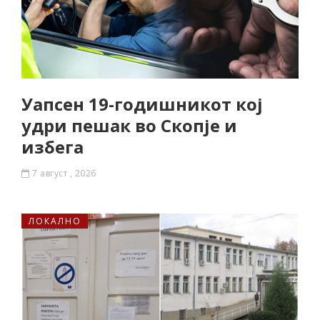
Уапсен 19-годишникот кој
удри пешак во Скопје и
избега
7 август , 2026
ЛОКАЛНО