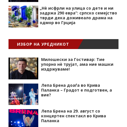
„Нѐ исфрли на улица со дете и ни
задржа 290 евра“: српско семејство
тврди дека доживеало драма на
одмор во Грција
ИЗБОР НА УРЕДНИКОТ
Милошески за Гостивар: Тие
упорно нѐ трујат, ама ние машки
издржуваме!
Лепа Брена доаѓа во Крива
Паланка – Градот е подготвен, а
вие?
Лепа Брена на 29. август со
концертен спектакл во Крива
Паланка