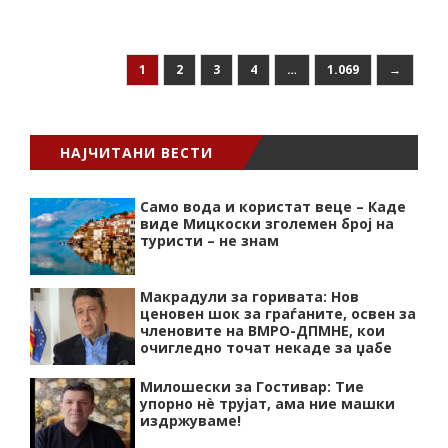
1
2
3
4
…
1.069
→
НАЈЧИТАНИ ВЕСТИ
Само вода и користат веце – Каде
виде Мицкоски зголемен број на
туристи – не знам
Макрадули за горивата: Нов
ценовен шок за граѓаните, освен за
членовите на ВМРО-ДПМНЕ, кои
очигледно точат некаде за џабе
Милошески за Гостивар: Тие
упорно нѐ трујат, ама ние машки
издржуваме!