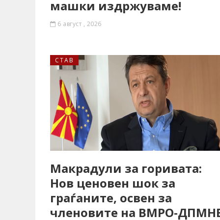
машки издржуваме!
6 август , 2026
СТАВ
Макрадули за горивата:
Нов ценовен шок за
граѓаните, освен за
членовите на ВМРО-ДПМНЕ