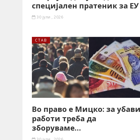
специјален пратеник за ЕУ
30 јули , 2026
СТАВ
Во право е Мицко: за убав
работи треба да
зборуваме…
30 јули , 2026