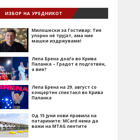
ИЗБОР НА УРЕДНИКОТ
Милошески за Гостивар: Тие
упорно нѐ трујат, ама ние
машки издржуваме!
Лепа Брена доаѓа во Крива
Паланка – Градот е подготвен,
а вие?
Лепа Брена на 29. август со
концертен спектакл во Крива
Паланка
Од 15 јуни нови правила на
патарините: MCard нема да
важи на MTAG лентите