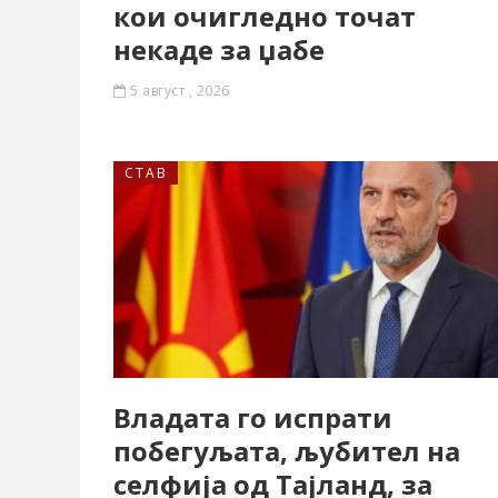
кои очигледно точат
некаде за џабе
5 август , 2026
СТАВ
Владата го испрати
побегуљата, љубител на
селфија од Тајланд, за