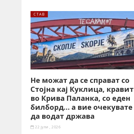
СТАВ
Не можат да се справат со
Стојна кај Куклица, кравит
во Крива Паланка, со еден
билборд… а вие очекувате
да водат држава
22 јули , 2026