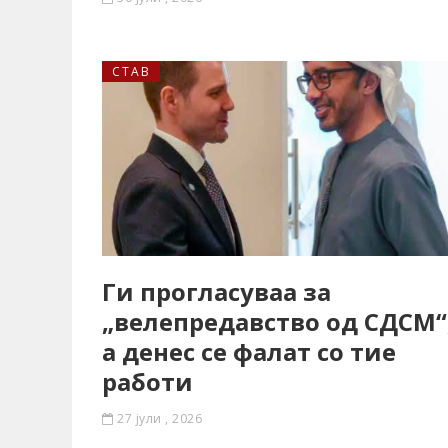
СТАВ
Ги прогласуваа за
„велепредавство од СДСМ“
а денес се фалат со тие
работи
27 јули , 2026