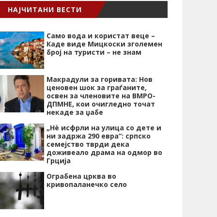
НАЈЧИТАНИ ВЕСТИ
Само вода и користат веце –
Каде виде Мицкоски зголемен
број на туристи – не знам
Макрадули за горивата: Нов
ценовен шок за граѓаните,
освен за членовите на ВМРО-
ДПМНЕ, кои очигледно точат
некаде за џабе
„Нѐ исфрли на улица со дете и
ни задржа 290 евра“: српско
семејство тврди дека
доживеало драма на одмор во
Грција
Ограбена црква во
кривопаланечко село