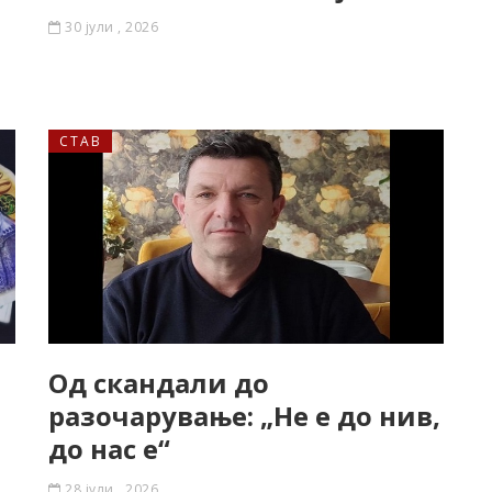
30 јули , 2026
СТАВ
и
Од скандали до
разочарување: „Не е до нив,
до нас е“
28 јули , 2026