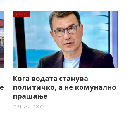
СТАВ
Кога водата станува
е
политичко, а не комунално
прашање
21 јули , 2026