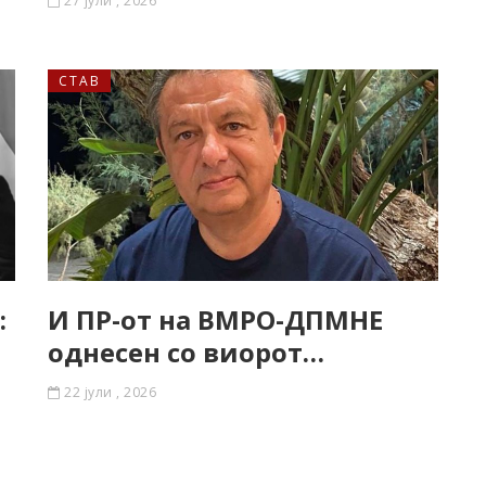
27 јули , 2026
СТАВ
:
И ПР-от на ВМРО-ДПМНЕ
однесен со виорот…
22 јули , 2026