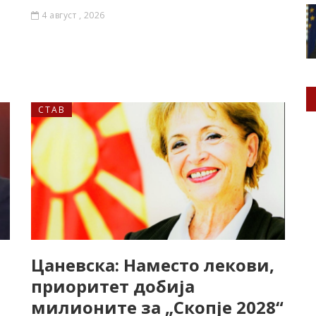
4 август , 2026
СТАВ
Цаневска: Наместо лекови,
приоритет добија
милионите за „Скопје 2028“