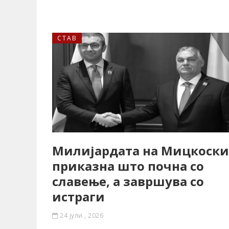
СТАВ
Милијардата на Мицкоски
приказна што почна со
славење, а завршува со
истраги
24 јули , 2026