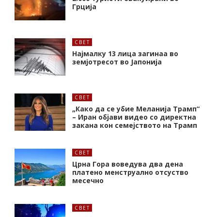
Грција
СВЕТ
Најмалку 13 лица загинаа во
земјотресот во Јапонија
СВЕТ
„Како да се убие Меланија Трамп“
– Иран објави видео со директна
закана кон семејството на Трамп
СВЕТ
Црна Гора воведува два дена
платено менструално отсуство
месечно
СВЕТ