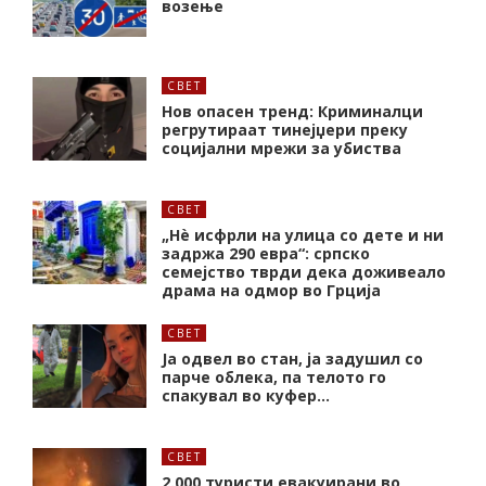
возење
СВЕТ
Нов опасен тренд: Криминалци
регрутираат тинејџери преку
социјални мрежи за убиства
СВЕТ
„Нѐ исфрли на улица со дете и ни
задржа 290 евра“: српско
семејство тврди дека доживеало
драма на одмор во Грција
СВЕТ
Ја одвел во стан, ја задушил со
парче облека, па телото го
спакувал во куфер…
СВЕТ
2.000 туристи евакуирани во