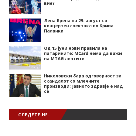
вие?
Лепа Брена на 29. август со
концертен спектакл во Крива
Паланка
Од 15 јуни нови правила на
патарините: MCard нема да важи
на MTAG лентите
Николовски бара одговорност за
скандалот со млечните
производи: Јавното здравје е над
сѐ
СЛЕДЕТЕ НЕ…