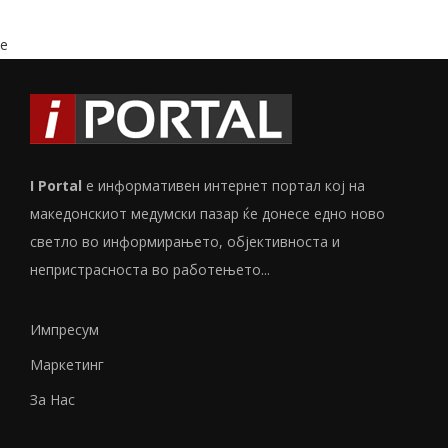
e
I Portal
е информативен интернет портал кој на
македонскиот медумски пазар ќе донесе едно ново
светло во информирањето, објективноста и
непристрасноста во работењето...
Импресум
Маркетинг
За Нас