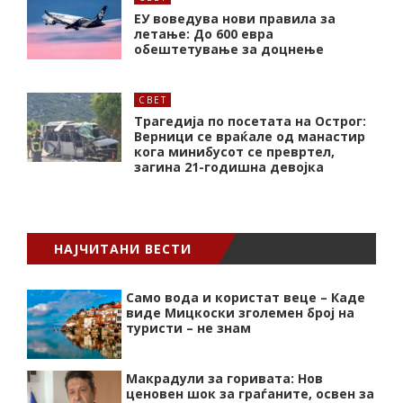
ЕУ воведува нови правила за
летање: До 600 евра
обештетување за доцнење
СВЕТ
Трагедија по посетата на Острог:
Верници се враќале од манастир
кога минибусот се превртел,
загина 21-годишна девојка
НАЈЧИТАНИ ВЕСТИ
Само вода и користат веце – Каде
виде Мицкоски зголемен број на
туристи – не знам
Макрадули за горивата: Нов
ценовен шок за граѓаните, освен за