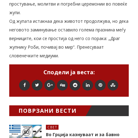
простување, молитви и погребни церемонии во повеќе
жупи.
Од жупата истакнаа дека животот продолжува, но дека
неговото заминување оставило голема празнина меѓу
верниците, кои се простија од него со порака: „Драг
жупнику Роби, почивај во мир“. Пренесуваат
словенечките медиуми.
Сподели ја веста:
ПОВРЗАНИ ВЕСТИ
СВЕТ
Во Грција казнуваат и за бавно