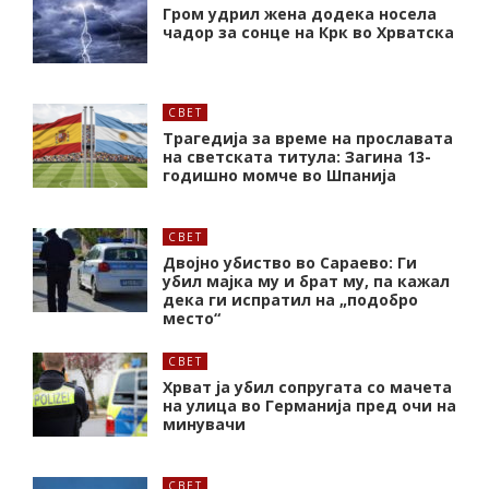
Гром удрил жена додека носела
чадор за сонце на Крк во Хрватска
СВЕТ
Трагедија за време на прославата
на светската титула: Загина 13-
годишно момче во Шпанија
СВЕТ
Двојно убиство во Сараево: Ги
убил мајка му и брат му, па кажал
дека ги испратил на „подобро
место“
СВЕТ
Хрват ја убил сопругата со мачета
на улица во Германија пред очи на
минувачи
СВЕТ