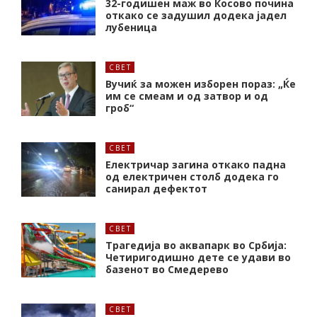
32-годишен маж во Косово почина
откако се задушил додека јадел
лубеница
СВЕТ
Вучиќ за можен изборен пораз: „Ќе
им се смеам и од затвор и од
гроб“
СВЕТ
Електричар загина откако падна
од електричен столб додека го
санирал дефектот
СВЕТ
Трагедија во аквапарк во Србија:
Четиригодишно дете се удави во
базенот во Смедерево
СВЕТ