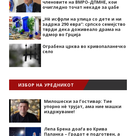
членовите на ВМРО-ДПМНЕ, кои
очигледно точат некаде за џабе
„Нѐ исфрли на улица со дете и ни
задржа 290 евра“: српско семејство
тврди дека доживеало драма на
одмор во Грција
Ограбена црква во кривопаланечко
село
ИЗБОР НА УРЕДНИКОТ
Милошески за Гостивар: Тие
упорно нѐ трујат, ама ние машки
издржуваме!
Лепа Брена доаѓа во Крива
Паланка – Градот е подготвен, а