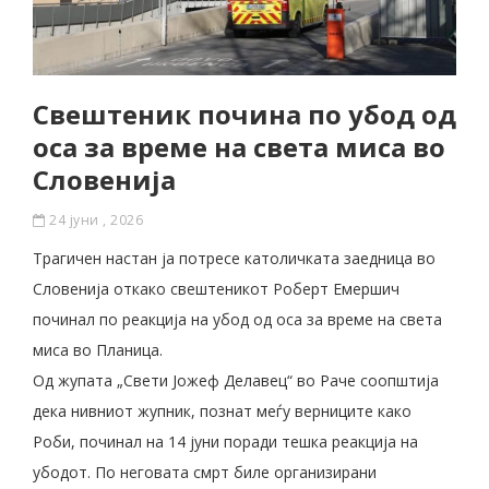
Свештеник почина по убод од
оса за време на света миса во
Словенија
24 јуни , 2026
Трагичен настан ја потресе католичката заедница во
Словенија откако свештеникот Роберт Емершич
починал по реакција на убод од оса за време на света
миса во Планица.
Од жупата „Свети Јожеф Делавец“ во Раче соопштија
дека нивниот жупник, познат меѓу верниците како
Роби, починал на 14 јуни поради тешка реакција на
убодот. По неговата смрт биле организирани