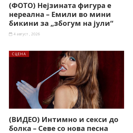
(ФОТО) Нејзината фигура е
нереална – Емили во мини
бикини за „збогум на јули“
4 август , 2026
СЦЕНА
(ВИДЕО) Интимно и секси до
болка – Севе со нова песна