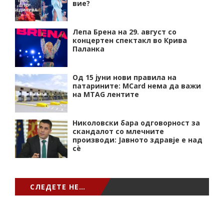
вие?
Лепа Брена на 29. август со
концертен спектакл во Крива
Паланка
Од 15 јуни нови правила на
патарините: MCard нема да важи
на MTAG лентите
Николовски бара одговорност за
скандалот со млечните
производи: Јавното здравје е над
сѐ
СЛЕДЕТЕ НЕ…