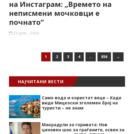
на Инстаграм: „Времето на
неписмени мочковци е
почнато”
23 јули , 2026
1
2
3
4
…
856
→
НАЈЧИТАНИ ВЕСТИ
Само вода и користат веце – Каде
виде Мицкоски зголемен број на
туристи – не знам
Макрадули за горивата: Нов
ценовен шок за граѓаните, освен за