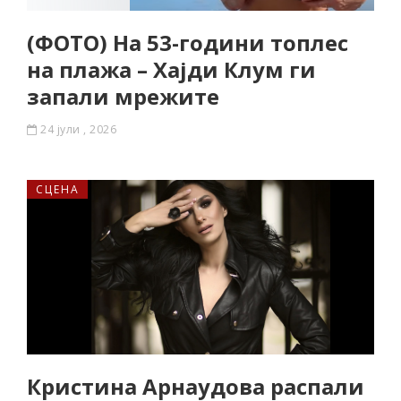
(ФОТО) На 53-години топлес
на плажа – Хајди Клум ги
запали мрежите
24 јули , 2026
СЦЕНА
Кристина Арнаудова распали