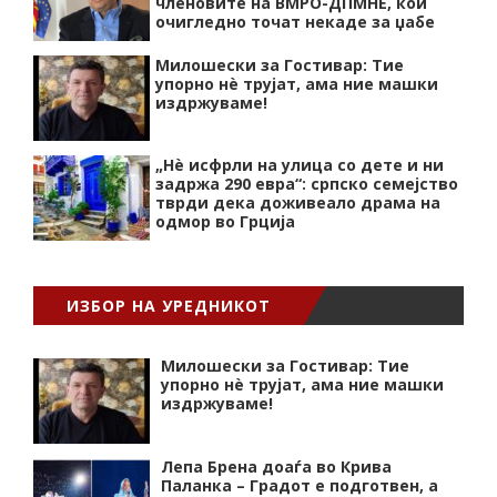
членовите на ВМРО-ДПМНЕ, кои
очигледно точат некаде за џабе
Милошески за Гостивар: Тие
упорно нѐ трујат, ама ние машки
издржуваме!
„Нѐ исфрли на улица со дете и ни
задржа 290 евра“: српско семејство
тврди дека доживеало драма на
одмор во Грција
ИЗБОР НА УРЕДНИКОТ
Милошески за Гостивар: Тие
упорно нѐ трујат, ама ние машки
издржуваме!
Лепа Брена доаѓа во Крива
Паланка – Градот е подготвен, а