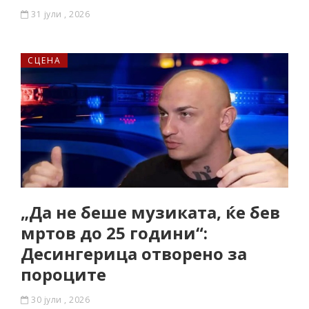
31 јули , 2026
СЦЕНА
„Да не беше музиката, ќе бев
мртов до 25 години“:
Десингерица отворено за
пороците
30 јули , 2026