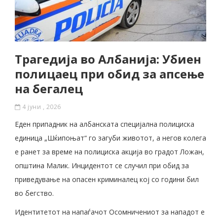
Трагедија во Албанија: Убиен
полицаец при обид за апсење
на бегалец
4 јуни , 2026
Еден припадник на албанската специјална полициска
единица „Шќипоњат“ го загуби животот, а негов колега
е ранет за време на полициска акција во градот Ложан,
општина Малик. Инцидентот се случил при обид за
приведување на опасен криминалец кој со години бил
во бегство.
Идентитетот на напаѓачот Осомничениот за нападот е