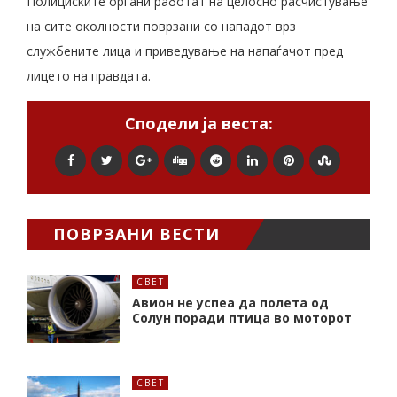
Полициските органи работат на целосно расчистување
на сите околности поврзани со нападот врз
службените лица и приведување на напаѓачот пред
лицето на правдата.
Сподели ја веста:
ПОВРЗАНИ ВЕСТИ
СВЕТ
Авион не успеа да полета од
Солун поради птица во моторот
СВЕТ