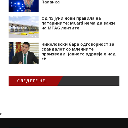
Паланка
Од 15 јуни нови правила на
патарините: MCard нема да важи
на MTAG лентите
Николовски бара одговорност за
скандалот со млечните
производи: Јавното здравје е над
сѐ
СЛЕДЕТЕ НЕ…
e