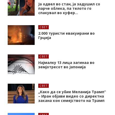
Ја одвел во стан, ја задушил со
парче облека, па телото го
спакувал во куфер…
СВЕТ
2.000 туристи евакуирани во
Грција
СВЕТ
Најмалку 13 лица загинаа во
земјотресот во Јапонија
СВЕТ
„Како да се убие Меланија Трамп“
– Иран објави видео со директна
закана кон семејството на Трамп
СВЕТ