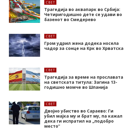
СВЕТ
Трагедија во аквапарк во Србија:
Четиригодишно дете се удави во
базенот во Смедерево
СВЕТ
Гром удрил жена додека носела
чадор за сонце на Крк во Хрватска
СВЕТ
Трагедија за време на прославата
на светската титула: Загина 13-
годишно момче во Шпанија
СВЕТ
Двојно убиство во Сараево: Ги
убил мајка му и брат му, па кажал
дека ги испратил на „подобро
место“