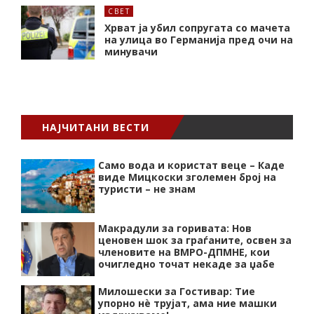
СВЕТ
Хрват ја убил сопругата со мачета
на улица во Германија пред очи на
минувачи
НАЈЧИТАНИ ВЕСТИ
Само вода и користат веце – Каде
виде Мицкоски зголемен број на
туристи – не знам
Макрадули за горивата: Нов
ценовен шок за граѓаните, освен за
членовите на ВМРО-ДПМНЕ, кои
очигледно точат некаде за џабе
Милошески за Гостивар: Тие
упорно нѐ трујат, ама ние машки