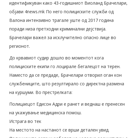
идентификуван како 43-годишниот Виоланд Брачелари,
објави 4news.mk По него полициските служби од
Валона интензивно трагале уште од 2017 година
поради низа претходни криминални дејствија.
Брачелари важел за исклучително опасно лице во
регионот.
До крвавиот судир дошло во моментот кога
полициските екипи го лоцирале бегалецот на терен.
Наместо да се предаде, Брачелари отворил оган кон
службениците, што резултирало со директна размена
на куршуми. Во престрелката:
Полицаецот Едисон Адри е ранет и веднаш е пренесен
на укажување медицинска помош.
Истрага во тек
На местото на настанот се врши детален увид.