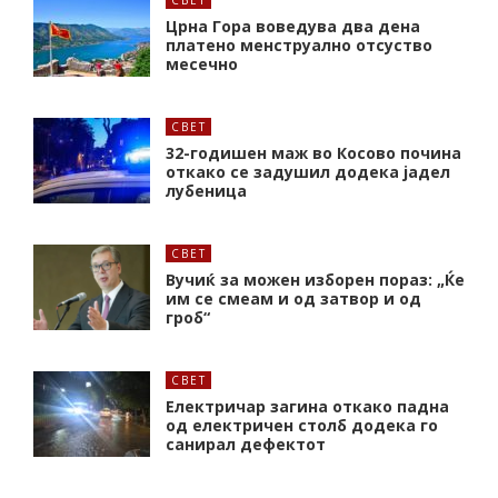
Црна Гора воведува два дена
платено менструално отсуство
месечно
СВЕТ
32-годишен маж во Косово почина
откако се задушил додека јадел
лубеница
СВЕТ
Вучиќ за можен изборен пораз: „Ќе
им се смеам и од затвор и од
гроб“
СВЕТ
Електричар загина откако падна
од електричен столб додека го
санирал дефектот