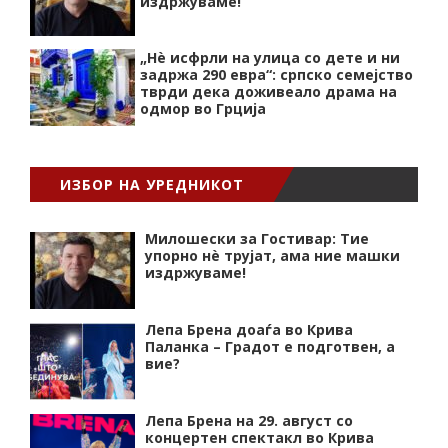
издржуваме!
„Нѐ исфрли на улица со дете и ни
задржа 290 евра“: српско семејство
тврди дека доживеало драма на
одмор во Грција
ИЗБОР НА УРЕДНИКОТ
Милошески за Гостивар: Тие
упорно нѐ трујат, ама ние машки
издржуваме!
Лепа Брена доаѓа во Крива
Паланка – Градот е подготвен, а
вие?
Лепа Брена на 29. август со
концертен спектакл во Крива