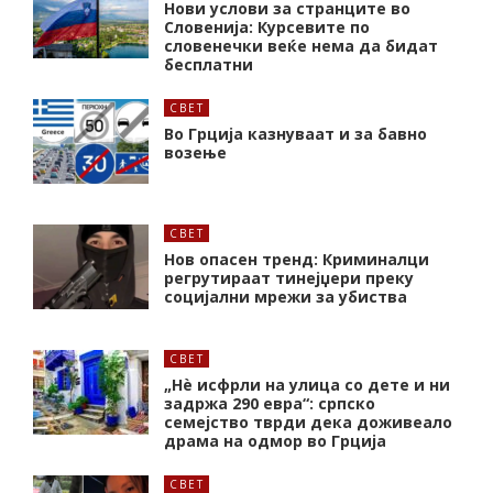
Нови услови за странците во
Словенија: Курсевите по
словенечки веќе нема да бидат
бесплатни
СВЕТ
Во Грција казнуваат и за бавно
возење
СВЕТ
Нов опасен тренд: Криминалци
регрутираат тинејџери преку
социјални мрежи за убиства
СВЕТ
„Нѐ исфрли на улица со дете и ни
задржа 290 евра“: српско
семејство тврди дека доживеало
драма на одмор во Грција
СВЕТ