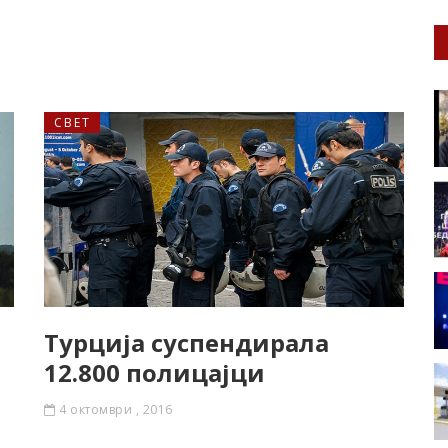
СВЕТ
Турција суспендирала
12.800 полицајци
4 октомври , 2016