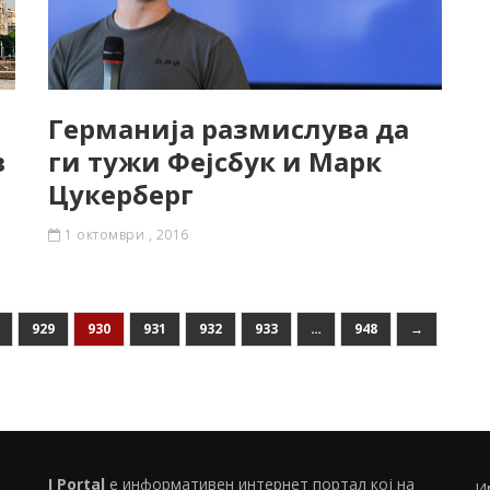
Германија размислува да
в
ги тужи Фејсбук и Марк
Цукерберг
1 октомври , 2016
929
930
931
932
933
…
948
→
I Portal
е информативен интернет портал кој на
И