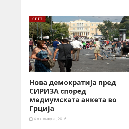
СВЕТ
Нова демократија пред
СИРИЗА според
медиумската анкета во
Грција
4 октомври , 2016