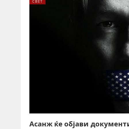
СВЕТ
Асанж ќе објави документи