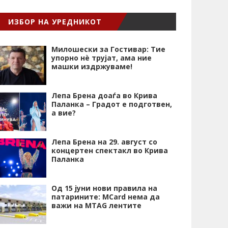
ИЗБОР НА УРЕДНИКОТ
Милошески за Гостивар: Тие
упорно нѐ трујат, ама ние
машки издржуваме!
Лепа Брена доаѓа во Крива
Паланка – Градот е подготвен,
а вие?
Лепа Брена на 29. август со
концертен спектакл во Крива
Паланка
Од 15 јуни нови правила на
патарините: MCard нема да
важи на MTAG лентите