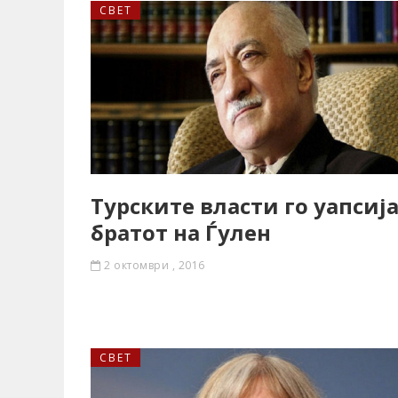
СВЕТ
Турските власти го уапсиј
братот на Ѓулен
2 октомври , 2016
СВЕТ