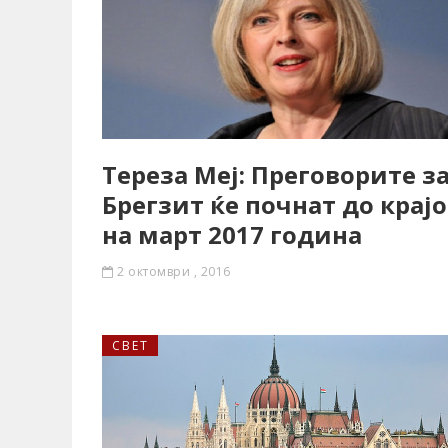
Тереза Меј: Преговорите з
Брегзит ќе почнат до крајо
на март 2017 година
2 октомври , 2016
СВЕТ