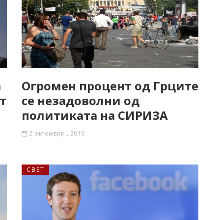
а
Огромен процент од Грците
т
се незадоволни од
политиката на СИРИЗА
2 октомври , 2016
СВЕТ