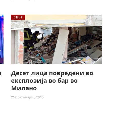
СВЕТ
и
Десет лица повредени во
експлозија во бар во
Милано
2 октомври , 2016