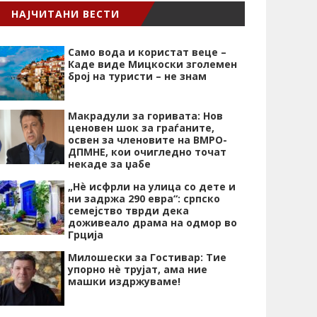
НАЈЧИТАНИ ВЕСТИ
Само вода и користат веце –
Каде виде Мицкоски зголемен
број на туристи – не знам
Макрадули за горивата: Нов
ценовен шок за граѓаните,
освен за членовите на ВМРО-
ДПМНЕ, кои очигледно точат
некаде за џабе
„Нѐ исфрли на улица со дете и
ни задржа 290 евра“: српско
семејство тврди дека
доживеало драма на одмор во
Грција
Милошески за Гостивар: Тие
упорно нѐ трујат, ама ние
машки издржуваме!