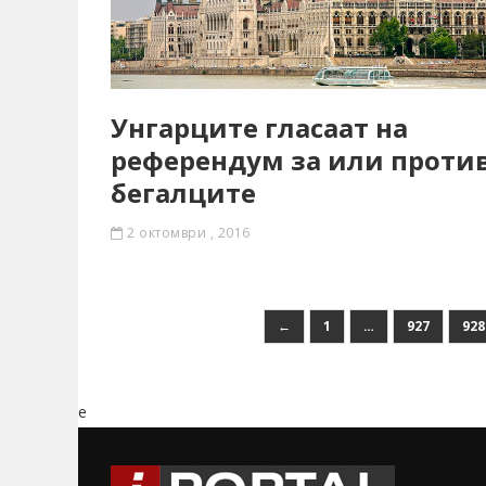
Унгарците гласаат на
референдум за или проти
бегалците
2 октомври , 2016
←
1
…
927
928
e