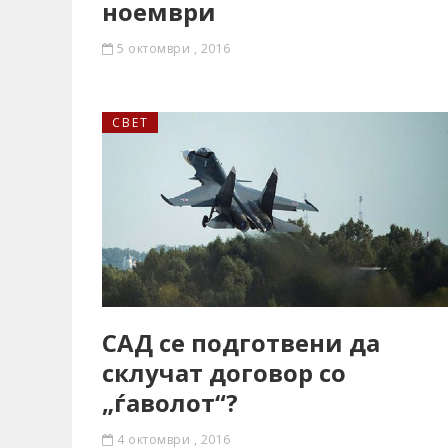
ноември
5 октомври , 2016
СВЕТ
САД се подготвени да
склучат договор со
„ѓаволот“?
4 октомври , 2016