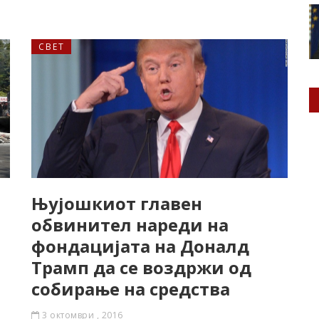
СВЕТ
Њујошкиот главен
обвинител нареди на
фондaцијата на Доналд
Трамп да се вoздржи од
собирање на средства
3 октомври , 2016