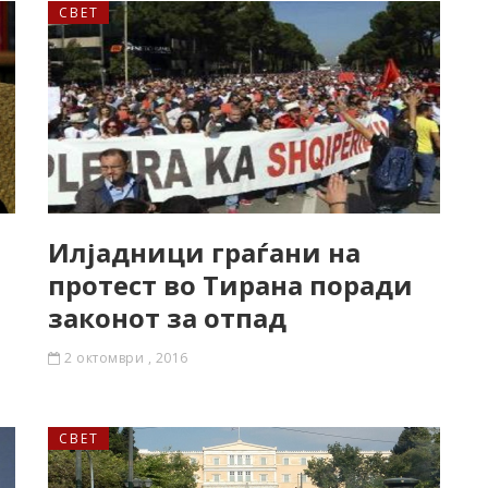
СВЕТ
а
Илјадници граѓани на
протест во Тирана поради
законот за отпад
2 октомври , 2016
СВЕТ