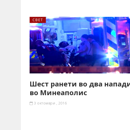
СВЕТ
Шест ранети во два напад
во Минеаполис
3 октомври , 2016