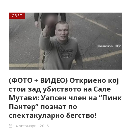
СВЕТ
(ФОТО + ВИДЕО) Откриено кој
стои зад убиството на Сале
Мутави: Уапсен член на “Пинк
Пантер” познат по
спектакуларно бегство!
14 октомври , 2016