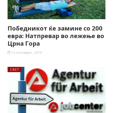
Победникот ќе замине со 200
евра: Натпревар во лежење во
Црна Гора
13 октомври , 2016
СВЕТ