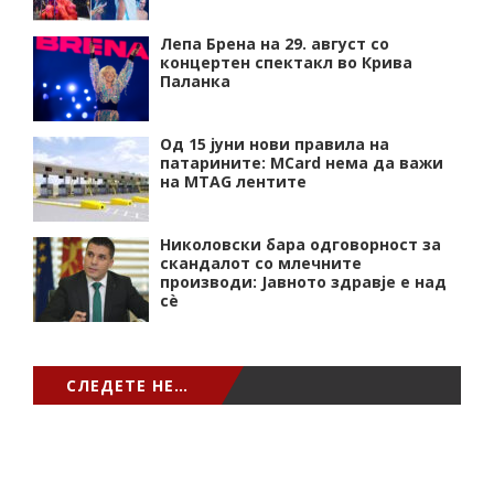
Лепа Брена на 29. август со
концертен спектакл во Крива
Паланка
Од 15 јуни нови правила на
патарините: MCard нема да важи
на MTAG лентите
Николовски бара одговорност за
скандалот со млечните
производи: Јавното здравје е над
сѐ
СЛЕДЕТЕ НЕ…