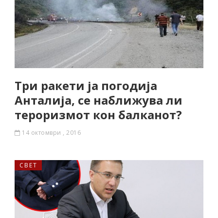
Три ракети ја погодија
Анталија, се наближува ли
тероризмот кон балканот?
14 октомври , 2016
СВЕТ