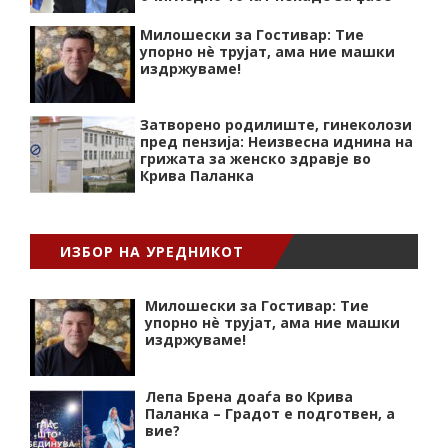
Милошески за Гостивар: Тие
упорно нѐ трујат, ама ние машки
издржуваме!
Затворено родилиште, гинеколози
пред пензија: Неизвесна иднина на
грижата за женско здравје во
Крива Паланка
ИЗБОР НА УРЕДНИКОТ
Милошески за Гостивар: Тие
упорно нѐ трујат, ама ние машки
издржуваме!
Лепа Брена доаѓа во Крива
Паланка – Градот е подготвен, а
вие?