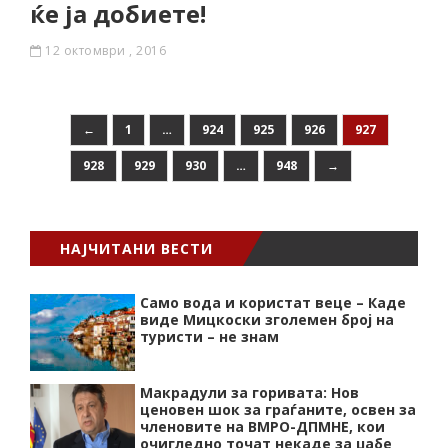
ќе ја добиете!
12 октомври , 2016
←
1
…
924
925
926
927
928
929
930
…
948
→
НАЈЧИТАНИ ВЕСТИ
Само вода и користат веце – Каде
виде Мицкоски зголемен број на
туристи – не знам
Макрадули за горивата: Нов
ценовен шок за граѓаните, освен за
членовите на ВМРО-ДПМНЕ, кои
очигледно точат некаде за џабе