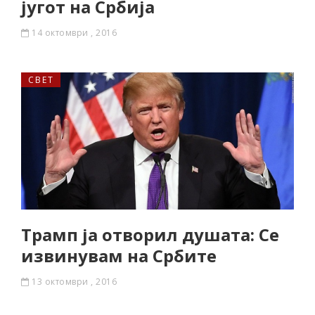
југот на Србија
14 октомври , 2016
СВЕТ
Трамп ја отворил душата: Се
извинувам на Србите
13 октомври , 2016