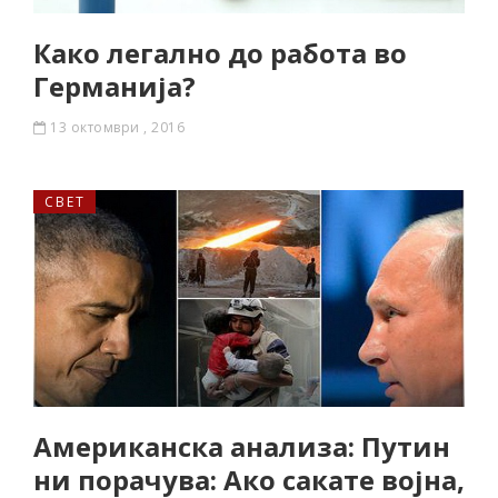
Како легално до работа во
Германија?
13 октомври , 2016
СВЕТ
Американска анализа: Путин
ни порачува: Ако сакате војна,