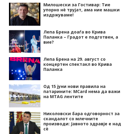
Милошески за Гостивар: Тие
упорно нѐ трујат, ама ние машки
издржуваме!
Лепа Брена доаѓа во Крива
Паланка – Градот е подготвен, а
вие?
Лепа Брена на 29. август со
концертен спектакл во Крива
Паланка
Од 15 јуни нови правила на
патарините: MCard нема да важи
на MTAG лентите
Николовски бара одговорност за
скандалот со млечните
производи: Јавното здравје е над
сѐ