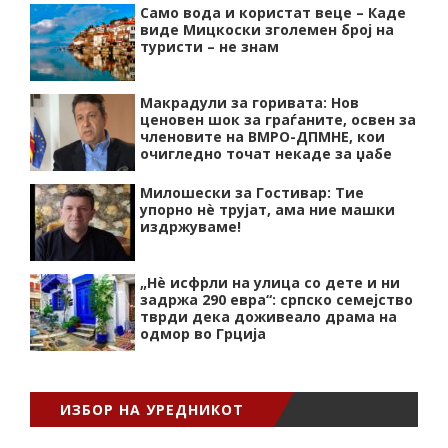
Само вода и користат веце – Каде
виде Мицкоски зголемен број на
туристи – не знам
Макрадули за горивата: Нов
ценовен шок за граѓаните, освен за
членовите на ВМРО-ДПМНЕ, кои
очигледно точат некаде за џабе
Милошески за Гостивар: Тие
упорно нѐ трујат, ама ние машки
издржуваме!
„Нѐ исфрли на улица со дете и ни
задржа 290 евра“: српско семејство
тврди дека доживеало драма на
одмор во Грција
ИЗБОР НА УРЕДНИКОТ