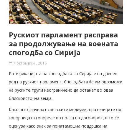
Рускиот парламент расправа
за продолжување на воената
спогодба со Сирија
7 октомври , 2016
Ратификацијата на спогодбата со Сирија е на дневен
ред на рускиот парламент. Спогодбата ќе им овозможи
на руските трупи неограничено да останат во оваа
блискоисточна земја.
Како што јавуваат светските медиуми, пратениците од
говорницата говореле во полза на договорот, што се
оценува како знак за понатамошна поддршка на