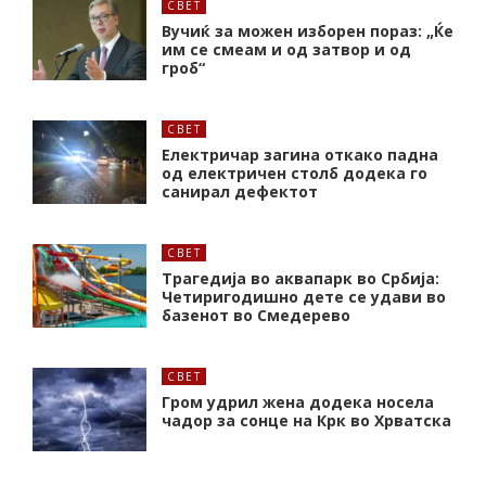
СВЕТ
Вучиќ за можен изборен пораз: „Ќе
им се смеам и од затвор и од
гроб“
СВЕТ
Електричар загина откако падна
од електричен столб додека го
санирал дефектот
СВЕТ
Трагедија во аквапарк во Србија:
Четиригодишно дете се удави во
базенот во Смедерево
СВЕТ
Гром удрил жена додека носела
чадор за сонце на Крк во Хрватска