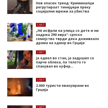
Нов опасен тренд: Криминалци
регрутираат тинејџери преку
социјални мрежи за убиства
СВЕТ
„Нѐ исфрли на улица со дете и ни
задржа 290 евра“: српско
семејство тврди дека доживеало
драма на одмор во Грција
СВЕТ
Ја одвел во стан, ја задушил со
парче облека, па телото го
спакувал во куфер…
СВЕТ
2.000 туристи евакуирани во
Грција
СВЕТ