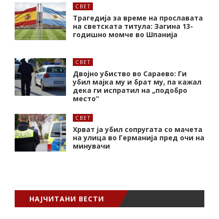
СВЕТ
Трагедија за време на прославата
на светската титула: Загина 13-
годишно момче во Шпанија
СВЕТ
Двојно убиство во Сараево: Ги
убил мајка му и брат му, па кажал
дека ги испратил на „подобро
место“
СВЕТ
Хрват ја убил сопругата со мачета
на улица во Германија пред очи на
минувачи
НАЈЧИТАНИ ВЕСТИ