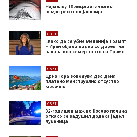
Најмалку 13 лица загинаа во
земјотресот во Јапонија
СВЕТ
„Како да се убие Меланија Трамп“
– Иран објави видео со директна
закана кон семејството на Трамп
СВЕТ
Црна Гора воведува два дена
платено менструално отсуство
месечно
СВЕТ
32-годишен маж во Косово почина
откако се задушил додека јадел
лубеница