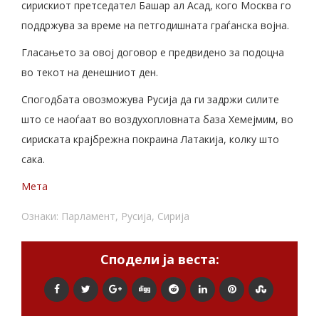
сирискиот претседател Башар ал Асад, кого Москва го
поддржува за време на петгодишната граѓанска војна.
Гласањето за овој договор е предвидено за подоцна
во текот на денешниот ден.
Спогодбата овозможува Русија да ги задржи силите
што се наоѓаат во воздухопловната база Хемејмим, во
сириската крајбрежна покраина Латакија, колку што
сака.
Мета
Ознаки:
Парламент
,
Русија
,
Сирија
Сподели ја веста: