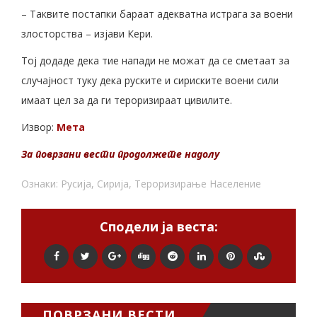
– Таквите постапки бараат адекватна истрага за воени
злосторства – изјави Кери.
Тој додаде дека тие напади не можат да се сметаат за
случајност туку дека руските и сириските воени сили
имаат цел за да ги тероризираат цивилите.
Извор:
Мета
За поврзани вести продолжете надолу
Ознаки:
Русија
,
Сирија
,
Тероризирање Население
Сподели ја веста:
ПОВРЗАНИ ВЕСТИ