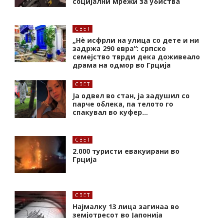
социјални мрежи за убиства
СВЕТ
„Нѐ исфрли на улица со дете и ни
задржа 290 евра“: српско
семејство тврди дека доживеало
драма на одмор во Грција
СВЕТ
Ја одвел во стан, ја задушил со
парче облека, па телото го
спакувал во куфер…
СВЕТ
2.000 туристи евакуирани во
Грција
СВЕТ
Најмалку 13 лица загинаа во
земјотресот во Јапонија