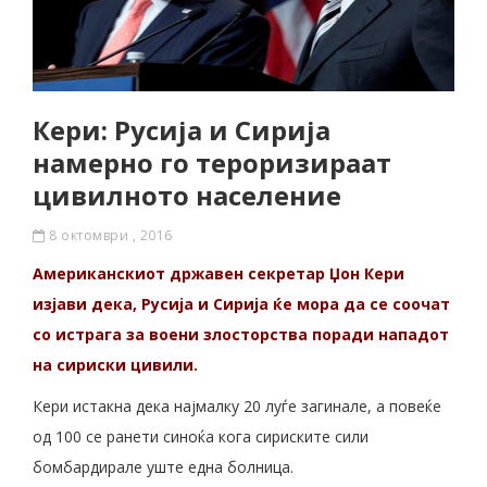
Кери: Русија и Сирија
намерно го тероризираат
цивилното население
8 октомври , 2016
Американскиот државен секретар Џон Кери
изјави дека, Русија и Сирија ќе мора да се соочат
со истрага за воени злосторства поради нападот
на сириски цивили.
Кери истакна дека најмалку 20 луѓе загинале, а повеќе
од 100 се ранети синоќа кога сириските сили
бомбардирале уште една болница.