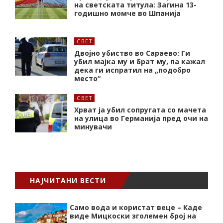
на светската титула: Загина 13-
годишно момче во Шпанија
СВЕТ
Двојно убиство во Сараево: Ги
убил мајка му и брат му, па кажал
дека ги испратил на „подобро
место“
СВЕТ
Хрват ја убил сопругата со мачета
на улица во Германија пред очи на
минувачи
НАЈЧИТАНИ ВЕСТИ
Само вода и користат веце – Каде
виде Мицкоски зголемен број на