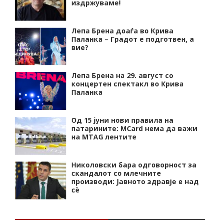
издржуваме!
Лепа Брена доаѓа во Крива
Паланка – Градот е подготвен, а
вие?
Лепа Брена на 29. август со
концертен спектакл во Крива
Паланка
Од 15 јуни нови правила на
патарините: MCard нема да важи
на MTAG лентите
Николовски бара одговорност за
скандалот со млечните
производи: Јавното здравје е над
сѐ