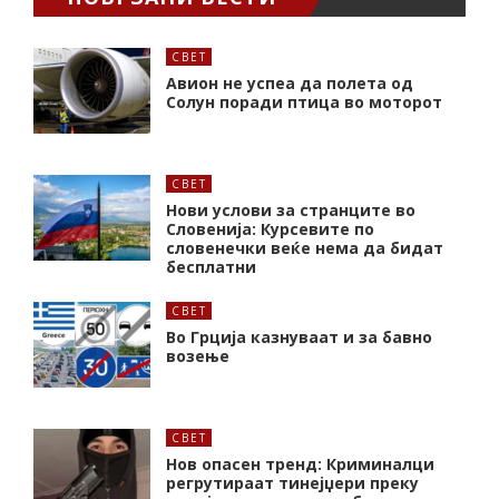
СВЕТ
Авион не успеа да полета од
Солун поради птица во моторот
СВЕТ
Нови услови за странците во
Словенија: Курсевите по
словенечки веќе нема да бидат
бесплатни
СВЕТ
Во Грција казнуваат и за бавно
возење
СВЕТ
Нов опасен тренд: Криминалци
регрутираат тинејџери преку