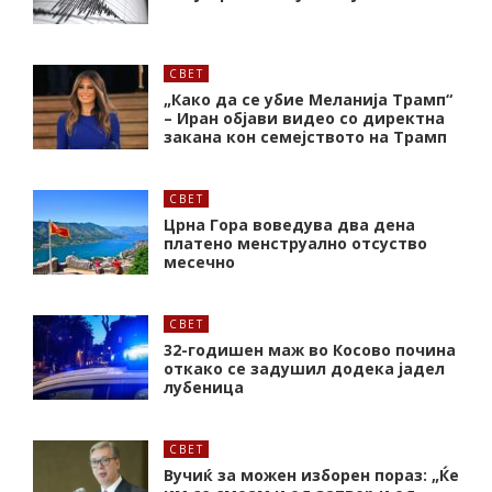
СВЕТ
„Како да се убие Меланија Трамп“
– Иран објави видео со директна
закана кон семејството на Трамп
СВЕТ
Црна Гора воведува два дена
платено менструално отсуство
месечно
СВЕТ
32-годишен маж во Косово почина
откако се задушил додека јадел
лубеница
СВЕТ
Вучиќ за можен изборен пораз: „Ќе