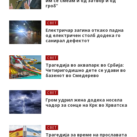
им се смеам и од затвор и од
гроб“
СВЕТ
Електричар загина откако падна
од електричен столб додека го
санирал дефектот
СВЕТ
Трагедија во аквапарк во Србија:
Четиригодишно дете се удави во
базенот во Смедерево
СВЕТ
Гром удрил жена додека носела
чадор за сонце на Крк во Хрватска
СВЕТ
Трагедија за време на прославата