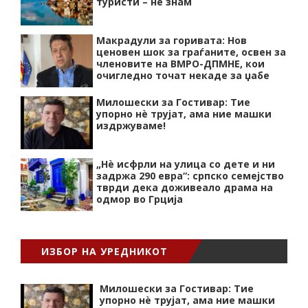
туристи – не знам
Макрадули за горивата: Нов
ценовен шок за граѓаните, освен за
членовите на ВМРО-ДПМНЕ, кои
очигледно точат некаде за џабе
Милошески за Гостивар: Тие
упорно нѐ трујат, ама ние машки
издржуваме!
„Нѐ исфрли на улица со дете и ни
задржа 290 евра“: српско семејство
тврди дека доживеало драма на
одмор во Грција
ИЗБОР НА УРЕДНИКОТ
Милошески за Гостивар: Тие
упорно нѐ трујат, ама ние машки