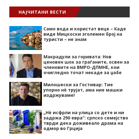
НАЈЧИТАНИ ВЕСТИ
Само вода и користат веце – Каде
виде Мицкоски зголемен број на
туристи – не знам
Макрадули за горивата: Нов
ценовен шок за граѓаните, освен за
членовите на ВМРО-ДПМНЕ, кои
очигледно точат некаде за џабе
Милошески за Гостивар: Тие
упорно нѐ трујат, ама ние машки
издржуваме!
„Нѐ исфрли на улица со дете и ни
задржа 290 евра“: српско семејство
тврди дека доживеало драма на
одмор во Грција