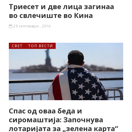
Триесет и две лица загинаа
во свлечиште во Кина
29 септември , 2016
СВЕТ
ТОП ВЕСТИ
Спас од оваа беда и
сиромаштија: Започнува
лотаријата за „зелена карта“