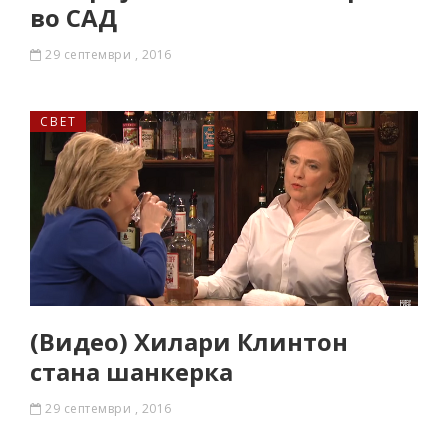
во САД
29 септември , 2016
СВЕТ
(Видео) Хилари Клинтон
стана шанкерка
29 септември , 2016