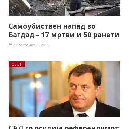
Самоубиствен напад во
Багдад – 17 мртви и 50 ранети
27 септември , 2016
СВЕТ
САД го осудија референдумот