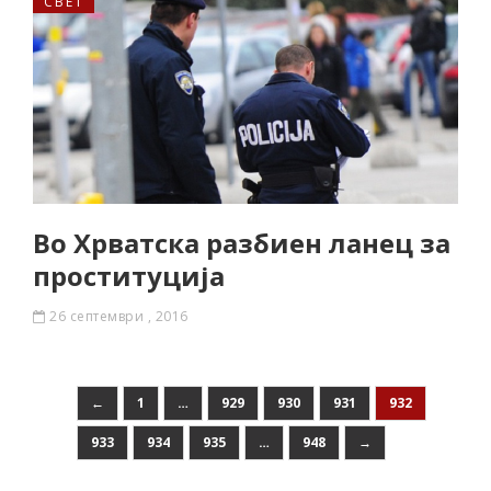
СВЕТ
Во Хрватска разбиен ланец за
проституција
26 септември , 2016
←
1
…
929
930
931
932
933
934
935
…
948
→