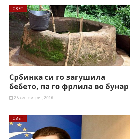
СВЕТ
Србинка си го загушила
бебето, па го фрлила во бунар
28 септември , 2016
СВЕТ