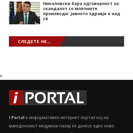
Николовски бара одговорност за
скандалот со млечните
производи: Јавното здравје е над
сѐ
СЛЕДЕТЕ НЕ…
e
I Portal
е информативен интернет портал кој на
македонскиот медумски пазар ќе донесе едно ново