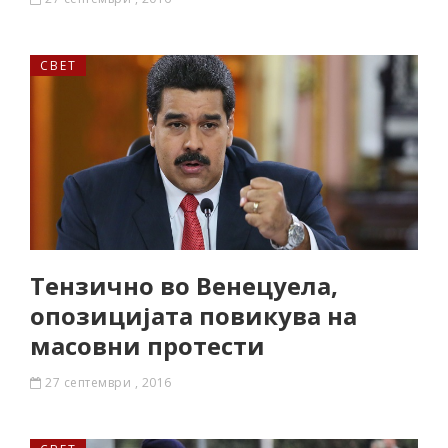
СВЕТ
Тензично во Венецуела,
опозицијата повикува на
масовни протести
27 септември , 2016