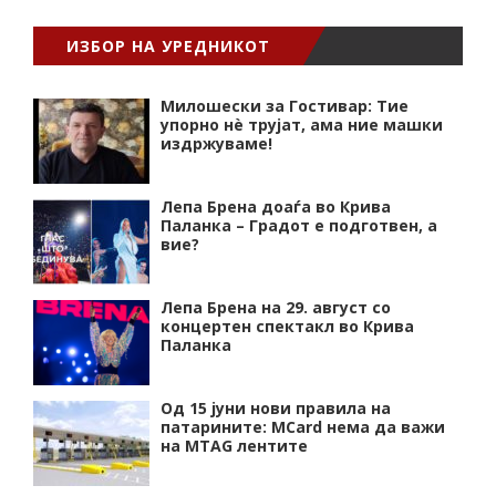
ИЗБОР НА УРЕДНИКОТ
Милошески за Гостивар: Тие
упорно нѐ трујат, ама ние машки
издржуваме!
Лепа Брена доаѓа во Крива
Паланка – Градот е подготвен, а
вие?
Лепа Брена на 29. август со
концертен спектакл во Крива
Паланка
Од 15 јуни нови правила на
патарините: MCard нема да важи
на MTAG лентите