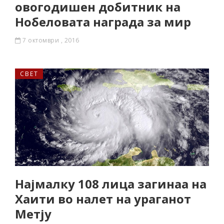
овогодишен добитник на
Нобеловата награда за мир
7 октомври , 2016
СВЕТ
Најмалку 108 лица загинаа на
Хаити во налет на ураганот
Метју