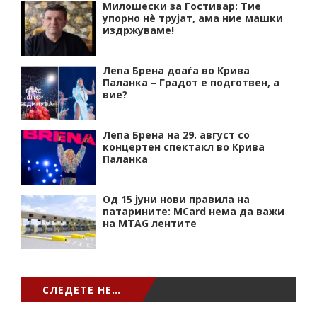
Милошески за Гостивар: Тие
упорно нѐ трујат, ама ние машки
издржуваме!
Лепа Брена доаѓа во Крива
Паланка – Градот е подготвен, а
вие?
Лепа Брена на 29. август со
концертен спектакл во Крива
Паланка
Од 15 јуни нови правила на
патарините: MCard нема да важи
на MTAG лентите
СЛЕДЕТЕ НЕ…