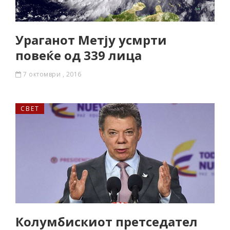
Ураганот Метју усмрти
повеќе од 339 лица
7 октомври , 2016
СВЕТ
Колумбискиот претседател