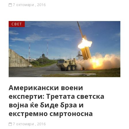
7 октомври , 2016
СВЕТ
Американски воени
експерти: Третата светска
војна ќе биде брза и
екстремно смртоносна
7 октомври , 2016