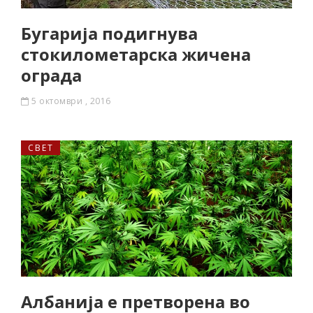
Бугарија подигнува
стокилометарска жичена
ограда
5 октомври , 2016
СВЕТ
Албанија е претворена во