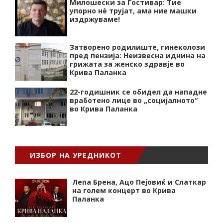
Милошески за Гостивар: Тие
упорно нѐ трујат, ама ние машки
издржуваме!
Затворено родилиште, гинеколози
пред пензија: Неизвесна иднина на
грижата за женско здравје во
Крива Паланка
22-годишник се обидел да нападне
вработено лице во „социјалното“
во Крива Паланка
ИЗБОР НА УРЕДНИКОТ
Лепа Брена, Ацо Пејовиќ и Слаткар
на голем концерт во Крива
Паланка