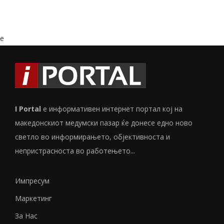
e
I Portal
е информативен интернет портал кој на
македонскиот медумски пазар ќе донесе едно ново
светло во информирањето, објективноста и
непристрасноста во работењето...
Импресум
Маркетинг
За Нас