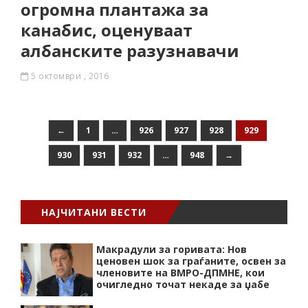
огромна плантажа за
канабис, оценуваат
албанските разузнавачи
5 октомври , 2016
←
1
…
926
927
928
929
930
931
932
…
948
→
НАЈЧИТАНИ ВЕСТИ
Макрадули за горивата: Нов
ценовен шок за граѓаните, освен за
членовите на ВМРО-ДПМНЕ, кои
очигледно точат некаде за џабе