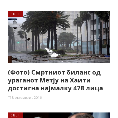
СВЕТ
(Фото) Смртниот биланс од
ураганот Метју на Хаити
достигна најмалку 478 лица
8 октомври , 2016
СВЕТ