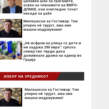
ценовен шок за граѓаните,
освен за членовите на ВМРО-
ДПМНЕ, кои очигледно точат
некаде за џабе
Милошески за Гостивар: Тие
упорно нѐ трујат, ама ние
машки издржуваме!
„Нѐ исфрли на улица со дете и
ни задржа 290 евра“: српско
семејство тврди дека
доживеало драма на одмор во
Грција
ИЗБОР НА УРЕДНИКОТ
Милошески за Гостивар: Тие
упорно нѐ трујат, ама ние
машки издржуваме!