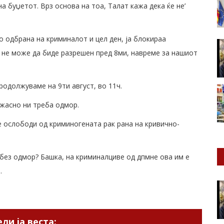
а буџетот. Врз основа на тоа, Талат кажа дека ќе не’
о одбрана на криминалот и цел ден, ја блокираа
и не може да биде разрешен пред 8ми, навреме за нашиот
род
олжуваме на 9ти август, во 11ч.
Ужасно ни треба одмор.
е ослободи од криминогената рак рана на кривично-
без одмор? Башка, на криминалциве од дпмне ова им е
.
ли ја веста: