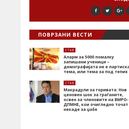
ПОВРЗАНИ ВЕСТИ
СТАВ
Аларм за 5000 помалку
запишани ученици –
демографијата не е партиск
тема, или тема за под тепих
СТАВ
Макрадули за горивата: Нов
ценовен шок за граѓаните,
освен за членовите на ВМРО-
ДПМНЕ, кои очигледно точат
некаде за џабе