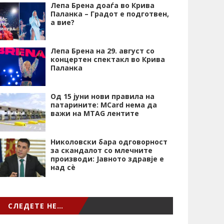
Лепа Брена доаѓа во Крива
Паланка – Градот е подготвен,
а вие?
Лепа Брена на 29. август со
концертен спектакл во Крива
Паланка
Од 15 јуни нови правила на
патарините: MCard нема да
важи на MTAG лентите
Николовски бара одговорност
за скандалот со млечните
производи: Јавното здравје е
над сѐ
СЛЕДЕТЕ НЕ…