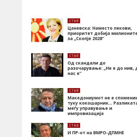
СТАВ
Цаневска: Наместо лекови,
приоритет добија милионит
за „Скопје 2028“
СТАВ
Од скандали до
разочарување: „Не е до нив, 
нас е“
СТАВ
Македониумот не е споменик
туку кокошарник… Разликат
меѓу управување и
импровизација
СТАВ
И ПР-от на ВМРО-ДПМНЕ