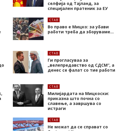
селфија од Тајланд, за
специјален пратеник за ЕУ
СТАВ
Во право е Мицко: за убави
е
работи треба да зборуваме…
СТАВ
Ги прогласуваа за
до
„велепредавство од СДСМ“, а
денес се фалат со тие работи
СТАВ
,
Милијардата на Мицкоски:
а
приказна што почна со
славење, а завршува со
истраги
СТАВ
Не можат да се справат со