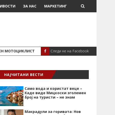
ИВОСТИ
ЗА НАС
МАРКЕТИНГ
Следи не на Facebook
ШЕН МОТОЦИКЛИСТ
СЕВЕРИНА ВО НИК
СЦЕНА
НАЈЧИТАНИ ВЕСТИ
Само вода и користат веце –
Каде виде Мицкоски зголемен
број на туристи – не знам
Макрадули за горивата: Нов