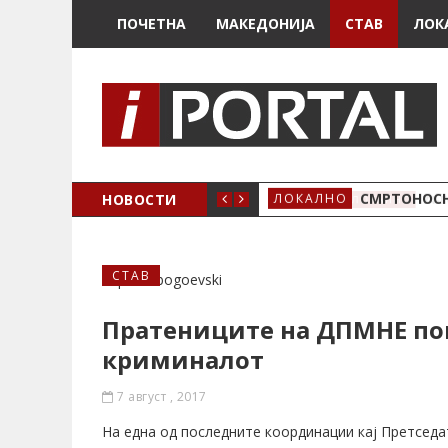
ПОЧЕТНА
МАКЕДОНИЈА
СТАВ
ЛОК
ОЖЕНО
НОВОСТИ
СМРТОНОСН
ЛОКАЛНО
СТАВ
Пратениците на ДПМНЕ пов
криминалот
7 август , 2017
На една од последните координации кај Претсед