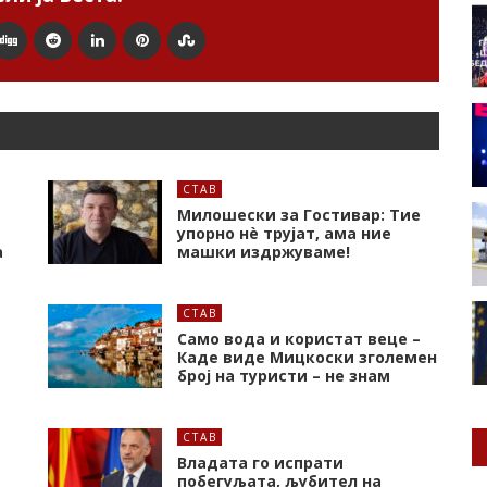
СТАВ
Милошески за Гостивар: Тие
упорно нѐ трујат, ама ние
а
машки издржуваме!
СТАВ
Само вода и користат веце –
Каде виде Мицкоски зголемен
број на туристи – не знам
СТАВ
Владата го испрати
побегуљата, љубител на