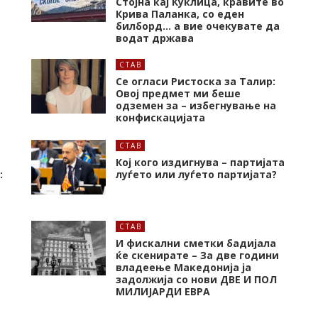
Стојна кај Куклица, кравите во
Крива Паланка, со еден
билборд… а вие очекувате да
водат држава
СТАВ
Се огласи Ристоска за Талир:
Овој предмет ми беше
одземен за – избегнување на
конфискацијата
СТАВ
Кој кого издигнува – партијата
:
луѓето или луѓето партијата?
СТАВ
И фискални сметки бадијала
ќе скенирате – За две години
владеење Македонија ја
задолжија со нови ДВЕ И ПОЛ
МИЛИЈАРДИ ЕВРА