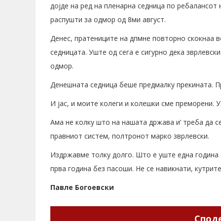
дојде на ред на пленарна седница по ребалансот н
распушти за одмор од 8ми август.
Денес, пратениците на дпмне повторно скокнаа в
седницата. Уште од сега е сигурно дека зврлевск
одмор.
Денешната седница беше предмалку прекината. П
И јас, и моите колеги и колешки сме преморени. 
Ама не колку што на нашата држава и’ треба да с
правниот систем, полтронот марко зврлевски.
Издржавме толку долго. Што е уште една година 
прва година без пасоши. Не се навикнати, кутрите
Павле Богоевски
Споде