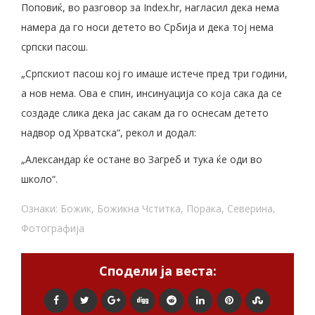
Поповиќ, во разговор за Index.hr, нагласил дека нема
намера да го носи детето во Србија и дека тој нема
српски пасош.
„Српскиот пасош кој го имаше истече пред три години,
а нов нема. Ова е спин, инсинуација со која сака да се
создаде слика дека јас сакам да го оснесам детето
надвор од Хрватска“, рекол и додал:
„Александар ќе остане во Загреб и тука ќе оди во
школо“.
Ознаки:
Божик
,
Божикна Чститка
,
Порака
,
Северина
,
Фотографија
Сподели ја веста: