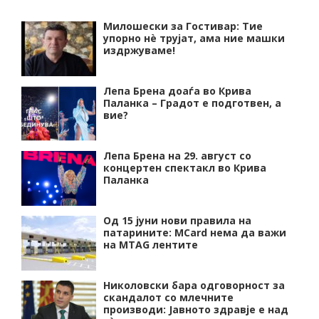
Милошески за Гостивар: Тие
упорно нѐ трујат, ама ние машки
издржуваме!
Лепа Брена доаѓа во Крива
Паланка – Градот е подготвен, а
вие?
Лепа Брена на 29. август со
концертен спектакл во Крива
Паланка
Од 15 јуни нови правила на
патарините: MCard нема да важи
на MTAG лентите
Николовски бара одговорност за
скандалот со млечните
производи: Јавното здравје е над