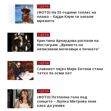
СЦЕНА
(ФОТО) На 53-години топлес на
плажа – Хајди Клум ги запали
мрежите
СЦЕНА
Кристина Арнаудова распали на
Инстаграм: „Времето на
неписмени мочковци е почнато”
СЦЕНА
Славниот пејач Марк Ентони стана
татко по осми пат
СЦЕНА
(ФОТО) Потполно гола под
сонцето – Љупка Митрова знае
како да ужива