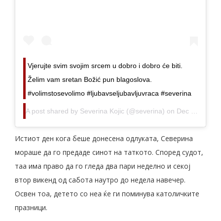
Vjerujte svim svojim srcem u dobro i dobro će biti.
Želim vam sretan Božić pun blagoslova.
#volimstosevolimo #ljubavseljubavljuvraca #severina
A post shared by
Severina Kojic
(@severina) on
Dec 25, 2019 at 2:42am PST
Истиот ден кога беше донесена одлуката, Северина
мораше да го предаде синот на таткото. Според судот,
таа има право да го гледа два пари неделно и секој
втор викенд од сабота наутро до недела навечер.
Освен тоа, детето со неа ќе ги поминува католичките
празници.