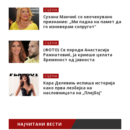
СЦЕНА
Сузана Манчиќ со неочекувано
признание: „Ми падна на памет да
го изневерам сопругот“
СЦЕНА
(ФОТО) Се породи Анастасија
Ражнатовиќ, ја криеше целата
бременост од јавноста
СЦЕНА
Кара Делевињ испиша историја
како прва лезбејка на
насловницата на „Плејбој“
НАЈЧИТАНИ ВЕСТИ