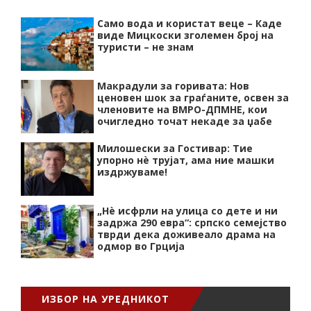
Само вода и користат веце – Каде
виде Мицкоски зголемен број на
туристи – не знам
Макрадули за горивата: Нов
ценовен шок за граѓаните, освен за
членовите на ВМРО-ДПМНЕ, кои
очигледно точат некаде за џабе
Милошески за Гостивар: Тие
упорно нѐ трујат, ама ние машки
издржуваме!
„Нѐ исфрли на улица со дете и ни
задржа 290 евра“: српско семејство
тврди дека доживеало драма на
одмор во Грција
ИЗБОР НА УРЕДНИКОТ