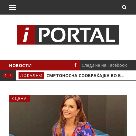
Следи не на Facebook
НОВОСТИ
ИМА ПОЛОЖЕНО
СМРТОНОСНА СООБРАЌАЈКА ВО БУТЕЛ, ЖИВОТОТ ГО ЗАГУБИ 19-ГОДИШЕН МОТОЦИКЛИСТ
ЛОКАЛНО
СЦЕ
СЦЕНА