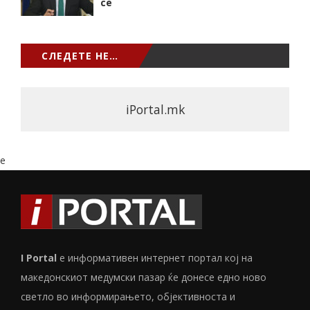
сѐ
СЛЕДЕТЕ НЕ…
iPortal.mk
e
I Portal
е информативен интернет портал кој на
македонскиот медумски пазар ќе донесе едно ново
светло во информирањето, објективноста и