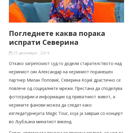
Погледнете каква порака
испрати Северина
25 декември , 2019
Откако загрепскиот суд го додели старателството над
нејзиниот син Александар на нејзиниот поранешен
партнер Милан Поповиќ, Северина Којиќ драстично се
повлече од социјалните мрежи. Престана да споделува
фотографии и информации од приватниот живот, а
нејзините фанови можеа да следат како
изгледатурнејата Magic Tour, која ја заврши со концерт
во Љубљана минатиот викенд.
Сепак, сплитската пејачка го прекина молкот, со цел да