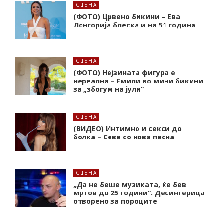
СЦЕНА
(ФОТО) Црвено бикини – Ева
Лонгорија блеска и на 51 година
СЦЕНА
(ФОТО) Нејзината фигура е
нереална – Емили во мини бикини
за „збогум на јули“
СЦЕНА
(ВИДЕО) Интимно и секси до
болка – Севе со нова песна
СЦЕНА
„Да не беше музиката, ќе бев
мртов до 25 години“: Десингерица
отворено за пороците