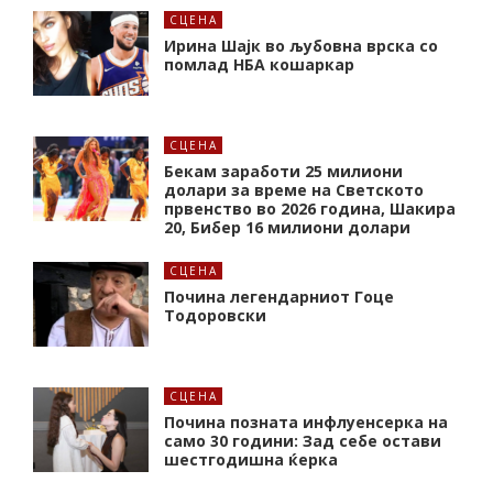
СЦЕНА
Ирина Шајк во љубовна врска со
помлад НБА кошаркар
СЦЕНА
Бекам заработи 25 милиони
долари за време на Светското
првенство во 2026 година, Шакира
20, Бибер 16 милиони долари
СЦЕНА
Почина легендарниот Гоце
Тодоровски
СЦЕНА
Почина позната инфлуенсерка на
само 30 години: Зад себе остави
шестгодишна ќерка