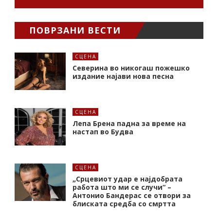
ПОВРЗАНИ ВЕСТИ
СЦЕНА
Северина во никогаш пожешко
издание најави нова песна
СЦЕНА
Лепа Брена падна за време на
настап во Будва
СЦЕНА
„Срцевиот удар е најдобрата
работа што ми се случи“ –
Антонио Бандерас се отвори за
блиската средба со смртта