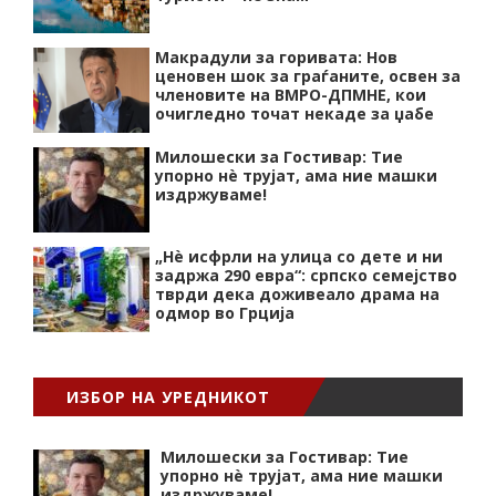
Макрадули за горивата: Нов
ценовен шок за граѓаните, освен за
членовите на ВМРО-ДПМНЕ, кои
очигледно точат некаде за џабе
Милошески за Гостивар: Тие
упорно нѐ трујат, ама ние машки
издржуваме!
„Нѐ исфрли на улица со дете и ни
задржа 290 евра“: српско семејство
тврди дека доживеало драма на
одмор во Грција
ИЗБОР НА УРЕДНИКОТ
Милошески за Гостивар: Тие
упорно нѐ трујат, ама ние машки
издржуваме!