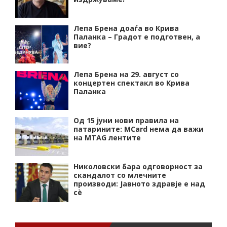
Лепа Брена доаѓа во Крива
Паланка – Градот е подготвен, а
вие?
Лепа Брена на 29. август со
концертен спектакл во Крива
Паланка
Од 15 јуни нови правила на
патарините: MCard нема да важи
на MTAG лентите
Николовски бара одговорност за
скандалот со млечните
производи: Јавното здравје е над
сѐ