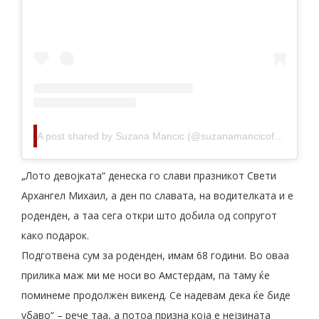
A post shared by Suzana Mancic (@suzanamancicofficial)
„Лото девојката“ денеска го слави празникот Свети
Архангел Михаил, а ден по славата, на водителката и е
роденден, а таа сега откри што добила од сопругот
како подарок.
Подготвена сум за роденден, имам 68 години. Во оваа
прилика маж ми ме носи во Амстердам, па таму ќе
поминеме продолжен викенд. Се надевам дека ќе биде
убаво“ – рече таа, а потоа призна која е нејзината