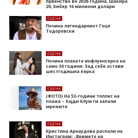
првенство во 2026 година, Шакира
20, Бибер 16 милиони долари
СЦЕНА
Почина легендарниот Гоце
Тодоровски
СЦЕНА
Почина позната инфлуенсерка на
само 30 години: Зад себе остави
шестгодишна ќерка
СЦЕНА
(ФОТО) На 53-години топлес на
плажа – Хајди Клум ги запали
мрежите
СЦЕНА
Кристина Арнаудова распали на
Инстаграм: „Времето на