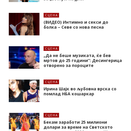
СЦЕНА
(ВИДЕО) Интимно и секси до
болка – Севе со нова песна
СЦЕНА
„Да не беше музиката, ќе бев
мртов до 25 години“: Десингерица
отворено за пороците
СЦЕНА
Ирина Шајк во љубовна врска со
помлад НБА кошаркар
СЦЕНА
Бекам заработи 25 милиони
долари за време на Светското