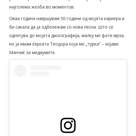
најголема желба во моментов:
Оваа година навршувам 50 години од мојата кариера и
би сакала да ја одбележам со нова песна. Што се
однесува до мојата дискографија, малку ме фати мрза,
но ја имам ќерката Теодора која ме „турка“ – изјави
Манчиќ за медиумите.