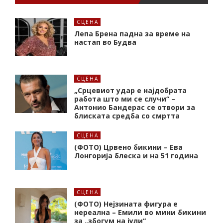
СЦЕНА
Лепа Брена падна за време на
настап во Будва
СЦЕНА
„Срцевиот удар е најдобрата
работа што ми се случи“ –
Антонио Бандерас се отвори за
блиската средба со смртта
СЦЕНА
(ФОТО) Црвено бикини – Ева
Лонгорија блеска и на 51 година
СЦЕНА
(ФОТО) Нејзината фигура е
нереална – Емили во мини бикини
за „збогум на јули“