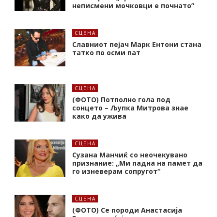
неписмени мочковци е почнато”
СЦЕНА
Славниот пејач Марк Ентони стана
татко по осми пат
СЦЕНА
(ФОТО) Потполно гола под
сонцето – Љупка Митрова знае
како да ужива
СЦЕНА
Сузана Манчиќ со неочекувано
признание: „Ми падна на памет да
го изневерам сопругот“
СЦЕНА
(ФОТО) Се породи Анастасија