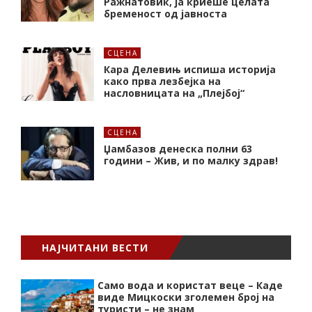
Ражнатовиќ, ја криеше целата
бременост од јавноста
СЦЕНА
Кара Делевињ испиша историја
како прва лезбејка на
насловницата на „Плејбој“
СЦЕНА
Џамбазов денеска полни 63
години – Жив, и по малку здрав!
НАЈЧИТАНИ ВЕСТИ
Само вода и користат веце – Каде
виде Мицкоски зголемен број на
туристи – не знам