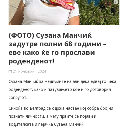
(ФОТО) Сузана Манчиќ
задутре полни 68 години –
еве како ќе го прослави
роденденот!
21 ноември , 2024
Сузана Манчиќ за медиумите изјави дека едвај го чека
роденденот, како и патувањето кое и го договорил
сопругот.
Синоќа во Белград се одржа настан кој собра бројни
познати личности, а меѓу првите се појави и
водителката и пејачка Сузана Манчиќ.