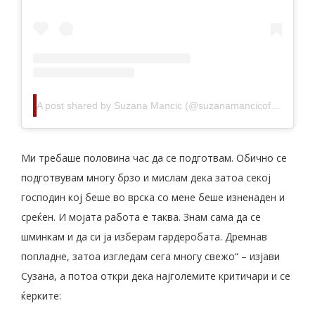
A post shared by Suzana Mancic (@suzanamancicofficial)
Ми требаше половина час да се подготвам. Обично се
подготвувам многу брзо и мислам дека затоа секој
господин кој беше во врска со мене беше изненаден и
среќен. И мојата работа е таква. Знам сама да се
шминкам и да си ја изберам гардеробата. Дремнав
попладне, затоа изгледам сега многу свежо“ – изјави
Сузана, а потоа откри дека најголемите критичари и се
ќерките: