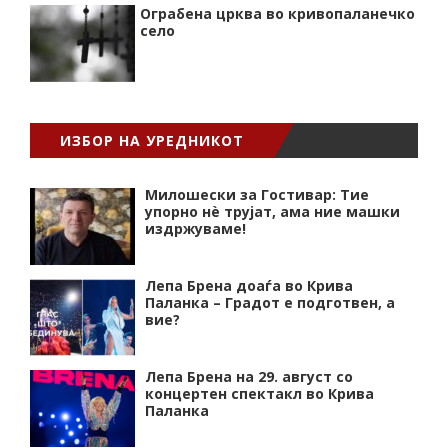
Ограбена црква во кривопаланечко
село
ИЗБОР НА УРЕДНИКОТ
Милошески за Гостивар: Тие
упорно нѐ трујат, ама ние машки
издржуваме!
Лепа Брена доаѓа во Крива
Паланка – Градот е подготвен, а
вие?
Лепа Брена на 29. август со
концертен спектакл во Крива
Паланка