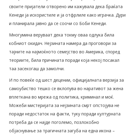
своите пријатели отворено им кажувала дека браќата
Кенеди ја искористиле и ја отфрлиле како играчка. Дури
и планирала јавно да се соочи со Боби Кенеди.
Многумина веруваат дека токму оваа одлука била
кобниот окидач. Нејзината намера да проговори за
тајните на најмоќното семејство во Америка, според
теориите, била причината поради која некој посакал
таа засекогаш да замолчи.
И по повеќе од шест децении, официјалната верзија за
самоубиство тешко се вклопува во наративот за жена
вплеткана во мрежа од политика, криминал и моќ.
Можеби мистеријата за нејзината смрт опстојува не
поради недостаток на факти, туку поради културната
потреба да се најде поголемо, позлокобно
објаснување за трагичната загуба на една икона –