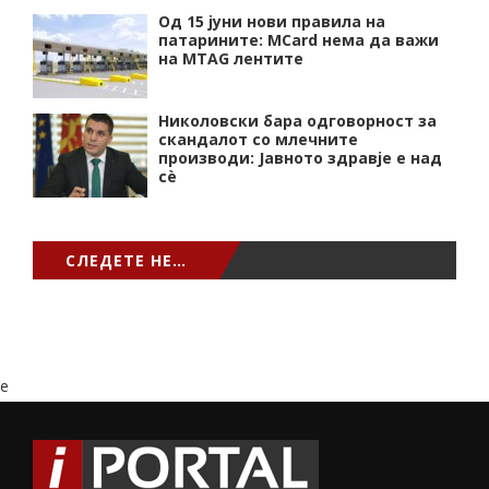
Од 15 јуни нови правила на
патарините: MCard нема да важи
на MTAG лентите
Николовски бара одговорност за
скандалот со млечните
производи: Јавното здравје е над
сѐ
СЛЕДЕТЕ НЕ…
e