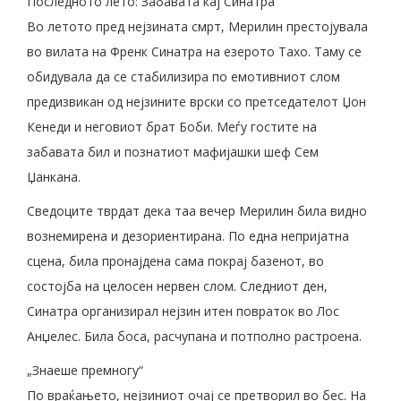
Последното лето: Забавата кај Синатра
Во летото пред нејзината смрт, Мерилин престојувала
во вилата на Френк Синатра на езерото Тахо. Таму се
обидувала да се стабилизира по емотивниот слом
предизвикан од нејзините врски со претседателот Џон
Кенеди и неговиот брат Боби. Меѓу гостите на
забавата бил и познатиот мафијашки шеф Сем
Џанкана.
Сведоците тврдат дека таа вечер Мерилин била видно
вознемирена и дезориентирана. По една непријатна
сцена, била пронајдена сама покрај базенот, во
состојба на целосен нервен слом. Следниот ден,
Синатра организирал нејзин итен повраток во Лос
Анџелес. Била боса, расчупана и потполно растроена.
„Знаеше премногу“
По враќањето, нејзиниот очај се претворил во бес. На