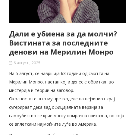
Дали е убиена за да молчи?
Вистината за последните
денови на Мерилин Монро
6 август , 2025
На 5 август, се навршија 63 години од смртта на
Мерилин Монро, настан кој и денес е обвиткан во
мистерија и теории на заговор.
Околностите што му претходеле на нејзиниот крај
сугерираат дека зад официјалната верзија за
самоубиство се крие многу помрачна приказна, во која
се вплеткани најмоќните луѓе во Америка.