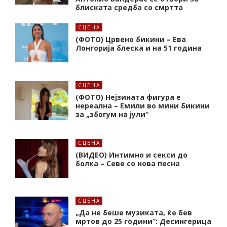
блиската средба со смртта
СЦЕНА
(ФОТО) Црвено бикини – Ева
Лонгорија блеска и на 51 година
СЦЕНА
(ФОТО) Нејзината фигура е
нереална – Емили во мини бикини
за „збогум на јули“
СЦЕНА
(ВИДЕО) Интимно и секси до
болка – Севе со нова песна
СЦЕНА
„Да не беше музиката, ќе бев
мртов до 25 години“: Десингерица