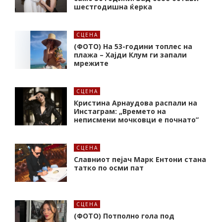
шестгодишна ќерка
СЦЕНА
(ФОТО) На 53-години топлес на
плажа – Хајди Клум ги запали
мрежите
СЦЕНА
Кристина Арнаудова распали на
Инстаграм: „Времето на
неписмени мочковци е почнато”
СЦЕНА
Славниот пејач Марк Ентони стана
татко по осми пат
СЦЕНА
(ФОТО) Потполно гола под