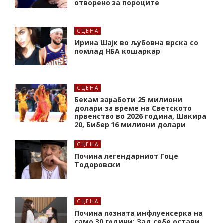
отворено за пороците
СЦЕНА
Ирина Шајк во љубовна врска со
помлад НБА кошаркар
СЦЕНА
Бекам заработи 25 милиони
долари за време на Светското
првенство во 2026 година, Шакира
20, Бибер 16 милиони долари
СЦЕНА
Почина легендарниот Гоце
Тодоровски
СЦЕНА
Почина позната инфлуенсерка на
само 30 години: Зад себе остави