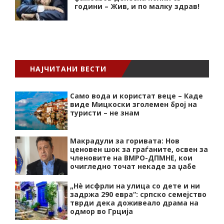
години – Жив, и по малку здрав!
НАЈЧИТАНИ ВЕСТИ
Само вода и користат веце – Каде
виде Мицкоски зголемен број на
туристи – не знам
Макрадули за горивата: Нов
ценовен шок за граѓаните, освен за
членовите на ВМРО-ДПМНЕ, кои
очигледно точат некаде за џабе
„Нѐ исфрли на улица со дете и ни
задржа 290 евра“: српско семејство
тврди дека доживеало драма на
одмор во Грција