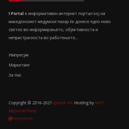
I Portal
е информативен интернет портал кој на
македонскиот медумски пазар ќе донесе едно ново
светло во информирањето, објективноста и
непристрасноста во работењето...
Импресум
Маркетинг
За Нас
Copyright © 2016-2021
Iportal MK
Hosting by
MSP
MyServerPlace
ПРЕТПЛАТИ