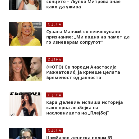
сонцето – Љупка Митрова знае
како да ужива
СЦЕНА
Сузана Манчиќ со неочекувано
признание: „Ми падна на памет да
го изневерам сопругот“
СЦЕНА
(ФОТО) Се породи Анастасија
Ражнатовиќ, ја криеше целата
бременост од јавноста
СЦЕНА
Кара Делевињ испиша историја
како прва лезбејка на
насловницата на „Плејбој“
СЦЕНА
Џамбазов денеска полни 63