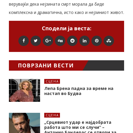
верувајќи дека нејзината смрт морала да биде
комплексна и драматична, исто како и нејзиниот живот.
Сподели ја веста:
ПОВРЗАНИ ВЕСТИ
СЦЕНА
Лепа Брена падна за време на
настап во Будва
СЦЕНА
„Срцевиот удар е најдобрата
работа што ми се случи“ –
Антонио Бандерас се отвори за