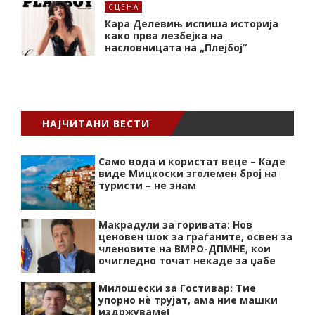
СЦЕНА
Кара Делевињ испиша историја
како прва лезбејка на
насловницата на „Плејбој“
НАЈЧИТАНИ ВЕСТИ
Само вода и користат веце – Каде
виде Мицкоски зголемен број на
туристи – не знам
Макрадули за горивата: Нов
ценовен шок за граѓаните, освен за
членовите на ВМРО-ДПМНЕ, кои
очигледно точат некаде за џабе
Милошески за Гостивар: Тие
упорно нѐ трујат, ама ние машки
издржуваме!