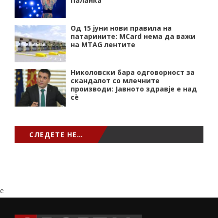
Паланка
Од 15 јуни нови правила на
патарините: MCard нема да важи
на MTAG лентите
Николовски бара одговорност за
скандалот со млечните
производи: Јавното здравје е над
сѐ
СЛЕДЕТЕ НЕ…
e