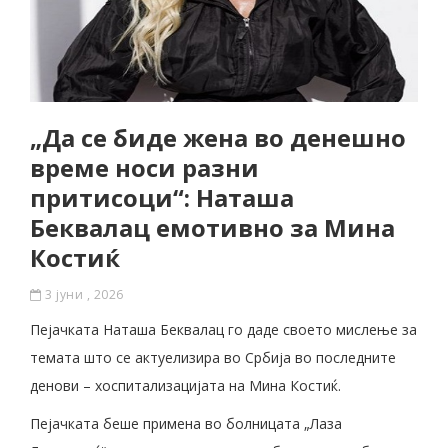
„Да се ​​биде жена во денешно
време носи разни
притисоци“: Наташа
Беквалац емотивно за Мина
Костиќ
3 јуни , 2026
Пејачката Наташа Беквалац го даде своето мислење за
темата што се актуелизира во Србија во последните
денови – хоспитализацијата на Мина Костиќ.
Пејачката беше примена во болницата „Лаза