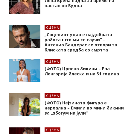
Лепа Брена падна за време на
настап во Будва
СЦЕНА
„Срцевиот удар е најдобрата
работа што ми се случи“ –
Антонио Бандерас се отвори за
блиската средба со смртта
СЦЕНА
(ФОТО) Црвено бикини – Ева
Лонгорија блеска и на 51 година
СЦЕНА
(ФОТО) Нејзината фигура е
нереална – Емили во мини бикини
за „збогум на јули“
СЦЕНА