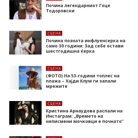
Почина легендарниот Гоце
Тодоровски
СЦЕНА
Почина позната инфлуенсерка на
само 30 години: Зад себе остави
шестгодишна ќерка
СЦЕНА
(ФОТО) На 53-години топлес на
плажа – Хајди Клум ги запали
мрежите
СЦЕНА
Кристина Арнаудова распали на
Инстаграм: „Времето на
неписмени мочковци е почнато”