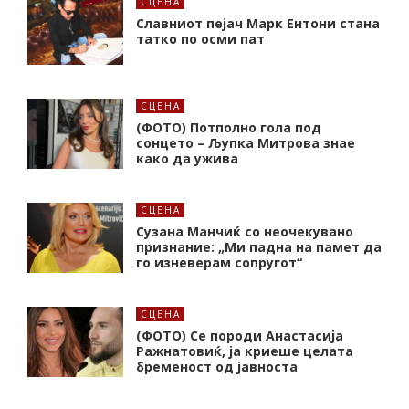
СЦЕНА
Славниот пејач Марк Ентони стана
татко по осми пат
СЦЕНА
(ФОТО) Потполно гола под
сонцето – Љупка Митрова знае
како да ужива
СЦЕНА
Сузана Манчиќ со неочекувано
признание: „Ми падна на памет да
го изневерам сопругот“
СЦЕНА
(ФОТО) Се породи Анастасија
Ражнатовиќ, ја криеше целата
бременост од јавноста