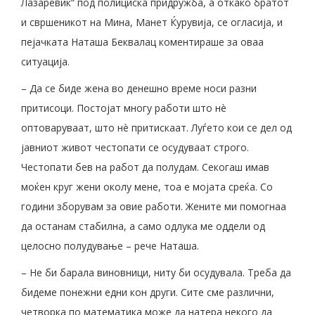
Лазаревиќ“ под полициска придружба, а откако братот
и свршеникот на Мина, Манет Ќурувија, се огласија, и
пејачката Наташа Беквалац коментираше за оваа
ситуација.
– Да се ​​биде жена во денешно време носи разни
притисоци. Постојат многу работи што нè
оптоваруваат, што нè притискаат. Луѓето кои се дел од
јавниот живот честопати се осудуваат строго.
Честопати бев на работ да полудам. Секогаш имав
моќен круг жени околу мене, тоа е мојата среќа. Со
години зборувам за овие работи. Жените ми помогнаа
да останам стабилна, а само одлука ме оддели од
целосно полудување – рече Наташа.
– Не би барала виновници, ниту би осудувала. Треба да
бидеме понежни едни кон други. Сите сме различни,
четворка по математика може да натера некого да