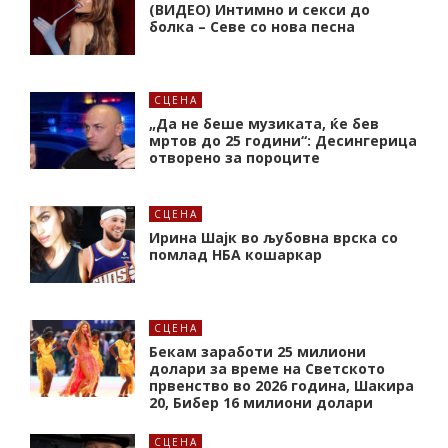
(ВИДЕО) Интимно и секси до
болка – Севе со нова песна
СЦЕНА
„Да не беше музиката, ќе бев
мртов до 25 години“: Десингерица
отворено за пороците
СЦЕНА
Ирина Шајк во љубовна врска со
помлад НБА кошаркар
СЦЕНА
Бекам заработи 25 милиони
долари за време на Светското
првенство во 2026 година, Шакира
20, Бибер 16 милиони долари
СЦЕНА