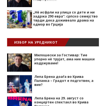
„Нѐ исфрли на улица со дете и ни
задржа 290 евра“: српско семејство
тврди дека доживеало драма на
одмор во Грција
ИЗБОР НА УРЕДНИКОТ
Милошески за Гостивар: Тие
упорно нѐ трујат, ама ние машки
издржуваме!
Лепа Брена доаѓа во Крива
Паланка – Градот е подготвен, а
вие?
Лепа Брена на 29. август со
концертен спектакл во Крива