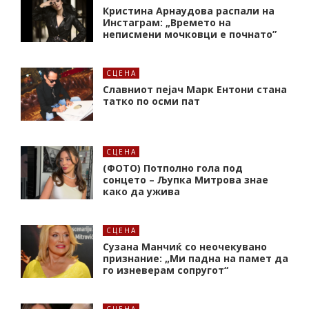
Кристина Арнаудова распали на
Инстаграм: „Времето на
неписмени мочковци е почнато”
СЦЕНА
Славниот пејач Марк Ентони стана
татко по осми пат
СЦЕНА
(ФОТО) Потполно гола под
сонцето – Љупка Митрова знае
како да ужива
СЦЕНА
Сузана Манчиќ со неочекувано
признание: „Ми падна на памет да
го изневерам сопругот“