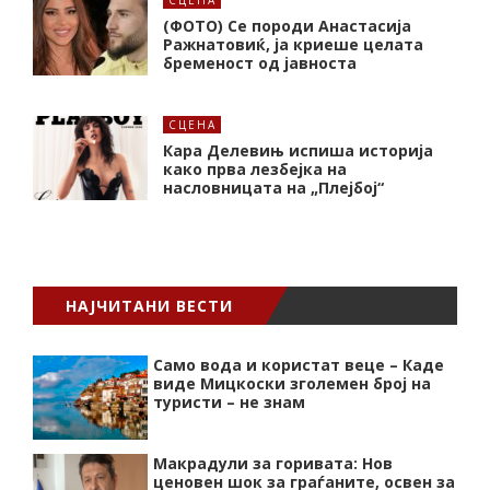
СЦЕНА
(ФОТО) Се породи Анастасија
Ражнатовиќ, ја криеше целата
бременост од јавноста
СЦЕНА
Кара Делевињ испиша историја
како прва лезбејка на
насловницата на „Плејбој“
НАЈЧИТАНИ ВЕСТИ
Само вода и користат веце – Каде
виде Мицкоски зголемен број на
туристи – не знам
Макрадули за горивата: Нов
ценовен шок за граѓаните, освен за