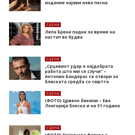
издание најави нова песна
СЦЕНА
Лепа Брена падна за време на
настап во Будва
СЦЕНА
„Срцевиот удар е најдобрата
работа што ми се случи“ –
Антонио Бандерас се отвори за
блиската средба со смртта
СЦЕНА
(ФОТО) Црвено бикини – Ева
Лонгорија блеска и на 51 година
СЦЕНА
(ФОТО) Нејзината фигура е