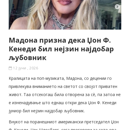
Мадона призна дека Џон Ф.
Кенеди бил нејзин најдобар
љубовник
12 јуни , 2026
Кралицата на поп-музиката, Мадона, со децении го
привлекува вниманието на светот со својот приватен
живот. Таа отсекогаш била отворена за сè, па затоа не
е изненадување што еднаш откри дека Џон Ф. Кенеди
јуниор бил нејзин најдобар љубовник.
Внукот на поранешниот американски претседател Џон
Ф. Кенеди, Џек Шлосберг, сега проговори за сето ова.