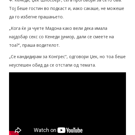
Тој беше гостин во подкаст и, иако сакаше, не можеше
да го избегне прашањето.
„Кога ќе ја чуете Мадона како вели дека имала
најдобар секс со Кенеди јуниор, дали се смеете на
тоа?“, праша водителот.
„Се кандидирам за Конгрес“, одговори Џек, но тоа беше
неуспешен обид да се отстапи од темата.