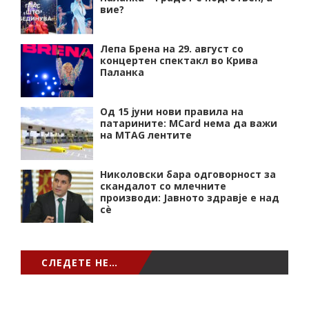
вие?
Лепа Брена на 29. август со
концертен спектакл во Крива
Паланка
Од 15 јуни нови правила на
патарините: MCard нема да важи
на MTAG лентите
Николовски бара одговорност за
скандалот со млечните
производи: Јавното здравје е над
сѐ
СЛЕДЕТЕ НЕ…