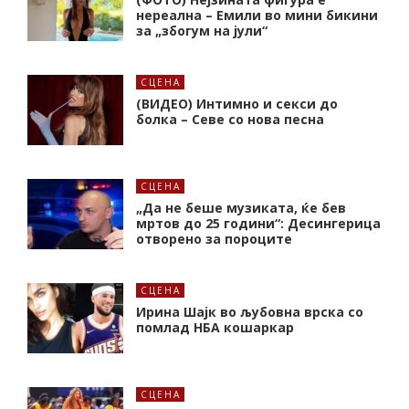
нереална – Емили во мини бикини
за „збогум на јули“
СЦЕНА
(ВИДЕО) Интимно и секси до
болка – Севе со нова песна
СЦЕНА
„Да не беше музиката, ќе бев
мртов до 25 години“: Десингерица
отворено за пороците
СЦЕНА
Ирина Шајк во љубовна врска со
помлад НБА кошаркар
СЦЕНА