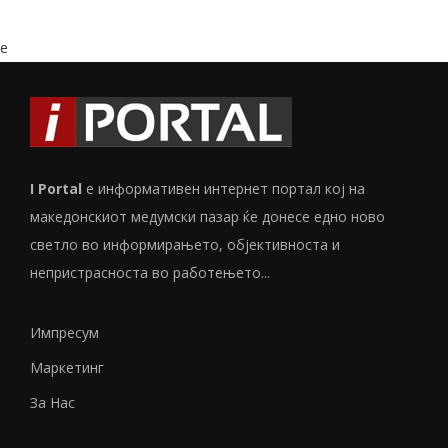
e
I Portal
е информативен интернет портал кој на
македонскиот медумски пазар ќе донесе едно ново
светло во информирањето, објективноста и
непристрасноста во работењето...
Импресум
Маркетинг
За Нас