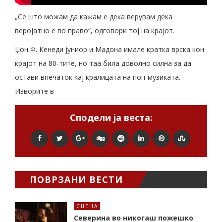
„Се што можам да кажам е дека верувам дека
веројатно е во право“, одговори тој на крајот.
Џон Ф. Кенеди јуниор и Мадона имале кратка врска кон
крајот на 80-тите, но таа била доволно силна за да
остави впечаток кај кралицата на поп-музиката.
Изворите в
Сподели ја веста:
ПОВРЗАНИ ВЕСТИ
СЦЕНА
Северина во никогаш пожешко