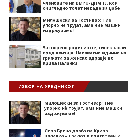
членовите на ВМРО-ДПМНЕ, кои
очигледно точат некаде за џабе
Милошески за Гостивар: Тие
упорно нѐ трујат, ама ние машки
издржуваме!
Затворено родилиште, гинеколози
пред пензија: Неизвесна иднина на
грижата за женско здравје во
Крива Паланка
ИЗБОР НА УРЕДНИКОТ
Милошески за Гостивар: Тие
упорно нѐ трујат, ама ние машки
издржуваме!
Лепа Брена доаѓа во Крива
Паланка – Градот е подготвен, а