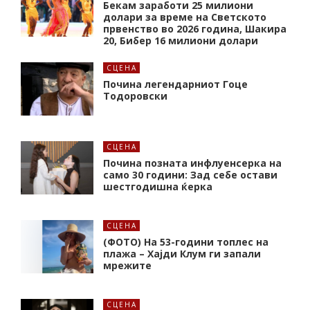
Бекам заработи 25 милиони
долари за време на Светското
првенство во 2026 година, Шакира
20, Бибер 16 милиони долари
СЦЕНА
Почина легендарниот Гоце
Тодоровски
СЦЕНА
Почина позната инфлуенсерка на
само 30 години: Зад себе остави
шестгодишна ќерка
СЦЕНА
(ФОТО) На 53-години топлес на
плажа – Хајди Клум ги запали
мрежите
СЦЕНА