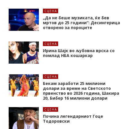
СЦЕНА
„Да не беше музиката, ќе бев
мртов до 25 години“: Десингерица
отворено за пороците
СЦЕНА
Ирина Шајк во љубовна врска со
помлад НБА кошаркар
СЦЕНА
Бекам заработи 25 милиони
долари за време на Светското
првенство во 2026 година, Шакира
20, Бибер 16 милиони долари
СЦЕНА
Почина легендарниот Гоце
Тодоровски