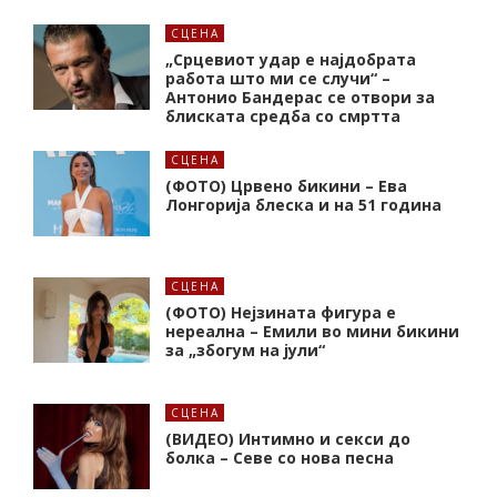
СЦЕНА
„Срцевиот удар е најдобрата
работа што ми се случи“ –
Антонио Бандерас се отвори за
блиската средба со смртта
СЦЕНА
(ФОТО) Црвено бикини – Ева
Лонгорија блеска и на 51 година
СЦЕНА
(ФОТО) Нејзината фигура е
нереална – Емили во мини бикини
за „збогум на јули“
СЦЕНА
(ВИДЕО) Интимно и секси до
болка – Севе со нова песна