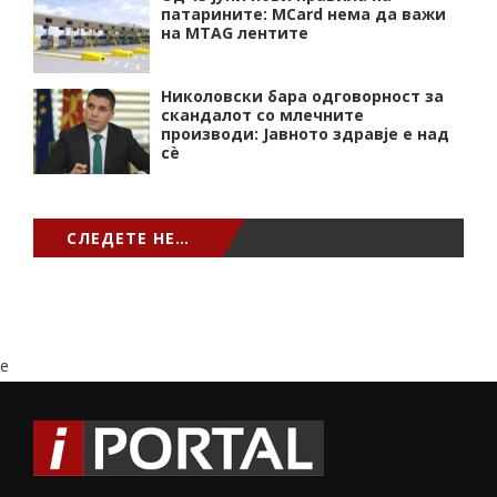
патарините: MCard нема да важи
на MTAG лентите
Николовски бара одговорност за
скандалот со млечните
производи: Јавното здравје е над
сѐ
СЛЕДЕТЕ НЕ…
e