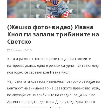
(Жешко фото+видео) Ивана
Кнол ги запали трибините на
Светско
18 јуни , 2026
Кога игра хрватската репрезентација на големите
натпреварувања, едно е речиси сигурно – сите погледи
повторно се свртени кон Ивана Кнол.
Најпознатата хрватска навивачка повторно се најде во
центарот на вниманието на Светското првенство 2026,
појавувајќи се на трибините на стадионот „AT&T“ во
Арлингтон, предградието на Далас, каде Хрватска го