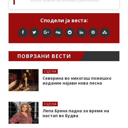
A post shared by knolldoll (@knolldoll)
Сподели ја веста:
ПОВРЗАНИ ВЕСТИ
СЦЕНА
Северина во никогаш пожешко
издание најави нова песна
СЦЕНА
Лепа Брена падна за време на
настап во Будва