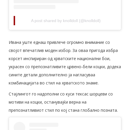
A post shared by knolldoll (@knolldoll)
Ивана уште еднаш привлече огромно внимание со
својот впечатлив моден избор. За оваа пригода избра
корсет инспириран од хрватските национални бои,
украсен со препознатливите црвено-бели коцки, додека
сините детали дополнително ја нагласуваа
комбинацијата во стил на хрватското знаме.
Стајлингот го надополни со куси тексас шорцеви со
мотиви на коцки, останувајќи верна на
препознатливиот стил по кој стана глобално позната.