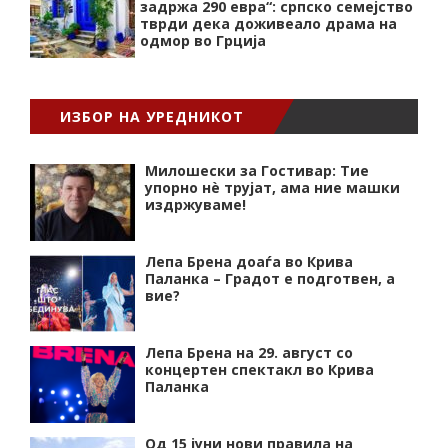
задржа 290 евра“: српско семејство
тврди дека доживеало драма на
одмор во Грција
ИЗБОР НА УРЕДНИКОТ
Милошески за Гостивар: Тие
упорно нѐ трујат, ама ние машки
издржуваме!
Лепа Брена доаѓа во Крива
Паланка – Градот е подготвен, а
вие?
Лепа Брена на 29. август со
концертен спектакл во Крива
Паланка
Од 15 јуни нови правила на