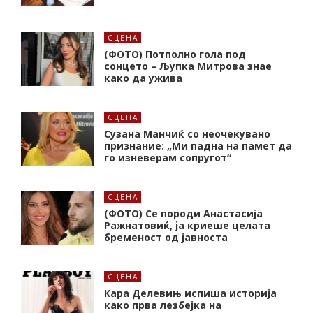
СЦЕНА
(ФОТО) Потполно гола под
сонцето – Љупка Митрова знае
како да ужива
СЦЕНА
Сузана Манчиќ со неочекувано
признание: „Ми падна на памет да
го изневерам сопругот“
СЦЕНА
(ФОТО) Се породи Анастасија
Ражнатовиќ, ја криеше целата
бременост од јавноста
СЦЕНА
Кара Делевињ испиша историја
како прва лезбејка на