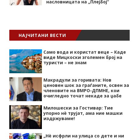
насловницата на „Плејбој“
НАЈЧИТАНИ ВЕСТИ
Само вода и користат веце – Каде
виде Мицкоски зголемен број на
туристи – не знам
Макрадули за горивата: Нов
ценовен шок за граѓаните, освен за
членовите на ВМРО-ДПМНЕ, кои
очигледно точат некаде за џабе
Милошески за Гостивар: Тие
упорно нѐ трујат, ама ние машки
издржуваме!
„Нѐ исфрли на улица со дете и ни