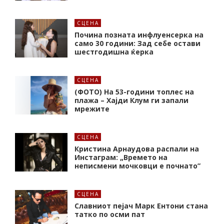
СЦЕНА
Почина позната инфлуенсерка на
само 30 години: Зад себе остави
шестгодишна ќерка
СЦЕНА
(ФОТО) На 53-години топлес на
плажа – Хајди Клум ги запали
мрежите
СЦЕНА
Кристина Арнаудова распали на
Инстаграм: „Времето на
неписмени мочковци е почнато”
СЦЕНА
Славниот пејач Марк Ентони стана
татко по осми пат