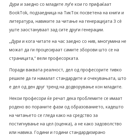
Дури и заедно со младите луѓе кои го прифаќаат
BookTok, подзаедница на ТикТок посветена на книги и
литература, навиките за читање на генерацијата З сè
уште заостануваат зад сите други генерации.
„Дури и кога читате на час заедно со нив, многумина не
можат да ги процесираат самите зборови што се на
страницата,“ вели професорката.
Поради ваквата реалност, дел од професорите тивко
решиле да ги намалат стандардите и очекувањата, што
е дел од ден друг тренд на додворување кон младите.
Некои професори ќе речат дека проблемите се имаат
родено во пораните фази од образованието, кадешто
на читањето се гледа како на средство за
постигнување на цел (оценка), а не како задоволство
или навика. Години и години стандардизирано