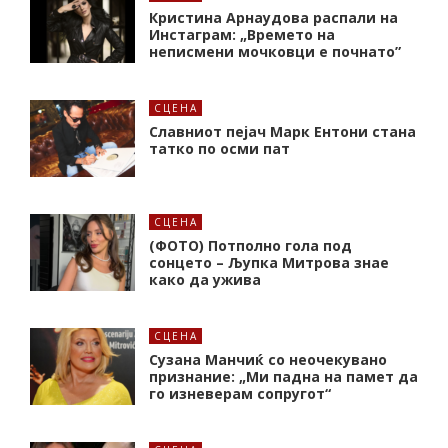
Кристина Арнаудова распали на
Инстаграм: „Времето на
неписмени мочковци е почнато”
СЦЕНА
Славниот пејач Марк Ентони стана
татко по осми пат
СЦЕНА
(ФОТО) Потполно гола под
сонцето – Љупка Митрова знае
како да ужива
СЦЕНА
Сузана Манчиќ со неочекувано
признание: „Ми падна на памет да
го изневерам сопругот“