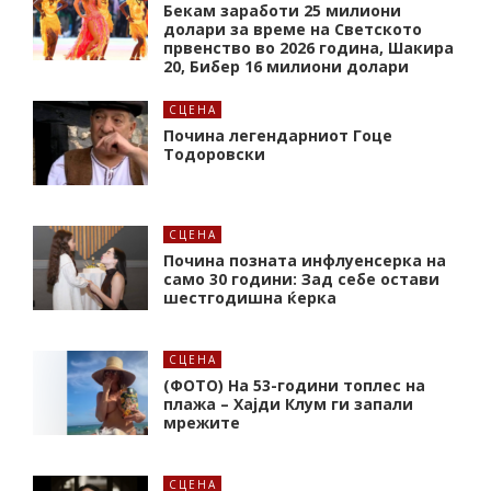
Бекам заработи 25 милиони
долари за време на Светското
првенство во 2026 година, Шакира
20, Бибер 16 милиони долари
СЦЕНА
Почина легендарниот Гоце
Тодоровски
СЦЕНА
Почина позната инфлуенсерка на
само 30 години: Зад себе остави
шестгодишна ќерка
СЦЕНА
(ФОТО) На 53-години топлес на
плажа – Хајди Клум ги запали
мрежите
СЦЕНА