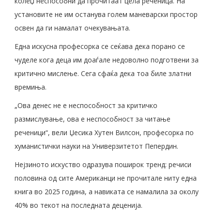
колеџ неспособни да прочитаат цела реченица. На
установите не им останува голем маневарски простор
освен да ги намалат очекувањата.
Една искусна професорка се сеќава дека порано се
чуделе кога деца им доаѓале недоволно подготвени за
критично мислење. Сега сфаќа дека тоа биле златни
времиња.
„Ова денес не е неспособност за критичко
размислување, ова е неспособност за читање
реченици“, вели Џесика Хутен Вилсон, професорка по
хуманистички науки на Универзитетот Пепердин.
Нејзиното искуство одразува поширок тренд: речиси
половина од сите Американци не прочитале ниту една
книга во 2025 година, а навиката се намалила за околу
40% во текот на последната деценија.