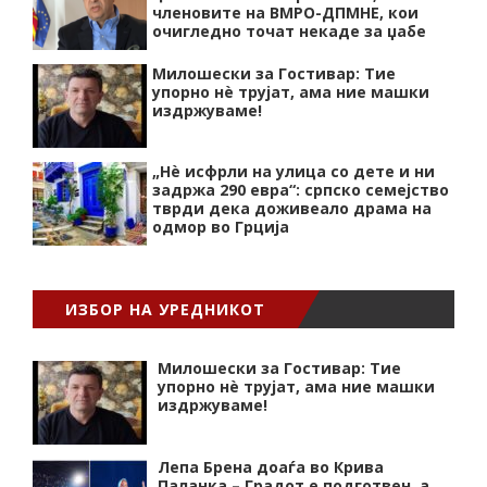
членовите на ВМРО-ДПМНЕ, кои
очигледно точат некаде за џабе
Милошески за Гостивар: Тие
упорно нѐ трујат, ама ние машки
издржуваме!
„Нѐ исфрли на улица со дете и ни
задржа 290 евра“: српско семејство
тврди дека доживеало драма на
одмор во Грција
ИЗБОР НА УРЕДНИКОТ
Милошески за Гостивар: Тие
упорно нѐ трујат, ама ние машки
издржуваме!
Лепа Брена доаѓа во Крива
Паланка – Градот е подготвен, а