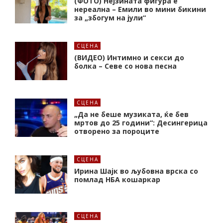
(ФОТО) Нејзината фигура е
нереална – Емили во мини бикини
за „збогум на јули“
СЦЕНА
(ВИДЕО) Интимно и секси до
болка – Севе со нова песна
СЦЕНА
„Да не беше музиката, ќе бев
мртов до 25 години“: Десингерица
отворено за пороците
СЦЕНА
Ирина Шајк во љубовна врска со
помлад НБА кошаркар
СЦЕНА