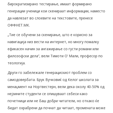
бирократизирано тестирање, имаат формирано
генерации ученици кои скенираат информации, наместо
да навлезат во слоевите на текстовите, пренесе
ОФФНЕТ.МК.
„Тие се обучени за скенирање, што е корисно за
навигација низ вести на интернет, но многу помалку
ефикасен начин за ангажирање со густи романи или
филозофски дела“, вели Тимоти О’ Мали, професор по
теологија.
Други го забележале генерацискиот проблем со
самодовербата. Брук Вучковиќ од Келог школата за
менаџмент на Нортвестерн, вели дека околу 40-50% од
нејзините студенти се опишуваат себеси како
почетници или не баш добри читатели, но откако ќе
бидат охрабрени да почнат да читаат, промената може