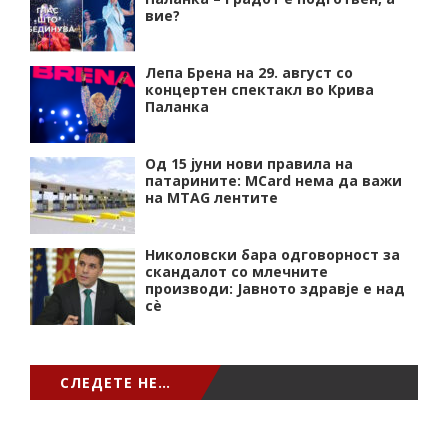
вие?
Лепа Брена на 29. август со
концертен спектакл во Крива
Паланка
Од 15 јуни нови правила на
патарините: MCard нема да важи
на MTAG лентите
Николовски бара одговорност за
скандалот со млечните
производи: Јавното здравје е над
сѐ
СЛЕДЕТЕ НЕ…