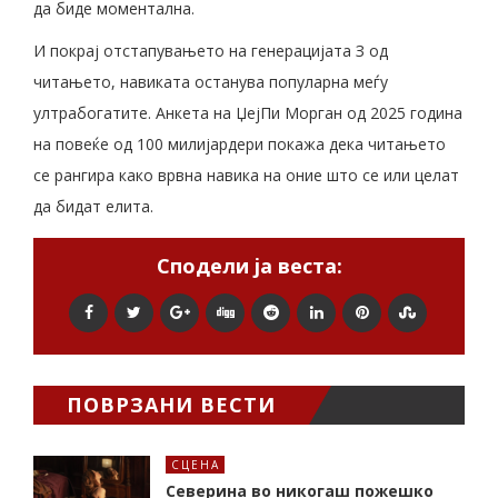
да биде моментална.
И покрај отстапувањето на генерацијата З од
читањето, навиката останува популарна меѓу
ултрабогатите. Анкета на ЏејПи Морган од 2025 година
на повеќе од 100 милијардери покажа дека читањето
се рангира како врвна навика на оние што се или целат
да бидат елита.
Сподели ја веста:
ПОВРЗАНИ ВЕСТИ
СЦЕНА
Северина во никогаш пожешко