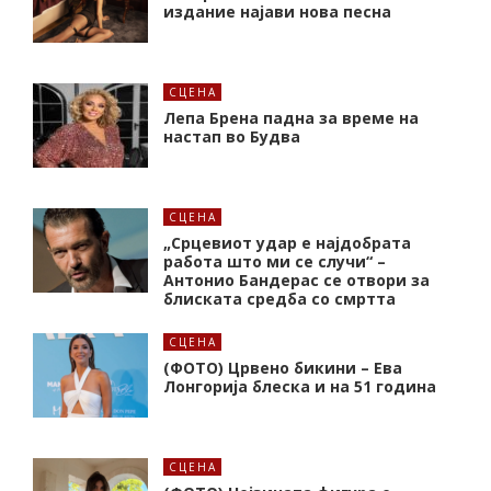
издание најави нова песна
СЦЕНА
Лепа Брена падна за време на
настап во Будва
СЦЕНА
„Срцевиот удар е најдобрата
работа што ми се случи“ –
Антонио Бандерас се отвори за
блиската средба со смртта
СЦЕНА
(ФОТО) Црвено бикини – Ева
Лонгорија блеска и на 51 година
СЦЕНА