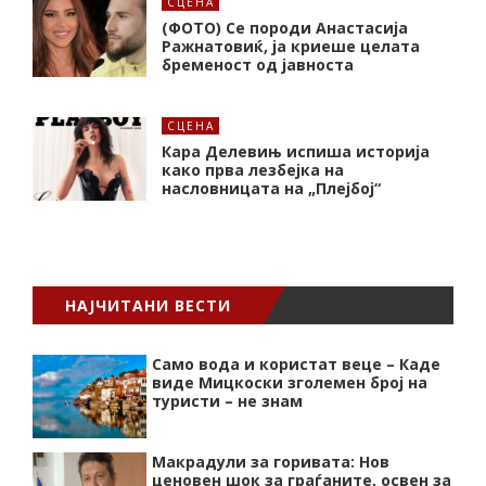
СЦЕНА
(ФОТО) Се породи Анастасија
Ражнатовиќ, ја криеше целата
бременост од јавноста
СЦЕНА
Кара Делевињ испиша историја
како прва лезбејка на
насловницата на „Плејбој“
НАЈЧИТАНИ ВЕСТИ
Само вода и користат веце – Каде
виде Мицкоски зголемен број на
туристи – не знам
Макрадули за горивата: Нов
ценовен шок за граѓаните, освен за