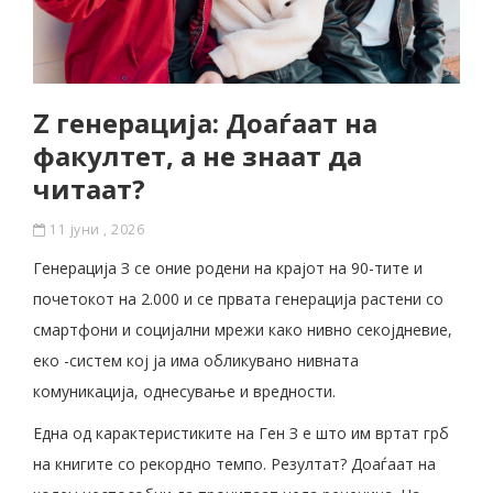
Z генерација: Доаѓаат на
факултет, а не знаат да
читаат?
11 јуни , 2026
Генерација З се оние родени на крајот на 90-тите и
почетокот на 2.000 и се првата генерација растени со
смартфони и социјални мрежи како нивно секојдневие,
еко -систем кој ја има обликувано нивната
комуникација, однесување и вредности.
Една од карактеристиките на Ген З е што им вртат грб
на книгите со рекордно темпо. Резултат? Доаѓаат на