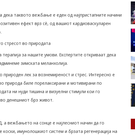
а дека таквото вежбање е еден од најпристапните начини
позитивен ефект врз сè, од вашиот кардиоваскуларен
.
о стресот во природата
а терапија за нашите умови. Експертите откриваат дека
надминеме зимската меланхолија.
 природен лек за вознемиреност и стрес. Интересно е
о природа биле порелаксирани и мотивирани по
дата ни нуди тишина и визуелни стимули кои го
 во денешниот брз живот.
, а вежбањето на сонце е најлесниот начин да го
 коски, имунолошкиот систем и брзата регенерација на