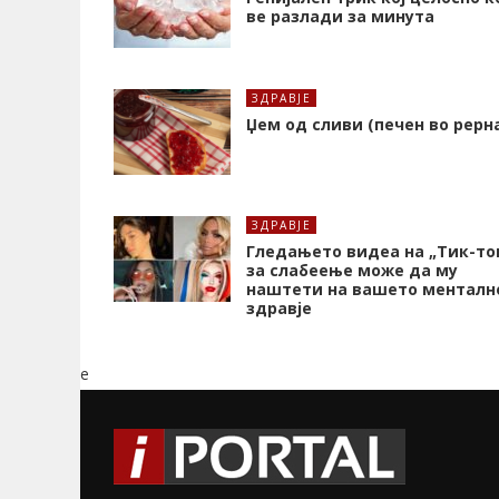
ве разлади за минута
ЗДРАВЈЕ
Џем од сливи (печен во рерн
ЗДРАВЈЕ
Гледањето видеа на „Тик-то
за слабеење може да му
наштети на вашето менталн
здравје
e