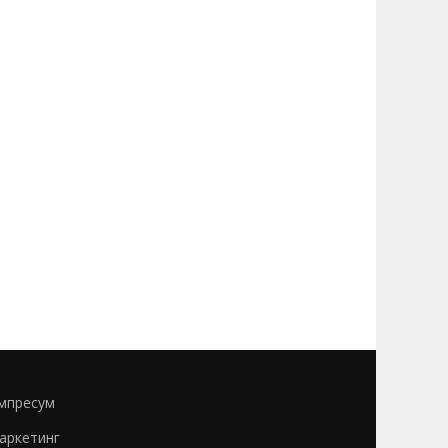
мпресум
аркетинг