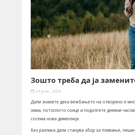
Зошто треба да ја заменит
24 јуни , 2026
Дали знаевте дека вежбањето на отворено е мно
зима, потоплото сонце и подолгите дневни часо
сосема нова димензија.
Без разлика дали станува збор за пливање, пеш