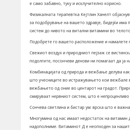
е само забавно, туку и исклучително корисно.
Физикалната терапевтка Кејтлин Ханелт објаснув
за подобрување на вашето здравје, бидејќи има 
систем до нивото на витални витамини во телото
Подобрете го вашето расположение и намалете г
Свежиот воздух и природниот пејзаж се вистинск
подолгите, посончеви денови ни помагаат да ја 
Комбинацијата од природа и вежбање делува како
што учесниците во истражувањето кои вежбале в
вежбањето од оние во центарот на градот. Приро
смируваат нервниот систем, што е непроценливо
Сончева светлина и бистар ум: врска што е важна
Многумина од нас имаат недостаток на витамин Д
надополниме. Витаминот Д е неопходен за нашите