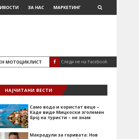
ИВОСТИ
ЗА НАС
МАРКЕТИНГ
Следи не на Facebook
ШЕН МОТОЦИКЛИСТ
СЕВЕРИНА ВО НИК
СЦЕНА
НАЈЧИТАНИ ВЕСТИ
Само вода и користат веце –
Каде виде Мицкоски зголемен
број на туристи – не знам
Макрадули за горивата: Нов