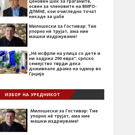
ценовен шок за граѓаните,
освен за членовите на ВМРО-
ДПМНЕ, кои очигледно точат
некаде за џабе
Милошески за Гостивар: Тие
упорно нѐ трујат, ама ние
машки издржуваме!
„Нѐ исфрли на улица со дете и
ни задржа 290 евра“: српско
семејство тврди дека
доживеало драма на одмор во
Грција
ИЗБОР НА УРЕДНИКОТ
Милошески за Гостивар: Тие
упорно нѐ трујат, ама ние
машки издржуваме!