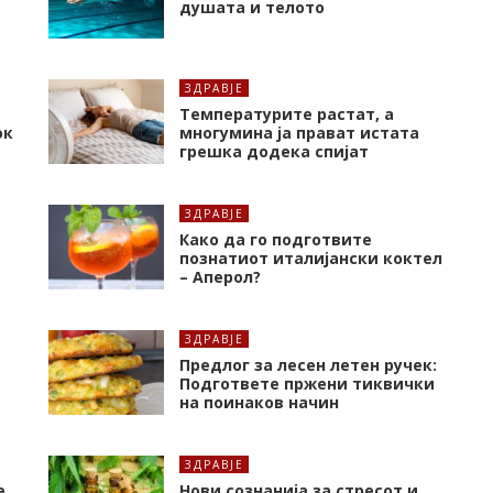
душата и телото
ЗДРАВЈЕ
Температурите растат, а
ок
многумина ја прават истата
грешка додека спијат
ЗДРАВЈЕ
Како да го подготвите
познатиот италијански коктел
– Аперол?
ЗДРАВЈЕ
Предлог за лесен летен ручек:
Подгответе пржени тиквички
на поинаков начин
ЗДРАВЈЕ
е
Нови сознанија за стресот и