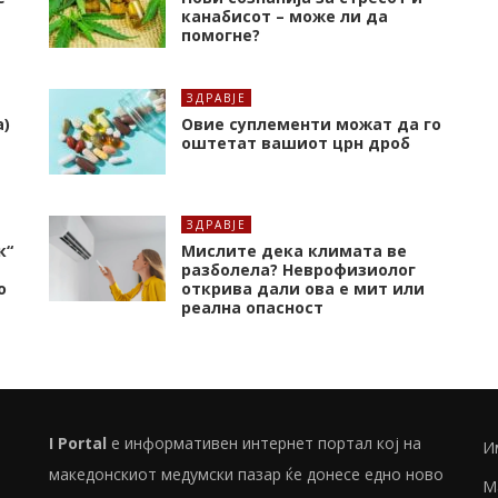
канабисот – може ли да
помогне?
ЗДРАВЈЕ
а)
Oвие суплементи можат да го
оштетат вашиот црн дроб
ЗДРАВЈЕ
к“
Мислите дека климата ве
разболела? Неврофизиолог
о
открива дали ова е мит или
реална опасност
I Portal
е информативен интернет портал кој на
И
македонскиот медумски пазар ќе донесе едно ново
М