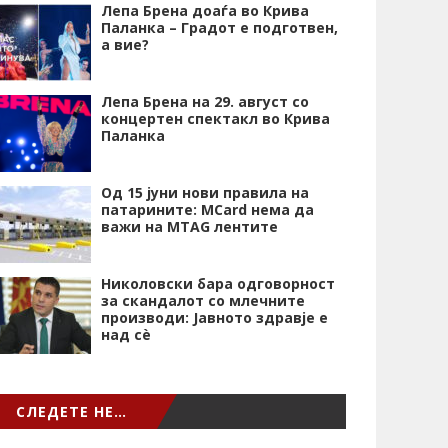
Лепа Брена доаѓа во Крива
Паланка – Градот е подготвен,
а вие?
Лепа Брена на 29. август со
концертен спектакл во Крива
Паланка
Од 15 јуни нови правила на
патарините: MCard нема да
важи на MTAG лентите
Николовски бара одговорност
за скандалот со млечните
производи: Јавното здравје е
над сѐ
СЛЕДЕТЕ НЕ…