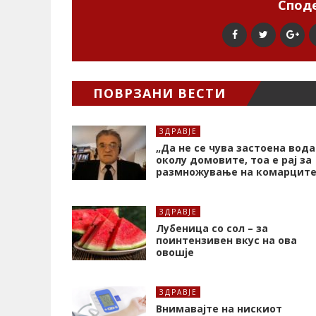
Споде
ПОВРЗАНИ ВЕСТИ
ЗДРАВЈЕ
„Да не се чува застоена вода
околу домовите, тоа е рај за
размножување на комарците
ЗДРАВЈЕ
Лубеница со сол – за
поинтензивен вкус на ова
овошје
ЗДРАВЈЕ
Внимавајте на нискиот