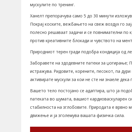
мускулите по тренинг.
Ханелт препорачува само 5 до 30 минути изложув
Покрај коските, вежбањето на свеж воздух го за
полесно решаваат задачи и се повнимателни по к
против креативните блокади и чувството на мент
Природниот терен гради подобра кондиција од л
Заборавете на здодевните патеки за џогирање; П
истражува. Ридовите, корените, песокот, па дури
активирате мускули за кои не сте ни знаеле дека 
Вашето тело постојано се адаптира, што ја подо
патеката во шумата, вашиот кардиоваскуларен си
стабилноста на зглобовите. Природата е врвно ме
движење и ја зголемува вашата физичка сила.