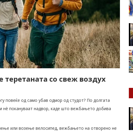
е теретаната со свеж воздух
гу повеќе од само убав одмор од студот? По долгата
ви нè покануваат надвор, каде што вежбањето добива
ачење или возење велосипед, вежбањето на отворено не