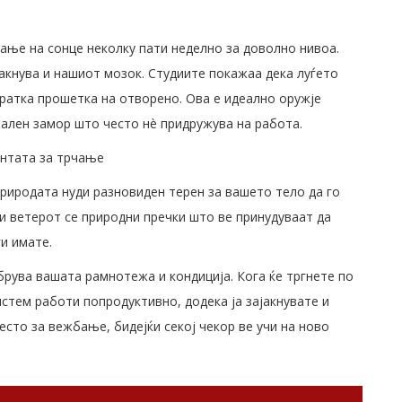
ање на сонце неколку пати неделно за доволно нивоа.
јакнува и нашиот мозок. Студиите покажаа дека луѓето
ратка прошетка на отворено. Ова е идеално оружје
ален замор што често нè придружува на работа.
ентата за трчање
риродата нуди разновиден терен за вашето тело да го
 и ветерот се природни пречки што ве принудуваат да
ги имате.
брува вашата рамнотежа и кондиција. Кога ќе тргнете по
стем работи попродуктивно, додека ја зајакнувате и
сто за вежбање, бидејќи секој чекор ве учи на ново