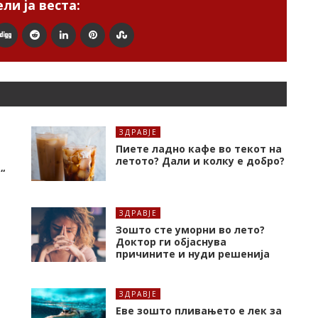
ли ја веста:
ЗДРАВЈЕ
Пиете ладно кафе во текот на
летото? Дали и колку е добро?
“
ЗДРАВЈЕ
Зошто сте уморни во лето?
Доктор ги објаснува
причините и нуди решенија
ЗДРАВЈЕ
Еве зошто пливањето е лек за