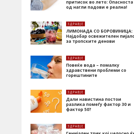
притисок во лето: Опасноста
од нагли падови е реална!
ЗДРАВЈЕ
ЛИМОНАДА СО БОРОВИНИЦА:
Најдобар освежителен пијал
за тропските денови
ЗДРАВЈЕ
Повеќе вода – помалку
здравствени проблеми со
горештините
ЗДРАВЈЕ
Дали навистина постои
разлика помеѓу фактор 30 и
фактор 50?
ЗДРАВЈЕ
Генијален трик кој целосно ќ