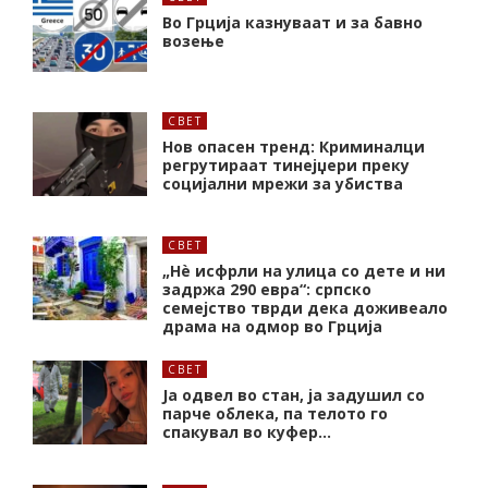
Во Грција казнуваат и за бавно
возење
СВЕТ
Нов опасен тренд: Криминалци
регрутираат тинејџери преку
социјални мрежи за убиства
СВЕТ
„Нѐ исфрли на улица со дете и ни
задржа 290 евра“: српско
семејство тврди дека доживеало
драма на одмор во Грција
СВЕТ
Ја одвел во стан, ја задушил со
парче облека, па телото го
спакувал во куфер…