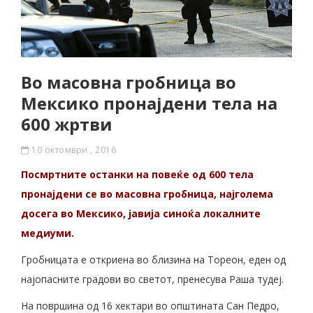
Во масовна гробница во
Мексико пронајдени тела на
600 жртви
10 октомври , 2016
Посмртните останки на повеќе од 600 тела
пронајдени се во масовна гробница, најголема
досега во Мексико, јавија синоќа локалните
медиуми.
Гробницата е откриена во близина на Тореон, еден од
најопасните градови во светот, пренесува Раша тудеј.
На површина од 16 хектари во општината Сан Педро,