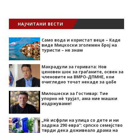
НАЈЧИТАНИ ВЕСТИ
Само вода и користат веце – Каде
виде Мицкоски зголемен број на
туристи – не знам
Макрадули за горивата: Нов
ценовен шок за граѓаните, освен за
членовите на ВМРО-ДПМНЕ, кои
очигледно точат некаде за џабе
Милошески за Гостивар: Тие
упорно нѐ трујат, ама ние машки
издржуваме!
„Нѐ исфрли на улица со дете и ни
задржа 290 евра“: српско семејство
тврди дека доживеало драма на