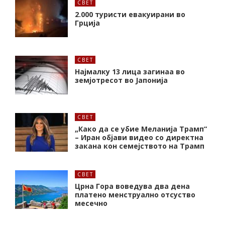
СВЕТ
2.000 туристи евакуирани во
Грција
СВЕТ
Најмалку 13 лица загинаа во
земјотресот во Јапонија
СВЕТ
„Како да се убие Меланија Трамп“
– Иран објави видео со директна
закана кон семејството на Трамп
СВЕТ
Црна Гора воведува два дена
платено менструално отсуство
месечно