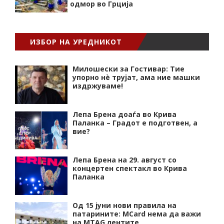
одмор во Грција
ИЗБОР НА УРЕДНИКОТ
Милошески за Гостивар: Тие
упорно нѐ трујат, ама ние машки
издржуваме!
Лепа Брена доаѓа во Крива
Паланка – Градот е подготвен, а
вие?
Лепа Брена на 29. август со
концертен спектакл во Крива
Паланка
Од 15 јуни нови правила на
патарините: MCard нема да важи
на MTAG лентите