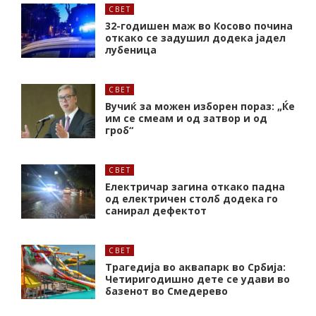
СВЕТ
32-годишен маж во Косово почина
откако се задушил додека јадел
лубеница
СВЕТ
Вучиќ за можен изборен пораз: „Ќе
им се смеам и од затвор и од
гроб“
СВЕТ
Електричар загина откако падна
од електричен столб додека го
санирал дефектот
СВЕТ
Трагедија во аквапарк во Србија:
Четиригодишно дете се удави во
базенот во Смедерево