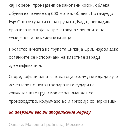
кај Тореон, пронајдени се закопани коски, облека,
обувки на повеќе од 600 жртви, објави „Нотимундо
Њјуз“, повикувајќи се на групата „Вида“, невладина
организација која ги претставува членовите на
семејствата на исчезнати лица.
Претставничката на групата Силвија Ориц изјави дека
останките се испорачани на властите заради
идентификација.
Според официјалните податоци околу две илјади луѓе
исчезнале во неконтролираните судири на
криминалните групи кои се занимаваат со
производство, криумчарење и трговија со наркотици.
За поврзани вести продолжете надолу
Ознаки:
Масовна Гробница
,
Мексико