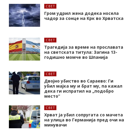
СВЕТ
Гром удрил жена додека носела
чадор за сонце на Крк во Хрватска
СВЕТ
Трагедија за време на прославата
на светската титула: Загина 13-
годишно момче во Шпанија
СВЕТ
Двојно убиство во Сараево: Ги
убил мајка му и брат му, па кажал
дека ги испратил на „подобро
место“
СВЕТ
Хрват ја убил сопругата со мачета
на улица во Германија пред очи на
минувачи