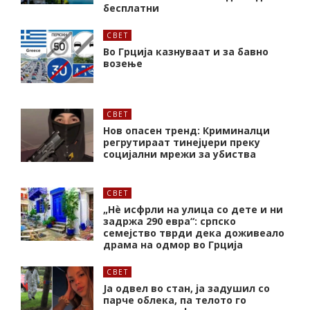
бесплатни
СВЕТ
Во Грција казнуваат и за бавно
возење
СВЕТ
Нов опасен тренд: Криминалци
регрутираат тинејџери преку
социјални мрежи за убиства
СВЕТ
„Нѐ исфрли на улица со дете и ни
задржа 290 евра“: српско
семејство тврди дека доживеало
драма на одмор во Грција
СВЕТ
Ја одвел во стан, ја задушил со
парче облека, па телото го