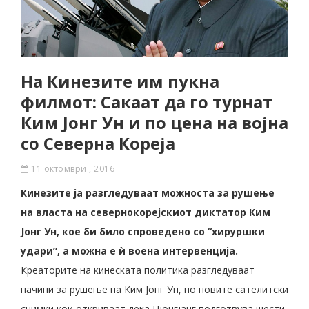
На Кинезите им пукна
филмот: Сакаат да го турнат
Ким Јонг Ун и по цена на војна
со Северна Кореја
11 октомври , 2016
Кинезите ја разгледуваат можноста за рушење
на власта на севернокорејскиот диктатор Ким
Јонг Ун, кое би било спроведено со “хируршки
удари”, а можна е ѝ воена интервенција.
Креаторите на кинеската политика разгледуваат
начини за рушење на Ким Јонг Ун, по новите сателитски
снимки кои откриваат дека Пјонгјанг подготвува шести