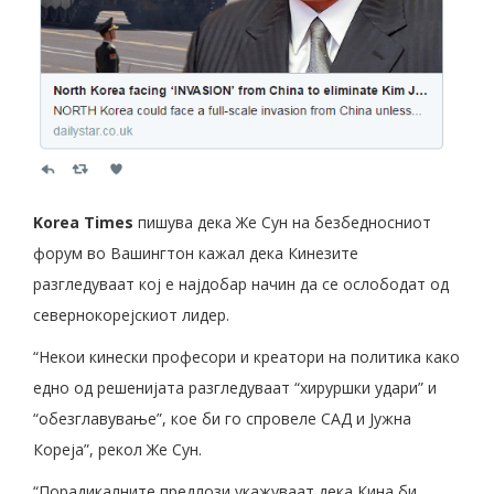
Korea Times
пишува дека Же Сун на безбедносниот
форум во Вашингтон кажал дека Кинезите
разгледуваат кој е најдобар начин да се ослободат од
севернокорејскиот лидер.
“Некои кинески професори и креатори на политика како
едно од решенијата разгледуваат “хируршки удари” и
“обезглавување”, кое би го спровеле САД и Јужна
Кореја”, рекол Же Сун.
“Порадикалните предлози укажуваат дека Кина би