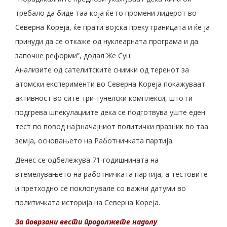
требало да биде таа која ќе го промени лидерот во
Северна Кореја, ќе прати војска преку границата и ќе ја
принуди да се откаже од нуклеарната програма и да
започне реформи”, додал Же Сун.
Анализите од сателитските снимки од теренот за
атомски експерименти во Северна Кореја покажуваат
активност во сите три тунелски комплекси, што ги
подгрева шпекулациите дека се подготвува уште еден
тест по повод најзначајниот политички празник во таа
земја, основањето на Работничката партија.
Денес се одбележува 71-годишнината на
втемелувањето на работничката партија, а тестовите
и претходно се поклопувале со важни датуми во
политичката историја на Северна Кореја.
За поврзани вести продолжете надолу