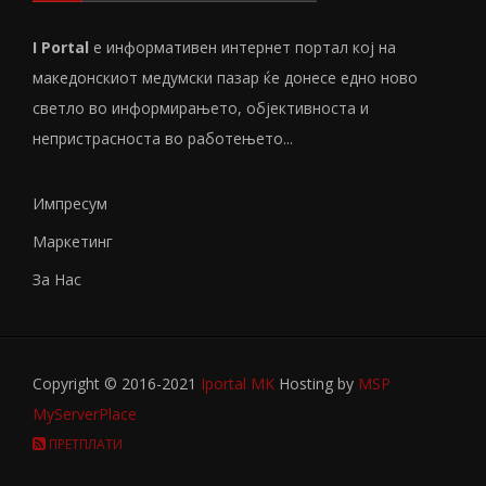
I Portal
е информативен интернет портал кој на
македонскиот медумски пазар ќе донесе едно ново
светло во информирањето, објективноста и
непристрасноста во работењето...
Импресум
Маркетинг
За Нас
Copyright © 2016-2021
Iportal MK
Hosting by
MSP
MyServerPlace
ПРЕТПЛАТИ