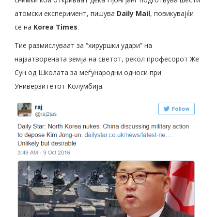
атомски експеримент, пишува
Daily Mail
, повикувајќи
се на
Korea Times
.
Тие размислуваат за “хируршки удари” на
најзатворената земја на светот, рекол професорот Же
Сун од Школата за меѓународни односи при
Универзитетот Колумбија.