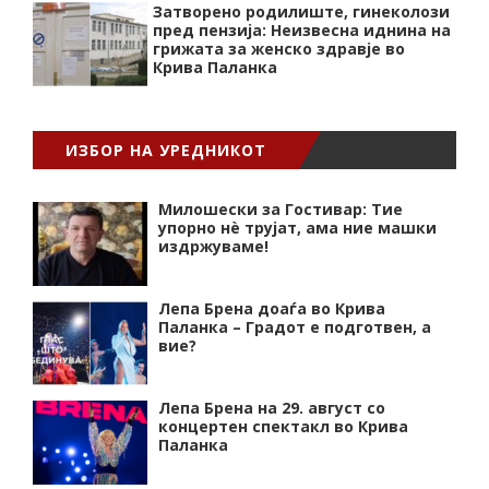
Затворено родилиште, гинеколози
пред пензија: Неизвесна иднина на
грижата за женско здравје во
Крива Паланка
ИЗБОР НА УРЕДНИКОТ
Милошески за Гостивар: Тие
упорно нѐ трујат, ама ние машки
издржуваме!
Лепа Брена доаѓа во Крива
Паланка – Градот е подготвен, а
вие?
Лепа Брена на 29. август со
концертен спектакл во Крива
Паланка