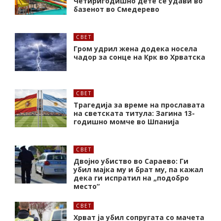
Четиригодишно дете се удави во
базенот во Смедерево
СВЕТ
Гром удрил жена додека носела
чадор за сонце на Крк во Хрватска
СВЕТ
Трагедија за време на прославата
на светската титула: Загина 13-
годишно момче во Шпанија
СВЕТ
Двојно убиство во Сараево: Ги
убил мајка му и брат му, па кажал
дека ги испратил на „подобро
место“
СВЕТ
Хрват ја убил сопругата со мачета