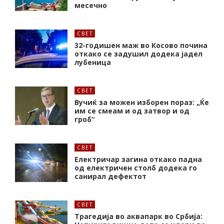
месечно
СВЕТ
32-годишен маж во Косово почина
откако се задушил додека јадел
лубеница
СВЕТ
Вучиќ за можен изборен пораз: „Ќе
им се смеам и од затвор и од
гроб“
СВЕТ
Електричар загина откако падна
од електричен столб додека го
санирал дефектот
СВЕТ
Трагедија во аквапарк во Србија: