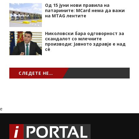
Од 15 јуни нови правила на
патарините: MCard нема да важи
на MTAG лентите
Николовски бара одговорност за
скандалот со млечните
производи: Јавното здравје е над
сѐ
СЛЕДЕТЕ НЕ…
e