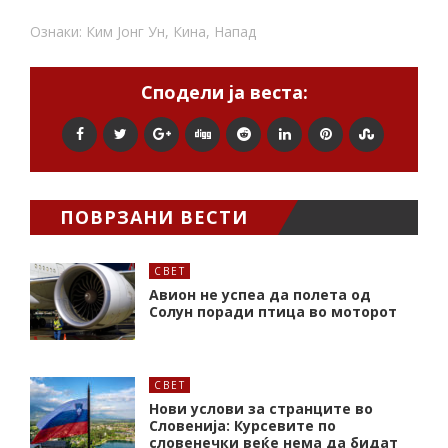
Ознаки:
Ким Јонг Ун
,
Кина
,
Напад
Сподели ја веста:
ПОВРЗАНИ ВЕСТИ
СВЕТ
Авион не успеа да полета од
Солун поради птица во моторот
СВЕТ
Нови услови за странците во
Словенија: Курсевите по
словенечки веќе нема да бидат