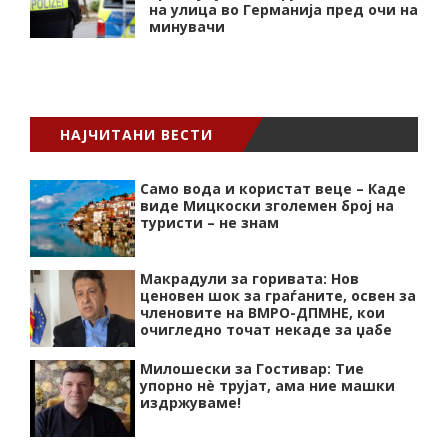
на улица во Германија пред очи на
минувачи
НАЈЧИТАНИ ВЕСТИ
Само вода и користат веце – Каде
виде Мицкоски зголемен број на
туристи – не знам
Макрадули за горивата: Нов
ценовен шок за граѓаните, освен за
членовите на ВМРО-ДПМНЕ, кои
очигледно точат некаде за џабе
Милошески за Гостивар: Тие
упорно нѐ трујат, ама ние машки
издржуваме!