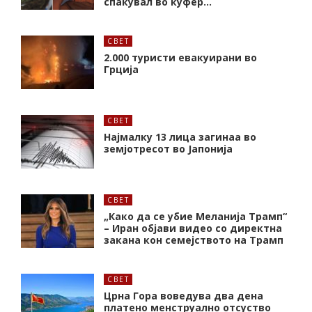
спакувал во куфер…
СВЕТ
2.000 туристи евакуирани во
Грција
СВЕТ
Најмалку 13 лица загинаа во
земјотресот во Јапонија
СВЕТ
„Како да се убие Меланија Трамп“
– Иран објави видео со директна
закана кон семејството на Трамп
СВЕТ
Црна Гора воведува два дена
платено менструално отсуство