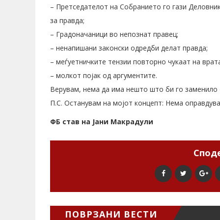
– Претседателот на Собранието го гази Деловник
за правда;
– Градоначаници во непознат правец;
– ненапишани законски одредби делат правда;
– меѓуетничките тензии повторно чукаат на врата
– молкот појак од аргументите.
Верувам, нема да има нешто што би го заменило
П.С. Останувам на мојот концепт: Нема оправдува
ФБ став на Јани Макрадули
Споде
ПОВРЗАНИ ВЕСТИ