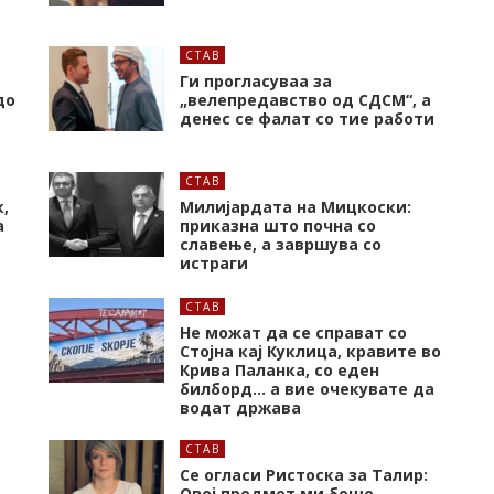
СТАВ
Ги прогласуваа за
до
„велепредавство од СДСМ“, а
денес се фалат со тие работи
СТАВ
,
Милијардата на Мицкоски:
а
приказна што почна со
славење, а завршува со
истраги
СТАВ
Не можат да се справат со
Стојна кај Куклица, кравите во
Крива Паланка, со еден
билборд… а вие очекувате да
водат држава
СТАВ
Се огласи Ристоска за Талир:
Овој предмет ми беше