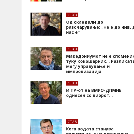
СТАВ
Од скандали до
разочарување: „Не е до нив, 
нас е“
СТАВ
Македониумот не е споменик
туку кокошарник… Разликат
меѓу управување и
импровизација
СТАВ
И ПР-от на ВМРО-ДПМНЕ
однесен со виорот…
СТАВ
Кога водата станува
политичко, а не комунално