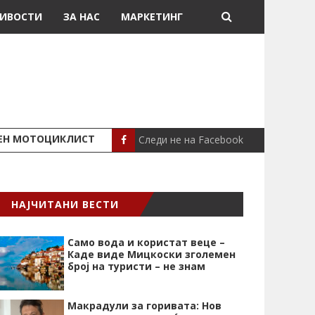
ИВОСТИ
ЗА НАС
МАРКЕТИНГ
Следи не на Facebook
ШЕН МОТОЦИКЛИСТ
СЕВЕРИНА ВО НИК
СЦЕНА
НАЈЧИТАНИ ВЕСТИ
Само вода и користат веце –
Каде виде Мицкоски зголемен
број на туристи – не знам
Макрадули за горивата: Нов