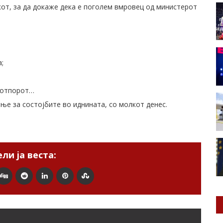
от, за да докаже дека е поголем вмровец од министерот
;
 отпорот…
ње за состојбите во иднината, со молкот денес.
ли ја веста: