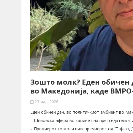
Зошто молк? Еден обичен 
во Македонија, каде ВМРО
23 мај , 2026
Еден обичен ден, во политичкиот амбиент во Ма
– Шпионска афера во кабинет на претседателкат
– Премиерот го моли вицепремиерот од “Тајланд”