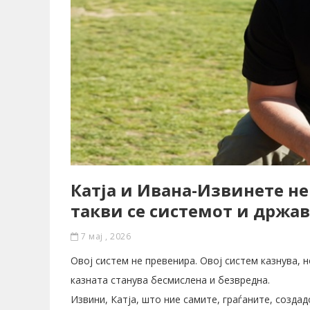
Катја и Ивана-Извинете не
такви се системот и држа
7 мај , 2026
Овој систем не превенира. Овој систем казнува, н
казната станува бесмислена и безвредна.
Извини, Катја, што ние самите, граѓаните, созда