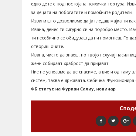
едно дете е под постојана психичка тортура. Из
за децата на побогатите и помоќните родители.
Извини што дозволивме да ја гледаш мајка ти како
Ивана, денес ти сигурно си на подобро место. И
ти несебично се обидуваш да ни помогнеш. Го дад
отвориш очите.
Ивана, чисто да знаеш, по твојот случај насилни
жени собираат храброст да пријават.
Ние не успеавме да ве спасиме, а вие и од таму в
систем, таква е државата. Себична. Функционира 
ФБ статус на Фуркан Салиу, новинар
Споде