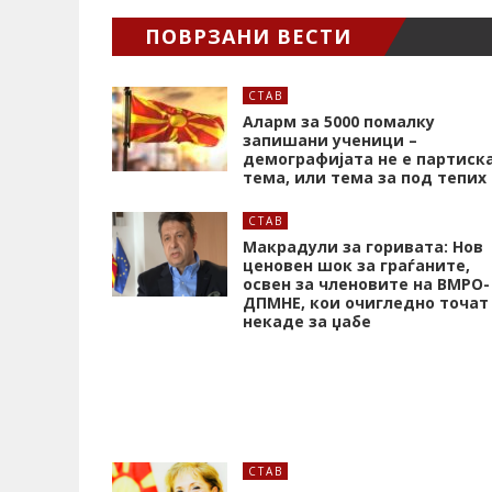
ПОВРЗАНИ ВЕСТИ
СТАВ
Аларм за 5000 помалку
запишани ученици –
демографијата не е партиск
тема, или тема за под тепих
СТАВ
Макрадули за горивата: Нов
ценовен шок за граѓаните,
освен за членовите на ВМРО-
ДПМНЕ, кои очигледно точат
некаде за џабе
СТАВ