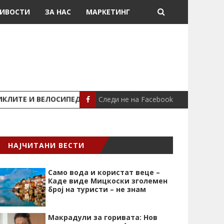
ИВОСТИ
ЗА НАС
МАРКЕТИНГ
Следи не на Facebook
ИКЛИТЕ И ВЕЛОСИПЕДИТЕ
ХЕРОЈСКА А
МАКЕДОНИЈА
НАЈЧИТАНИ ВЕСТИ
Само вода и користат веце –
Каде виде Мицкоски зголемен
број на туристи – не знам
Макрадули за горивата: Нов