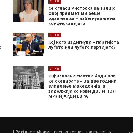
СТАВ
Се огласи Ристоска за Талир:
Овој предмет ми беше
одземен за – избегнување на
конфискацијата
СТАВ
Кој кого издигнува – партијата
:
луѓето или луѓето партијата?
СТАВ
И фискални сметки бадијала
ќе скенирате – За две години
владеење Македонија ја
задолжија со нови ДВЕ И ПОЛ
МИЛИЈАРДИ ЕВРА
I Portal
е информативен интернет портал кој на
И