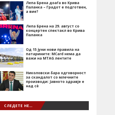
Лепа Брена доаѓа во Крива
Паланка – Градот е подготвен,
а вие?
Лепа Брена на 29. август со
концертен спектакл во Крива
Паланка
Од 15 јуни нови правила на
патарините: MCard нема да
важи на MTAG лентите
Николовски бара одговорност
за скандалот со млечните
производи: Јавното здравје е
над сѐ
СЛЕДЕТЕ НЕ…