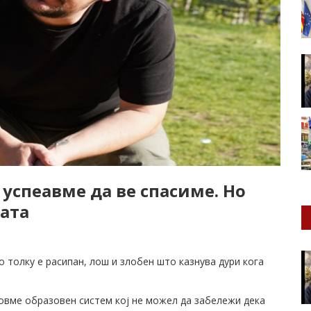
 успеавме да ве спасиме. Но
вата
о толку е расипан, лош и злобен што казнува дури кога
довме образовен систем кој не можел да забележи дека