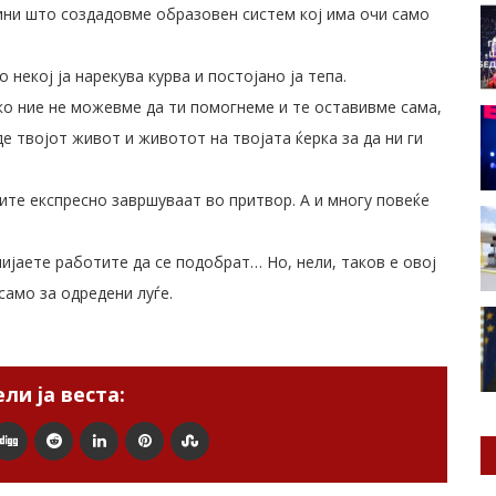
вини што создадовме образовен систем кој има очи само
 некој ја нарекува курва и постојано ја тепа.
ако ние не можевме да ти помогнеме и те оставивме сама,
е твојот живот и животот на твојата ќерка за да ни ги
ците експресно завршуваат во притвор. А и многу повеќе
лијаете работите да се подобрат… Но, нели, таков е овој
само за одредени луѓе.
ли ја веста: