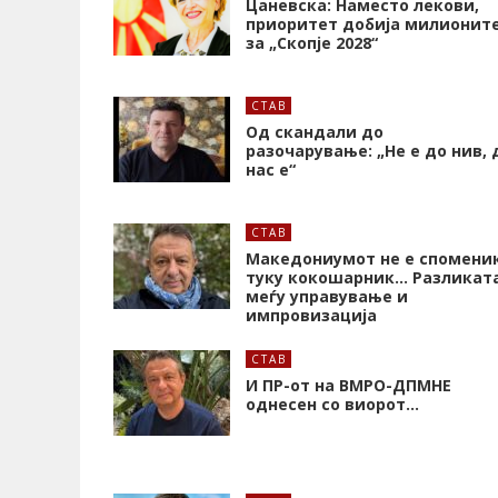
Цаневска: Наместо лекови,
приоритет добија милионит
за „Скопје 2028“
СТАВ
Од скандали до
разочарување: „Не е до нив, 
нас е“
СТАВ
Македониумот не е споменик
туку кокошарник… Разликат
меѓу управување и
импровизација
СТАВ
И ПР-от на ВМРО-ДПМНЕ
однесен со виорот…