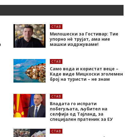
СТАВ
Милошески за Гостивар: Тие
упорно нѐ трујат, ама ние
а
машки издржуваме!
СТАВ
Само вода и користат веце –
Каде виде Мицкоски зголемен
број на туристи – не знам
СТАВ
Владата го испрати
побегуљата, љубител на
селфија од Тајланд, за
специјален пратеник за ЕУ
СТАВ