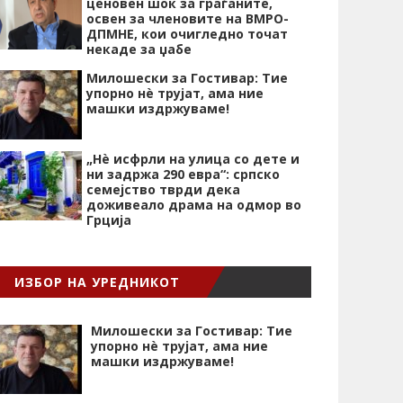
ценовен шок за граѓаните,
освен за членовите на ВМРО-
ДПМНЕ, кои очигледно точат
некаде за џабе
Милошески за Гостивар: Тие
упорно нѐ трујат, ама ние
машки издржуваме!
„Нѐ исфрли на улица со дете и
ни задржа 290 евра“: српско
семејство тврди дека
доживеало драма на одмор во
Грција
ИЗБОР НА УРЕДНИКОТ
Милошески за Гостивар: Тие
упорно нѐ трујат, ама ние
машки издржуваме!