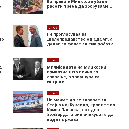
Во право е Мицко: за убави
е
работи треба да зборуваме…
СТАВ
Ги прогласуваа за
до
„велепредавство од СДСМ“, а
денес се фалат со тие работи
СТАВ
,
Милијардата на Мицкоски:
а
приказна што почна со
славење, а завршува со
истраги
СТАВ
Не можат да се справат со
Стојна кај Куклица, кравите во
Крива Паланка, со еден
билборд… а вие очекувате да
водат држава