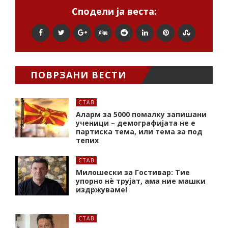
Сподели ја веста:
ПОВРЗАНИ ВЕСТИ
СТАВ
Аларм за 5000 помалку запишани
ученици – демографијата не е
партиска тема, или тема за под
тепих
СТАВ
Милошески за Гостивар: Тие
упорно нѐ трујат, ама ние машки
издржуваме!
СТАВ