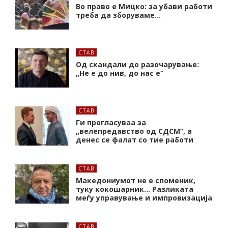
Во право е Мицко: за убави работи
треба да зборуваме…
СТАВ
Од скандали до разочарување:
„Не е до нив, до нас е“
СТАВ
Ги прогласуваа за
„велепредавство од СДСМ“, а
денес се фалат со тие работи
СТАВ
Македониумот не е споменик,
туку кокошарник… Разликата
меѓу управување и импровизација
СТАВ