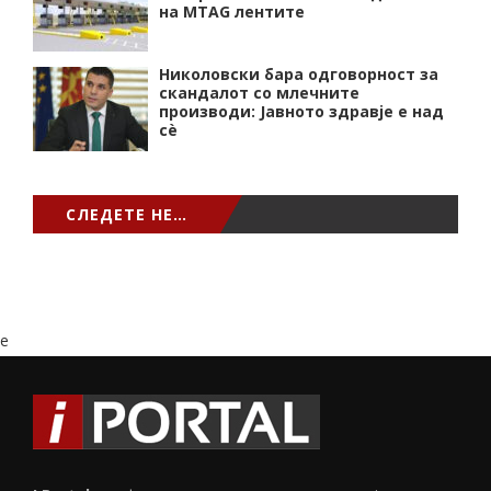
на MTAG лентите
Николовски бара одговорност за
скандалот со млечните
производи: Јавното здравје е над
сѐ
СЛЕДЕТЕ НЕ…
e