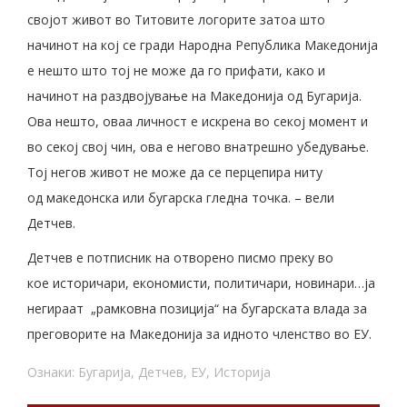
својот живот во Титовите логорите затоа што
начинот на кој се гради Народна Република Македонија
е нешто што тој не може да го прифати, како и
начинот на раздвојување на Македонија од Бугарија.
Ова нешто, оваа личност е искрена во секој момент и
во секој свој чин, ова е негово внатрешно убедување.
Тој негов живот не може да се перцепира ниту
од македонска или бугарска гледна точка. – вели
Детчев.
Детчев е потписник на отворено писмо преку во
кое историчари, економисти, политичари, новинари…ја
негираат „рамковна позиција“ на бугарската влада за
преговорите на Македонија за идното членство во ЕУ.
Ознаки:
Бугарија
,
Детчев
,
ЕУ
,
Историја