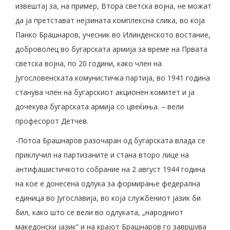
извештај за, на пример, Втора светска војна, не можат
да ја претстават нејзината комплексна слика, во која
Панко Брашнаров, учесник во Илинденското востание,
доброволец во бугарската армија за време на Првата
светска војна, по 20 години, како член на
Југословенската комунистичка партија, во 1941 година
станува член на бугарскиот акционен комитет и ја
дочекува бугарската армија со цвеќиња. – вели
професорот Детчев.
-Потоа Брашнаров разочаран од бугарската влада се
приклучил на партизаните и стана второ лице на
антифашистичкото собрание на 2 август 1944 година
на кое е донесена одлука за формирање федерална
единица во Југославија, во која службениот јазик би
бил, како што се вели во одлуката, „народниот
македонски јазик“ и на крајот Брашнаров го завршува