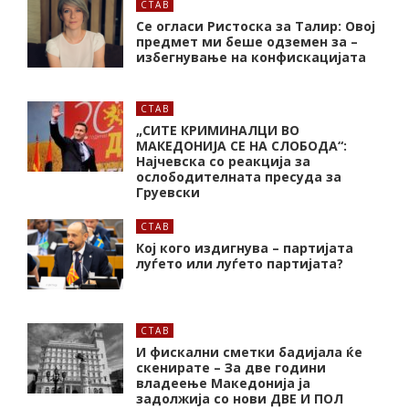
СТАВ
Се огласи Ристоска за Талир: Овој
предмет ми беше одземен за –
избегнување на конфискацијата
СТАВ
„СИТЕ КРИМИНАЛЦИ ВО
МАКЕДОНИЈА СЕ НА СЛОБОДА“:
Најчевска со реакција за
ослободителната пресуда за
Груевски
СТАВ
Кој кого издигнува – партијата
луѓето или луѓето партијата?
СТАВ
И фискални сметки бадијала ќе
скенирате – За две години
владеење Македонија ја
задолжија со нови ДВЕ И ПОЛ