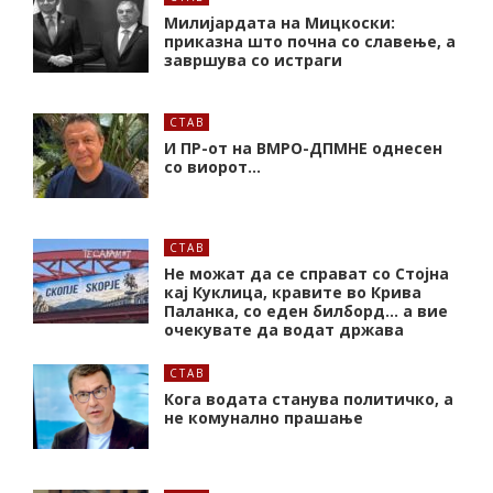
Милијардата на Мицкоски:
приказна што почна со славење, а
завршува со истраги
СТАВ
И ПР-от на ВМРО-ДПМНЕ однесен
со виорот…
СТАВ
Не можат да се справат со Стојна
кај Куклица, кравите во Крива
Паланка, со еден билборд… а вие
очекувате да водат држава
СТАВ
Кога водата станува политичко, а
не комунално прашање