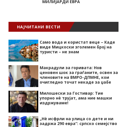
МИЛИЈАРДИ ЕВРА
НАЈЧИТАНИ ВЕСТИ
Само вода и користат веце – Каде
виде Мицкоски зголемен број на
туристи – не знам
Макрадули за горивата: Нов
ценовен шок за граѓаните, освен за
членовите на ВМРО-ДПМНЕ, кои
очигледно точат некаде за џабе
Милошески за Гостивар: Тие
упорно нѐ трујат, ама ние машки
издржуваме!
„Нѐ исфрли на улица со дете и ни
задржа 290 евра“: српско семејство