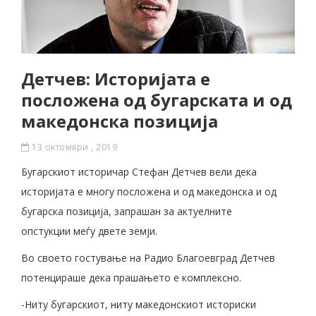
Детчев: Историјата е
посложена од бугарската и од
македонска позиција
13 октомври , 2019
Бугарскиот историчар Стефан Детчев вели дека
историјата е многу посложена и од македонска и од
бугарска позиција, запрашан за актуелните
опстукции меѓу двете земји.
Во своето гостување на Радио Благоевград Детчев
потенцираше дека прашањето е комплексно.
-Ниту бугарскиот, ниту македонскиот историски