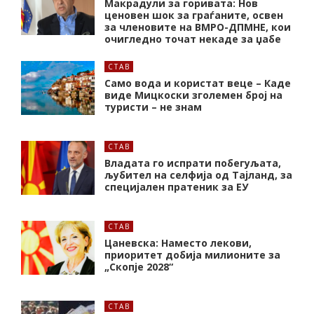
Макрадули за горивата: Нов
ценовен шок за граѓаните, освен
за членовите на ВМРО-ДПМНЕ, кои
очигледно точат некаде за џабе
СТАВ
Само вода и користат веце – Каде
виде Мицкоски зголемен број на
туристи – не знам
СТАВ
Владата го испрати побегуљата,
љубител на селфија од Тајланд, за
специјален пратеник за ЕУ
СТАВ
Цаневска: Наместо лекови,
приоритет добија милионите за
„Скопје 2028“
СТАВ