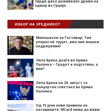
тврди дека доживеало драма на
одмор во Грција
ИЗБОР НА УРЕДНИКОТ
Милошески за Гостивар: Тие
упорно нѐ трујат, ама ние машки
издржуваме!
Лепа Брена доаѓа во Крива
Паланка – Градот е подготвен, а
вие?
Лепа Брена на 29. август со
концертен спектакл во Крива
Паланка
Од 15 јуни нови правила на
патарините: MCard нема да важи