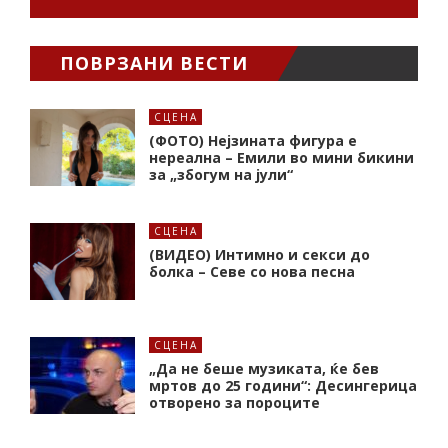
ПОВРЗАНИ ВЕСТИ
СЦЕНА
(ФОТО) Нејзината фигура е
нереална – Емили во мини бикини
за „збогум на јули“
СЦЕНА
(ВИДЕО) Интимно и секси до
болка – Севе со нова песна
СЦЕНА
„Да не беше музиката, ќе бев
мртов до 25 години“: Десингерица
отворено за пороците