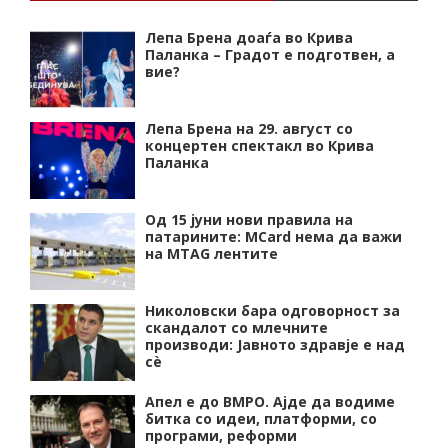
Лепа Брена доаѓа во Крива
Паланка – Градот е подготвен, а
вие?
Лепа Брена на 29. август со
концертен спектакл во Крива
Паланка
Од 15 јуни нови правила на
патарините: MCard нема да важи
на MTAG лентите
Николовски бара одговорност за
скандалот со млечните
производи: Јавното здравје е над
сѐ
Апел е до ВМРО. Ајде да водиме
битка со идеи, платформи, со
програми, реформи