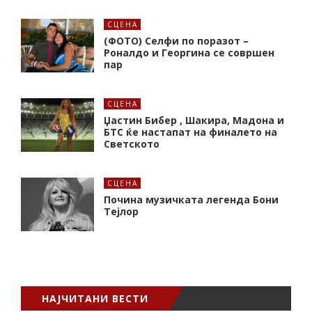
СЦЕНА
(ФОТО) Селфи по поразот –
Роналдо и Георгина се совршен
пар
СЦЕНА
Џастин Бибер , Шакира, Мадона и
БТС ќе настапат на финалето на
Светското
СЦЕНА
Почина музичката легенда Бони
Тејлор
НАЈЧИТАНИ ВЕСТИ