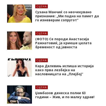
СЦЕНА
Сузана Манчиќ со неочекувано
признание: „Ми падна на памет да
го изневерам сопругот“
СЦЕНА
(ФОТО) Се породи Анастасија
Ражнатовиќ, ја криеше целата
бременост од јавноста
СЦЕНА
Кара Делевињ испиша историја
како прва лезбејка на
насловницата на „Плејбој“
СЦЕНА
Џамбазов денеска полни 63
години – Жив, и по малку здрав!