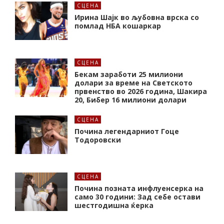
СЦЕНА
Ирина Шајк во љубовна врска со
помлад НБА кошаркар
СЦЕНА
Бекам заработи 25 милиони
долари за време на Светското
првенство во 2026 година, Шакира
20, Бибер 16 милиони долари
СЦЕНА
Почина легендарниот Гоце
Тодоровски
СЦЕНА
Почина позната инфлуенсерка на
само 30 години: Зад себе остави
шестгодишна ќерка