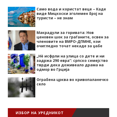
Само вода и користат веце – Каде
виде Мицкоски зголемен број на
туристи – не знам
Макрадули за горивата: Нов
ценовен шок за граѓаните, освен за
членовите на ВМРО-ДПМНЕ, кои
очигледно точат некаде за џабе
„Нѐ исфрли на улица со дете и ни
задржа 290 евра“: српско семејство
тврди дека доживеало драма на
одмор во Грција
Ограбена црква во кривопаланечко
село
ИЗБОР НА УРЕДНИКОТ