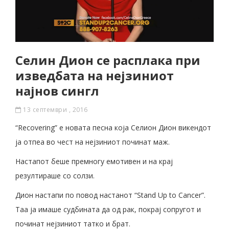
Селин Дион се расплака при
изведбата на нејзиниот
најнов сингл
13 септември , 2016
“Recovering” е новата песна која Селион Дион викендот
ја отпеа во чест на нејзиниот починат маж.
Настапот беше премногу емотивен и на крај
резултираше со солзи.
Дион настапи по повод настанот “Stand Up to Cancer”.
Таа ја имаше судбината да од рак, покрај сопругот и
починат нејзиниот татко и брат.