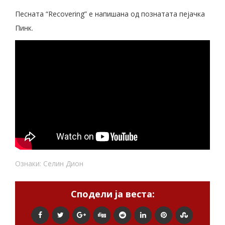
Песната “Recovering” е напишана од познатата пејачка
Пинк.
Ознаки:
Селин Дион
Сподели ја веста: