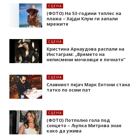
СЦЕНА
(ФОТО) На 53-години топлес на
плажа – Хајди Клум ги запали
мрежите
СЦЕНА
Кристина Арнаудова распали на
Инстаграм: „Времето на
неписмени мочковци е почнато”
СЦЕНА
Славниот пејач Марк Ентони стана
татко по осми пат
СЦЕНА
(ФОТО) Потполно гола под
сонцето – Љупка Митрова знае
како да ужива