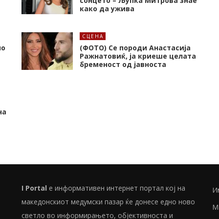
сонцето – Љупка Митрова знае
како да ужива
СЦЕНА
но
(ФОТО) Се породи Анастасија
Ражнатовиќ, ја криеше целата
бременост од јавноста
на
I Portal
е информативен интернет портал кој на
И
македонскиот медумски пазар ќе донесе едно ново
М
светло во информирањето, објективноста и