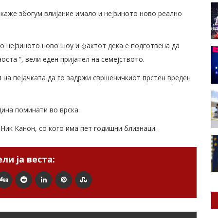
 каже збогум влијание имало и нејзиното ново реално
со нејзиното ново шоу и фактот дека е подготвена да
оста “, вели еден пријател на семејството.
 на пејачката да го задржи свршеничкиот прстен вреден
дина поминати во врска.
 Ник Канон, со кого има пет годишни близнаци.
ли ја веста: