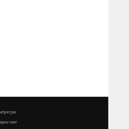
мпресум
аркетинг