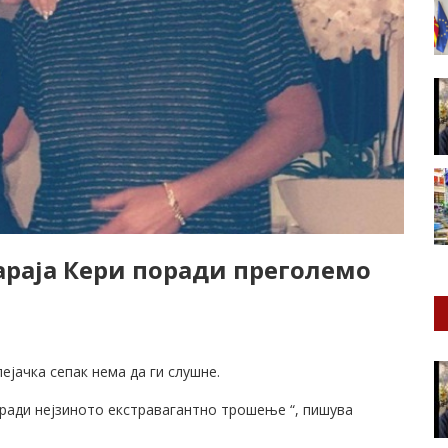
араја Кери поради преголемо
ејачка сепак нема да ги слушне.
оради нејзиното екстравагантно трошење “, пишува