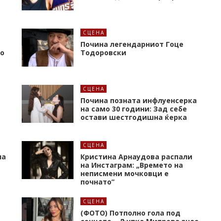
СЦЕНА
Почина легендарниот Гоце
то
Тодоровски
СЦЕНА
Почина позната инфлуенсерка
на само 30 години: Зад себе
остави шестгодишна ќерка
СЦЕНА
на
Кристина Арнаудова распали
и
на Инстаграм: „Времето на
неписмени мочковци е
почнато”
СЦЕНА
(ФОТО) Потполно гола под