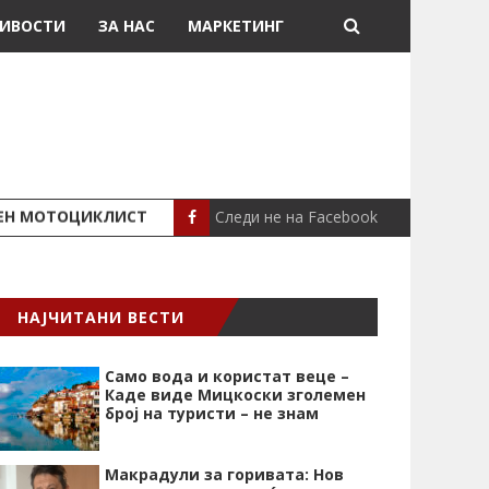
ИВОСТИ
ЗА НАС
МАРКЕТИНГ
Следи не на Facebook
ШЕН МОТОЦИКЛИСТ
СЕВЕРИНА ВО НИК
СЦЕНА
НАЈЧИТАНИ ВЕСТИ
Само вода и користат веце –
Каде виде Мицкоски зголемен
број на туристи – не знам
Макрадули за горивата: Нов