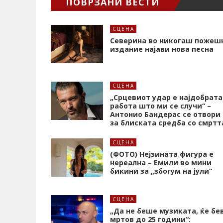
ПОВРЗАНИ ВЕСТИ
СЦЕНА
Северина во никогаш пожеш
издание најави нова песна
СЦЕНА
„Срцевиот удар е најдобрата
работа што ми се случи“ –
Антонио Бандерас се отвори
за блиската средба со смртт
СЦЕНА
(ФОТО) Нејзината фигура е
нереална – Емили во мини
бикини за „збогум на јули“
СЦЕНА
„Да не беше музиката, ќе бе
мртов до 25 години“: