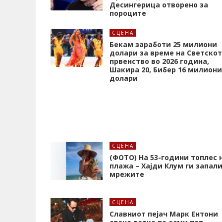
Десингерица отворено за
пороците
СЦЕНА
Бекам заработи 25 милиони
долари за време на Светско
првенство во 2026 година,
Шакира 20, Бибер 16 милиони
долари
СЦЕНА
(ФОТО) На 53-години топлес 
плажа – Хајди Клум ги запал
мрежите
СЦЕНА
Славниот пејач Марк Ентони