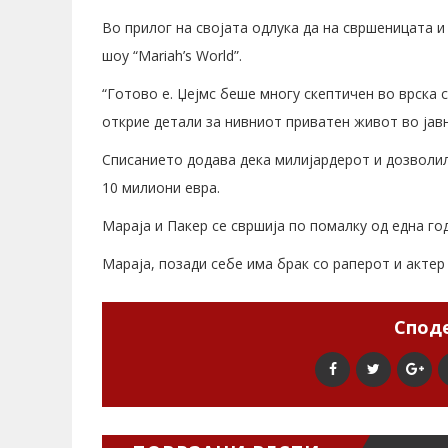
Во прилог на својата одлука да на свршеницата и
шоу “Mariah’s World”.
“Готово е. Џејмс беше многу скептичен во врска 
открие детали за нивниот приватен живот во јавн
Списанието додава дека милијардерот и дозволил
10 милиони евра.
Мараја и Пакер се свршија по помалку од една го
Мараја, позади себе има брак со раперот и актер
Споде