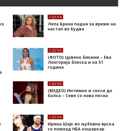
СЦЕНА
ко
Лепа Брена падна за време на
настап во Будва
СЦЕНА
(ФОТО) Црвено бикини – Ева
Лонгорија блеска и на 51
година
а
СЦЕНА
(ВИДЕО) Интимно и секси до
болка – Севе со нова песна
СЦЕНА
в
Ирина Шајк во љубовна врска
со помлад НБА кошаркар