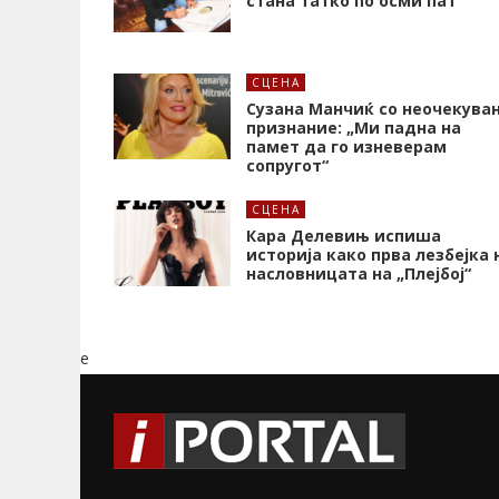
стана татко по осми пат
СЦЕНА
Сузана Манчиќ со неочекува
признание: „Ми падна на
памет да го изневерам
сопругот“
СЦЕНА
Кара Делевињ испиша
историја како прва лезбејка 
насловницата на „Плејбој“
e