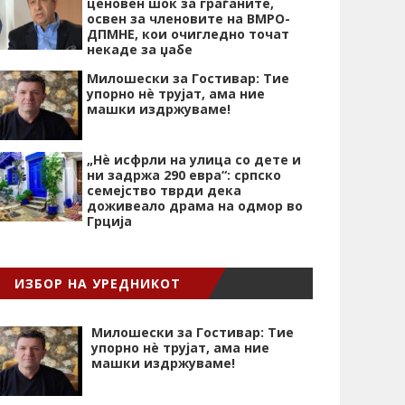
ценовен шок за граѓаните,
освен за членовите на ВМРО-
ДПМНЕ, кои очигледно точат
некаде за џабе
Милошески за Гостивар: Тие
упорно нѐ трујат, ама ние
машки издржуваме!
„Нѐ исфрли на улица со дете и
ни задржа 290 евра“: српско
семејство тврди дека
доживеало драма на одмор во
Грција
ИЗБОР НА УРЕДНИКОТ
Милошески за Гостивар: Тие
упорно нѐ трујат, ама ние
машки издржуваме!