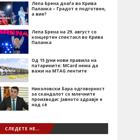
Лепа Брена доаѓа во Крива
Паланка – Градот е подготвен,
а вие?
Лепа Брена на 29. август со
концертен спектакл во Крива
Паланка
Од 15 јуни нови правила на
патарините: MCard нема да
важи на MTAG лентите
Николовски бара одговорност
за скандалот со млечните
производи: Јавното здравје е
над сѐ
СЛЕДЕТЕ НЕ…