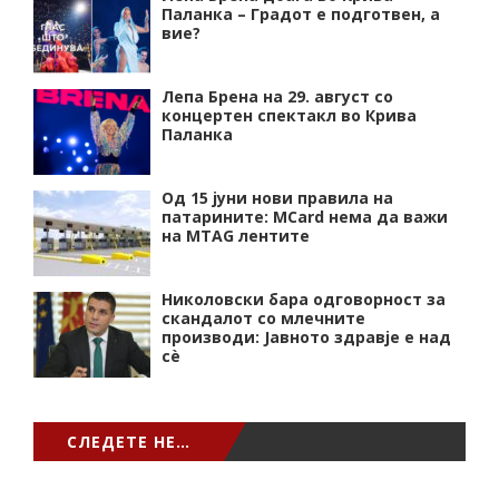
Паланка – Градот е подготвен, а
вие?
Лепа Брена на 29. август со
концертен спектакл во Крива
Паланка
Од 15 јуни нови правила на
патарините: MCard нема да важи
на MTAG лентите
Николовски бара одговорност за
скандалот со млечните
производи: Јавното здравје е над
сѐ
СЛЕДЕТЕ НЕ…