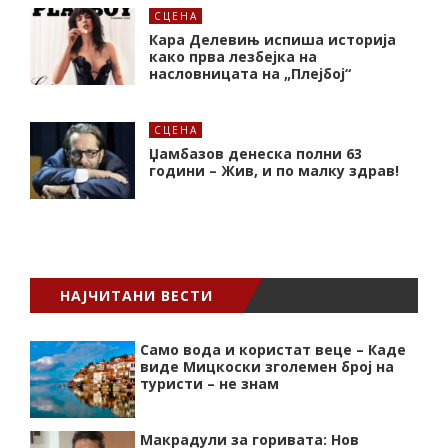
СЦЕНА
Кара Делевињ испиша историја
како прва лезбејка на
насловницата на „Плејбој“
СЦЕНА
Џамбазов денеска полни 63
години – Жив, и по малку здрав!
НАЈЧИТАНИ ВЕСТИ
Само вода и користат веце – Каде
виде Мицкоски зголемен број на
туристи – не знам
Макрадули за горивата: Нов