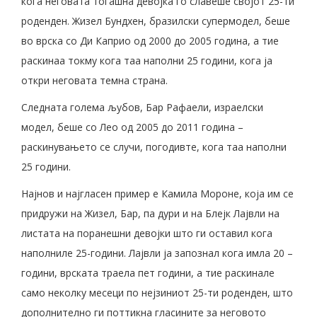
кога неговата тогашна девојка го славеше својот 25-ти
роденден. Жизел Бундхен, бразилски супермодел, беше
во врска со Ди Каприо од 2000 до 2005 година, а тие
раскинаа токму кога таа наполни 25 години, кога ја
откри неговата темна страна.
Следната голема љубов, Бар Рафаели, израелски
модел, беше со Лео од 2005 до 2011 година –
раскинувањето се случи, погодивте, кога таа наполни
25 години.
Најнов и најгласен пример е Камила Мороне, која им се
придружи на Жизел, Бар, па дури и на Блејк Лајвли на
листата на поранешни девојки што ги оставил кога
наполниле 25-години. Лајвли ја запознал кога имла 20 –
години, врската траела пет години, а тие раскинале
само неколку месеци по нејзиниот 25-ти роденден, што
дополнително ги поттикна гласините за неговото