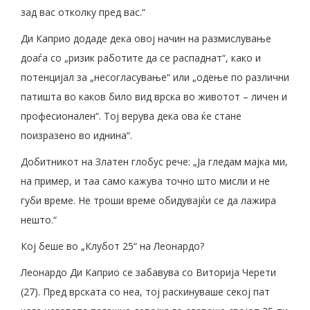
зад вас отколку пред вас.“
Ди Каприо додаде дека овој начин на размислување
доаѓа со „ризик работите да се распаднат“, како и
потенцијал за „несогласување“ или „одење по различни
патишта во каков било вид врска во животот – личен и
професионален“. Тој верува дека ова ќе стане
поизразено во иднина“.
Добитникот на Златен глобус рече: „Ја гледам мајка ми,
на пример, и таа само кажува точно што мисли и не
губи време. Не троши време обидувајќи се да лажира
нешто.“
Кој беше во „Клубот 25“ на Леонардо?
Леонардо Ди Каприо се забавува со Виторија Черети
(27). Пред врската со неа, тој раскинуваше секој пат