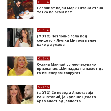
СЦЕНА
Славниот пејач Марк Ентони стана
татко по осми пат
СЦЕНА
(ФОТО) Потполно гола под
сонцето – Љупка Митрова знае
како да ужива
СЦЕНА
Сузана Манчиќ со неочекувано
признание: „Ми падна на памет да
го изневерам сопругот“
СЦЕНА
(ФОТО) Се породи Анастасија
Ражнатовиќ, ја криеше целата
бременост од јавноста