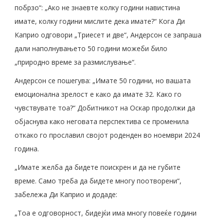
побрзо“: „Ако не знаевте колку години навистина
имате, колку години мислите дека имате?“ Кога Ди
Kаприо одговори „Триесет и две“, Андерсон се запраша
дали наполнувањето 50 години можеби било
„природно време за размислување“.
Андерсон се пошегува: „Имате 50 години, но вашата
емоционална зрелост е како да имате 32. Како го
чувствувате тоа?“ Добитникот на Оскар продолжи да
објаснува како неговата перспектива се променила
откако го прославил својот роденден во ноември 2024
година.
„Имате желба да бидете поискрен и да не губите
време. Само треба да бидете многу поотворени“,
забележа Ди Каприо и додаде:
„Тоа е одговорност, бидејќи има многу повеќе години