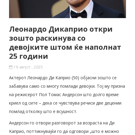
Леонардо Дикаприо откри
зошто раскинува со
девојките штом ќе наполнат
25 години
19 август , 2025
Актерот Леонардо Ди Каприо (50) објасни зошто се
забавува само со многу помлади девојки. Тој му призна
на режисерот Пол Томас Андерсон што долго време
криел од сите – дека се чувствува речиси две децении
помлад отколку што е всушност.
Андерсон го отвори разговорот за возраста на Ди
Kаприо, поттикнувајќи го да одговори „што е можно