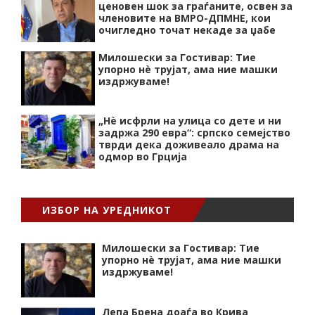
ценовен шок за граѓаните, освен за
членовите на ВМРО-ДПМНЕ, кои
очигледно точат некаде за џабе
Милошески за Гостивар: Тие
упорно нѐ трујат, ама ние машки
издржуваме!
„Нѐ исфрли на улица со дете и ни
задржа 290 евра“: српско семејство
тврди дека доживеало драма на
одмор во Грција
ИЗБОР НА УРЕДНИКОТ
Милошески за Гостивар: Тие
упорно нѐ трујат, ама ние машки
издржуваме!
Лепа Брена доаѓа во Крива