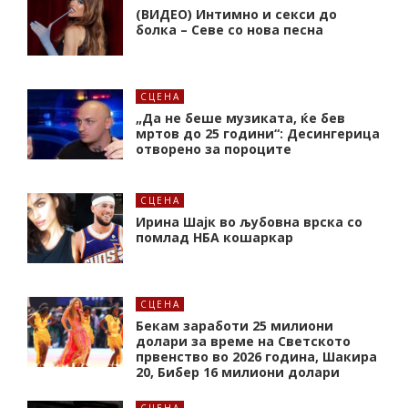
(ВИДЕО) Интимно и секси до
болка – Севе со нова песна
СЦЕНА
„Да не беше музиката, ќе бев
мртов до 25 години“: Десингерица
отворено за пороците
СЦЕНА
Ирина Шајк во љубовна врска со
помлад НБА кошаркар
СЦЕНА
Бекам заработи 25 милиони
долари за време на Светското
првенство во 2026 година, Шакира
20, Бибер 16 милиони долари