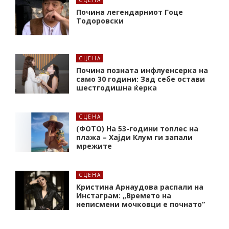
СЦЕНА
Почина легендарниот Гоце
Тодоровски
СЦЕНА
Почина позната инфлуенсерка на
само 30 години: Зад себе остави
шестгодишна ќерка
СЦЕНА
(ФОТО) На 53-години топлес на
плажа – Хајди Клум ги запали
мрежите
СЦЕНА
Кристина Арнаудова распали на
Инстаграм: „Времето на
неписмени мочковци е почнато”