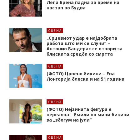
Лепа Брена падна за време на
настап во Будва
СЦЕНА
„Срцевиот удар е најдобрата
работа што ми се случи“ –
Антонио Бандерас се отвори за
блиската средба со смртта
СЦЕНА
(ФОТО) Црвено бикини – Ева
Лонгорија блеска и на 51 година
СЦЕНА
(ФОТО) Нејзината фигура е
нереална – Емили во мини бикини
за „збогум на јули“
СЦЕНА