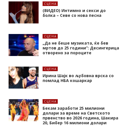
СЦЕНА
(ВИДЕО) Интимно и секси до
болка – Севе со нова песна
СЦЕНА
„Да не беше музиката, ќе бев
мртов до 25 години“: Десингерица
отворено за пороците
СЦЕНА
Ирина Шајк во љубовна врска со
помлад НБА кошаркар
СЦЕНА
Бекам заработи 25 милиони
долари за време на Светското
првенство во 2026 година, Шакира
20, Бибер 16 милиони долари