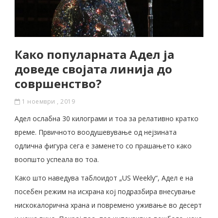
Како популарната Адел ја
доведе својата линија до
совршенство?
1 ноември , 2019
Адел ослабна 30 килограми и тоа за релативно кратко
време. Првичното воодушевување од нејзината
одлична фигура сега е заменето со прашањето како
воопшто успеала во тоа.
Како што наведува таблоидот „US Weekly“, Адел е на
посебен режим на исхрана кој подразбира внесување
нискокалорична храна и повремено уживање во десерт