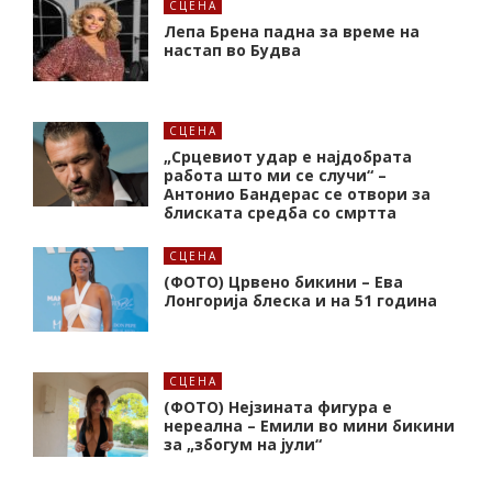
СЦЕНА
Лепа Брена падна за време на
настап во Будва
СЦЕНА
„Срцевиот удар е најдобрата
работа што ми се случи“ –
Антонио Бандерас се отвори за
блиската средба со смртта
СЦЕНА
(ФОТО) Црвено бикини – Ева
Лонгорија блеска и на 51 година
СЦЕНА
(ФОТО) Нејзината фигура е
нереална – Емили во мини бикини
за „збогум на јули“