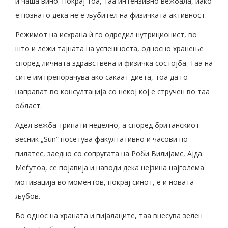
и чаша вино. Покрај тоа, таа интензивно вежбала, иако
е познато дека не е љубител на физичката активност.
Режимот на исхрана ѝ го одредил нутриционист, во
што и лежи тајната на успешноста, односно хранење
според личната здравствена и физичка состојба. Таа на
сите им препорачува ако сакаат диета, тоа да го
направат во консултација со некој кој е стручен во таа
област.
Адел вежба трипати неделно, а според британскиот
весник „Sun“ посетува факултативно и часови по
пилатес, заедно со сопругата на Роби Вилијамс, Ајда.
Меѓутоа, се појавија и наводи дека нејзина најголема
мотивација во моментов, покрај синот, е и новата
љубов.
Во однос на храната и пијалаците, таа внесува зелен