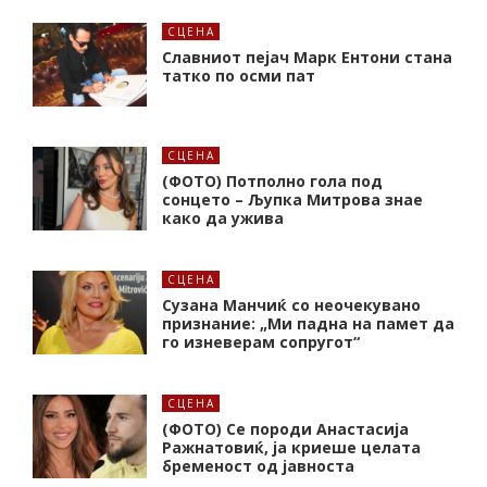
СЦЕНА
Славниот пејач Марк Ентони стана
татко по осми пат
СЦЕНА
(ФОТО) Потполно гола под
сонцето – Љупка Митрова знае
како да ужива
СЦЕНА
Сузана Манчиќ со неочекувано
признание: „Ми падна на памет да
го изневерам сопругот“
СЦЕНА
(ФОТО) Се породи Анастасија
Ражнатовиќ, ја криеше целата
бременост од јавноста