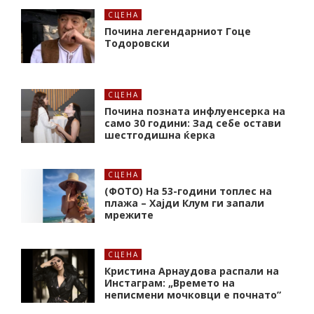
СЦЕНА
Почина легендарниот Гоце
Тодоровски
СЦЕНА
Почина позната инфлуенсерка на
само 30 години: Зад себе остави
шестгодишна ќерка
СЦЕНА
(ФОТО) На 53-години топлес на
плажа – Хајди Клум ги запали
мрежите
СЦЕНА
Кристина Арнаудова распали на
Инстаграм: „Времето на
неписмени мочковци е почнато”