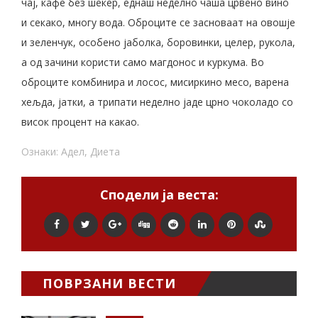
чај, кафе без шеќер, еднаш неделно чаша црвено вино
и секако, многу вода. Оброците се засноваат на овошје
и зеленчук, особено јаболка, боровинки, целер, рукола,
а од зачини користи само магдонос и куркума. Во
оброците комбинира и лосос, мисиркино месо, варена
хељда, јатки, а трипати неделно јаде црно чоколадо со
висок процент на какао.
Ознаки:
Адел
,
Диета
Сподели ја веста:
ПОВРЗАНИ ВЕСТИ