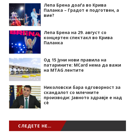
Лепа Брена доаѓа во Крива
Паланка – Градот е подготвен, а
вие?
Лепа Брена на 29. август со
концертен спектакл во Крива
Паланка
Од 15 јуни нови правила на
патарините: MCard нема да важи
на MTAG лентите
Николовски бара одговорност за
скандалот со млечните
производи: Јавното здравје е над
сѐ
СЛЕДЕТЕ НЕ…