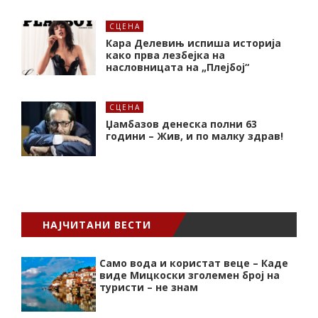
СЦЕНА
Кара Делевињ испиша историја
како прва лезбејка на
насловницата на „Плејбој“
СЦЕНА
Џамбазов денеска полни 63
години – Жив, и по малку здрав!
НАЈЧИТАНИ ВЕСТИ
Само вода и користат веце – Каде
виде Мицкоски зголемен број на
туристи – не знам