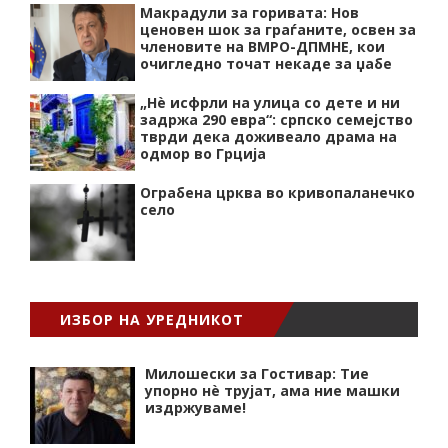
Макрадули за горивата: Нов
ценовен шок за граѓаните, освен за
членовите на ВМРО-ДПМНЕ, кои
очигледно точат некаде за џабе
„Нѐ исфрли на улица со дете и ни
задржа 290 евра“: српско семејство
тврди дека доживеало драма на
одмор во Грција
Ограбена црква во кривопаланечко
село
ИЗБОР НА УРЕДНИКОТ
Милошески за Гостивар: Тие
упорно нѐ трујат, ама ние машки
издржуваме!