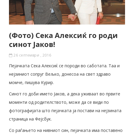
(Фото) Сека Алексиќ го роди
синот Јаков!
26 септември , 2016
Пејачката Сека Алексиќ се породи во саботата. Таа и
нејзиниот сопруг Вељко, донесоа на свет здраво
момче, пишува Курир.
Синот го доби името Јаков, а дека уживаат во првите
моменти од родителството, може да се види по
фотографијата што пејачката ја постави на нејзината
страница на Фејсбук.
Со раѓањето на нивниот син, пејачката има поставено