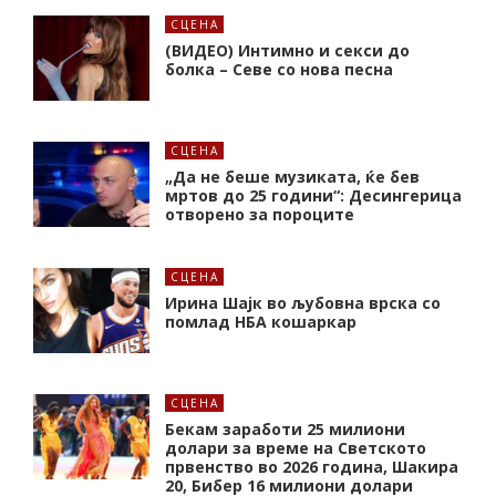
СЦЕНА
(ВИДЕО) Интимно и секси до
болка – Севе со нова песна
СЦЕНА
„Да не беше музиката, ќе бев
мртов до 25 години“: Десингерица
отворено за пороците
СЦЕНА
Ирина Шајк во љубовна врска со
помлад НБА кошаркар
СЦЕНА
Бекам заработи 25 милиони
долари за време на Светското
првенство во 2026 година, Шакира
20, Бибер 16 милиони долари