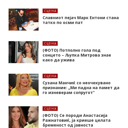
СЦЕНА
Славниот пејач Марк Ентони стана
татко по осми пат
СЦЕНА
(ФОТО) Потполно гола под
сонцето – Љупка Митрова знае
како да ужива
СЦЕНА
Сузана Манчиќ со неочекувано
признание: „Ми падна на памет да
го изневерам сопругот“
СЦЕНА
(ФОТО) Се породи Анастасија
Ражнатовиќ, ја криеше целата
бременост од јавноста