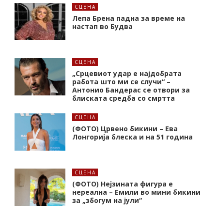
СЦЕНА
Лепа Брена падна за време на
настап во Будва
СЦЕНА
„Срцевиот удар е најдобрата
работа што ми се случи“ –
Антонио Бандерас се отвори за
блиската средба со смртта
СЦЕНА
(ФОТО) Црвено бикини – Ева
Лонгорија блеска и на 51 година
СЦЕНА
(ФОТО) Нејзината фигура е
нереална – Емили во мини бикини
за „збогум на јули“