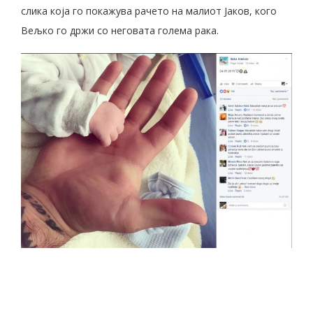
слика која го покажува рачето на малиот Јаков, кого
Вељко го држи со неговата голема рака.