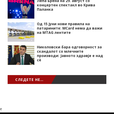
Лепа Брена на 29. август со
концертен спектакл во Крива
Паланка
Од 15 јуни нови правила на
патарините: MCard нема да важи
на MTAG лентите
Николовски бара одговорност за
скандалот со млечните
производи: Јавното здравје е над
сѐ
СЛЕДЕТЕ НЕ…
e