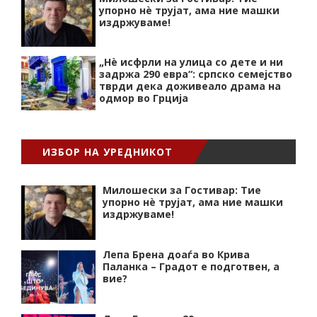
упорно нѐ трујат, ама ние машки
издржуваме!
„Нѐ исфрли на улица со дете и ни
задржа 290 евра“: српско семејство
тврди дека доживеало драма на
одмор во Грција
ИЗБОР НА УРЕДНИКОТ
Милошески за Гостивар: Тие
упорно нѐ трујат, ама ние машки
издржуваме!
Лепа Брена доаѓа во Крива
Паланка – Градот е подготвен, а
вие?