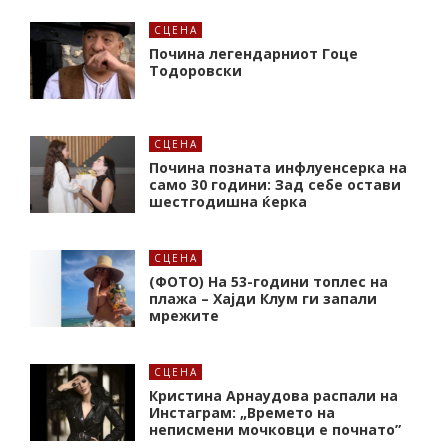
СЦЕНА
Почина легендарниот Гоце
Тодоровски
СЦЕНА
Почина позната инфлуенсерка на
само 30 години: Зад себе остави
шестгодишна ќерка
СЦЕНА
(ФОТО) На 53-години топлес на
плажа – Хајди Клум ги запали
мрежите
СЦЕНА
Кристина Арнаудова распали на
Инстаграм: „Времето на
неписмени мочковци е почнато”