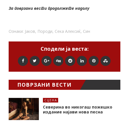
За поврзани вести продолжете надолу
Ознаки:
Јаков
,
Породи
,
Сека Алексиќ
,
Син
Сподели ја веста:
ПОВРЗАНИ ВЕСТИ
СЦЕНА
Северина во никогаш пожешко
издание најави нова песна