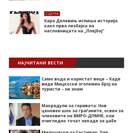
СЦЕНА
Кара Делевињ испиша историја
како прва лезбејка на
насловницата на „Плејбој“
НАЈЧИТАНИ ВЕСТИ
Само вода и користат веце – Каде
виде Мицкоски зголемен број на
туристи – не знам
Макрадули за горивата: Нов
ценовен шок за граѓаните, освен за
членовите на ВМРО-ДПМНЕ, кои
очигледно точат некаде за џабе
Милошески за Гостивар: Тие