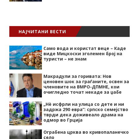
НАЈЧИТАНИ ВЕСТИ
Само вода и користат веце – Каде
виде Мицкоски зголемен број на
туристи – не знам
Макрадули за горивата: Нов
ценовен шок за граѓаните, освен за
членовите на ВМРО-ДПМНЕ, кои
очигледно точат некаде за џабе
„Нѐ исфрли на улица со дете и ни
задржа 290 евра“: српско семејство
тврди дека доживеало драма на
одмор во Грција
Ограбена црква во кривопаланечко
село