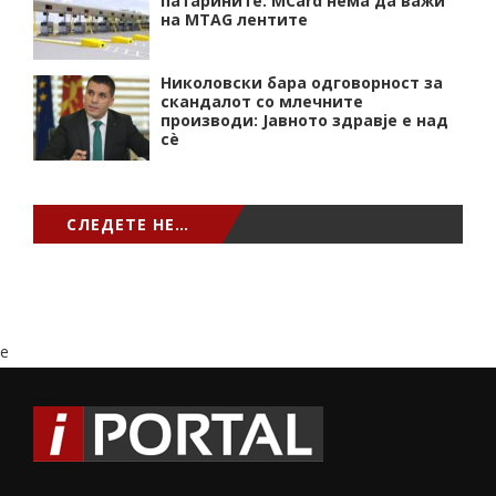
патарините: MCard нема да важи
на MTAG лентите
Николовски бара одговорност за
скандалот со млечните
производи: Јавното здравје е над
сѐ
СЛЕДЕТЕ НЕ…
e