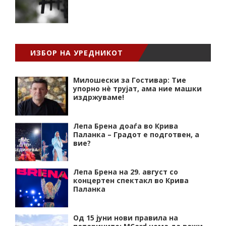
ИЗБОР НА УРЕДНИКОТ
Милошески за Гостивар: Тие
упорно нѐ трујат, ама ние машки
издржуваме!
Лепа Брена доаѓа во Крива
Паланка – Градот е подготвен, а
вие?
Лепа Брена на 29. август со
концертен спектакл во Крива
Паланка
Од 15 јуни нови правила на