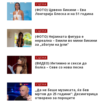
СЦЕНА
(ФОТО) Црвено бикини – Ева
Лонгорија блеска и на 51 година
СЦЕНА
(ФОТО) Нејзината фигура е
нереална – Емили во мини бикини
за „збогум на јули“
СЦЕНА
(ВИДЕО) Интимно и секси до
болка – Севе со нова песна
СЦЕНА
„Да не беше музиката, ќе бев
мртов до 25 години“: Десингерица
отворено за пороците