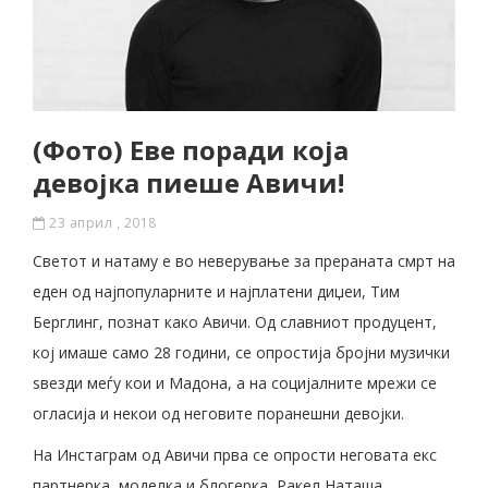
(Фото) Еве поради која
девојка пиеше Авичи!
23 април , 2018
Светот и натаму е во неверување за прераната смрт на
еден од најпопуларните и најплатени диџеи, Тим
Берглинг, познат како Авичи. Од славниот продуцент,
кој имаше само 28 години, се опростија бројни музички
ѕвезди меѓу кои и Мадона, а на социјалните мрежи се
огласија и некои од неговите поранешни девојки.
На Инстаграм од Авичи прва се опрости неговата екс
партнерка, моделка и блогерка, Ракел Наташа