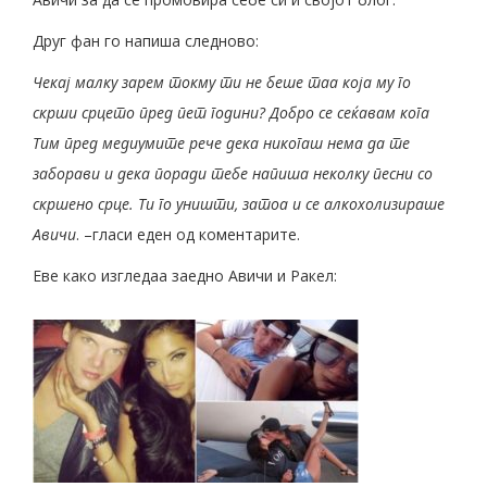
Друг фан го напиша следново:
Чекај малку зарем токму ти не беше таа која му го
скрши срцето пред пет години? Добро се сеќавам кога
Тим пред медиумите рече дека никогаш нема да те
заборави и дека поради тебе напиша неколку песни со
скршено срце. Ти го уништи, затоа и се алкохолизираше
Авичи
. –гласи еден од коментарите.
Eве како изгледаа заедно Авичи и Ракел: