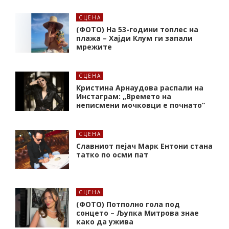
СЦЕНА
(ФОТО) На 53-години топлес на
плажа – Хајди Клум ги запали
мрежите
СЦЕНА
Кристина Арнаудова распали на
Инстаграм: „Времето на
неписмени мочковци е почнато”
СЦЕНА
Славниот пејач Марк Ентони стана
татко по осми пат
СЦЕНА
(ФОТО) Потполно гола под
сонцето – Љупка Митрова знае
како да ужива