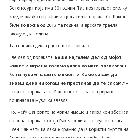
Бетенкоурт којa има 30 години. Таа поsтираше неколку
заеднички фотографии и трогателна порака. Со Ракел
биле во врска од 2013-та година, а врската траела
околу една година.
Таа напиша дека срцето и се скршило.
Еве дел од пораката:
Беше најголем дел од мојот
живот и играше голема улога во него, засекогаш
ќе ги чувам нашите моменти. Само сакам да
знаеш дека никогаш не престанав да те сакам.“
–
стои во пораката на Ракел посветена на прерано
починатата музичка ѕвезда.
Но, меѓу фановите на Авичи имаше и такви кои збеснаа
на оваа порака во која Ракел вели дека сеуше го сака.
Еден фан напиша дека е срамно да ја користи смртта на
Авичи за да се промовира себе си и својот блог.