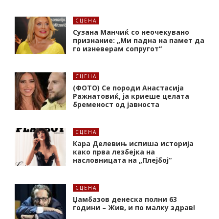
СЦЕНА
Сузана Манчиќ со неочекувано
признание: „Ми падна на памет да
го изневерам сопругот“
СЦЕНА
(ФОТО) Се породи Анастасија
Ражнатовиќ, ја криеше целата
бременост од јавноста
СЦЕНА
Кара Делевињ испиша историја
како прва лезбејка на
насловницата на „Плејбој“
СЦЕНА
Џамбазов денеска полни 63
години – Жив, и по малку здрав!