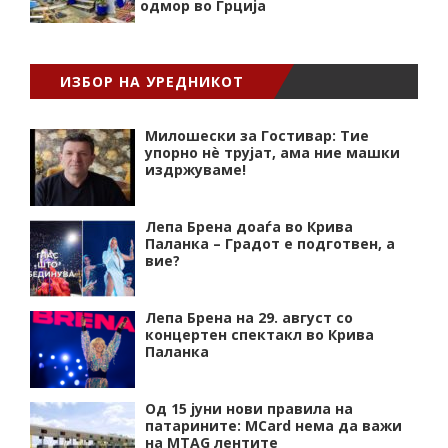
одмор во Грција
ИЗБОР НА УРЕДНИКОТ
Милошески за Гостивар: Тие
упорно нѐ трујат, ама ние машки
издржуваме!
Лепа Брена доаѓа во Крива
Паланка – Градот е подготвен, а
вие?
Лепа Брена на 29. август со
концертен спектакл во Крива
Паланка
Од 15 јуни нови правила на
патарините: MCard нема да важи
на MTAG лентите