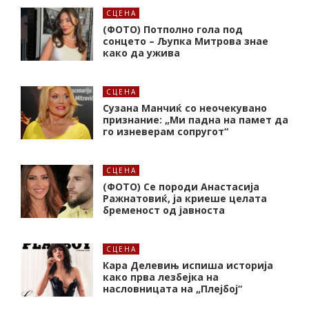
СЦЕНА
(ФОТО) Потполно гола под
сонцето – Љупка Митрова знае
како да ужива
СЦЕНА
Сузана Манчиќ со неочекувано
признание: „Ми падна на памет да
го изневерам сопругот“
СЦЕНА
(ФОТО) Се породи Анастасија
Ражнатовиќ, ја криеше целата
бременост од јавноста
СЦЕНА
Кара Делевињ испиша историја
како прва лезбејка на
насловницата на „Плејбој“