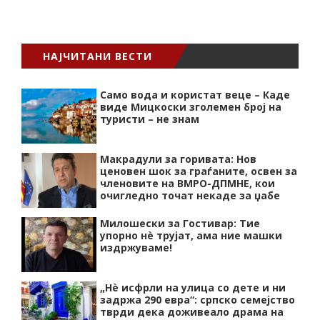
НАЈЧИТАНИ ВЕСТИ
Само вода и користат веце – Каде
виде Мицкоски зголемен број на
туристи – не знам
Макрадули за горивата: Нов
ценовен шок за граѓаните, освен за
членовите на ВМРО-ДПМНЕ, кои
очигледно точат некаде за џабе
Милошески за Гостивар: Тие
упорно нѐ трујат, ама ние машки
издржуваме!
„Нѐ исфрли на улица со дете и ни
задржа 290 евра“: српско семејство
тврди дека доживеало драма на