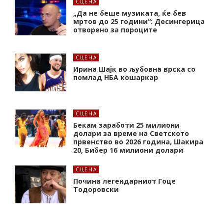
СЦЕНА
„Да не беше музиката, ќе бев
мртов до 25 години“: Десингерица
отворено за пороците
СЦЕНА
Ирина Шајк во љубовна врска со
помлад НБА кошаркар
СЦЕНА
Бекам заработи 25 милиони
долари за време на Светското
првенство во 2026 година, Шакира
20, Бибер 16 милиони долари
СЦЕНА
Почина легендарниот Гоце
Тодоровски