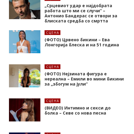
„Срцевиот удар е најдобрата
работа што ми се случи“ –
Антонио Бандерас се отвори за
блиската средба со смртта
СЦЕНА
(ФОТО) Црвено бикини – Ева
Лонгорија блеска и на 51 година
СЦЕНА
(ФОТО) Нејзината фигура е
нереална – Емили во мини бикини
за „збогум на јули“
СЦЕНА
(ВИДЕО) Интимно и секси до
болка – Севе со нова песна