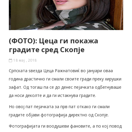
(ФОТО): Цеца ги покажа
градите сред Скопје
18 мај , 2018
Српската ѕвезда Цеца Ражнатовиќ во јануари оваа
година драстично ги смали своите гради преку хирушки
зафат. Од тогаш па се до денес пејачката одбегнуваше
да носи деколте и да ги истакнува градите.
Но овој пат пејачката за прв пат откако ги смали
градите објави фотографија директно од Скопје.
Фотографијата ги воодушеви фановите, а по кој повод