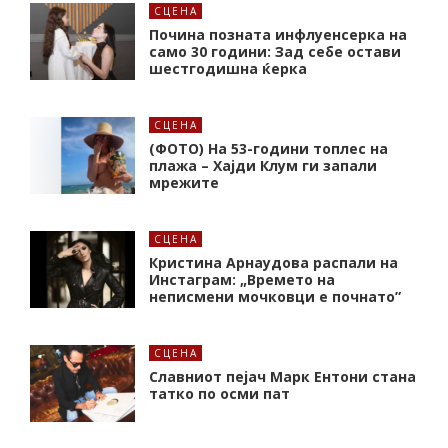
СЦЕНА
Почина позната инфлуенсерка на
само 30 години: Зад себе остави
шестгодишна ќерка
СЦЕНА
(ФОТО) На 53-години топлес на
плажа – Хајди Клум ги запали
мрежите
СЦЕНА
Кристина Арнаудова распали на
Инстаграм: „Времето на
неписмени мочковци е почнато”
СЦЕНА
Славниот пејач Марк Ентони стана
татко по осми пат