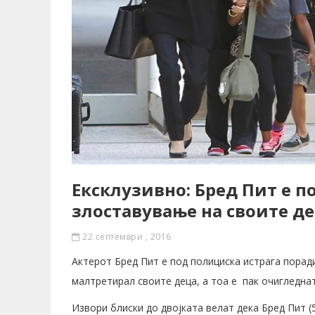
Ексклузивно: Бред Пит е п
злоставување на своите д
22 септември , 2016
Актерот Бред Пит е под полициска истрага порад
малтретирал своите деца, а тоа е пак очигледна
Извори блиски до двојката велат дека Бред Пит (