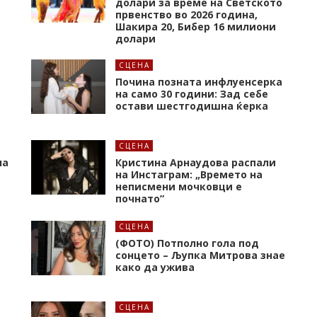
долари за време на Светското
првенство во 2026 година,
Шакира 20, Бибер 16 милиони
долари
СЦЕНА
Почина позната инфлуенсерка
на само 30 години: Зад себе
остави шестгодишна ќерка
СЦЕНА
на
Кристина Арнаудова распали
и
на Инстаграм: „Времето на
неписмени мочковци е
почнато”
СЦЕНА
(ФОТО) Потполно гола под
сонцето – Љупка Митрова знае
како да ужива
СЦЕНА