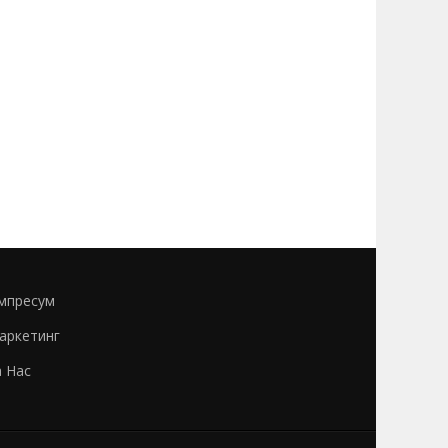
мпресум
аркетинг
а Нас