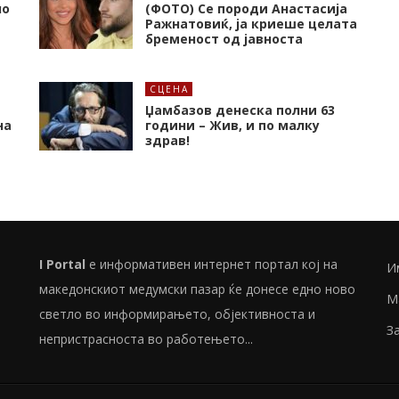
но
(ФОТО) Се породи Анастасија
Ражнатовиќ, ја криеше целата
бременост од јавноста
СЦЕНА
Џамбазов денеска полни 63
на
години – Жив, и по малку
здрав!
I Portal
е информативен интернет портал кој на
И
македонскиот медумски пазар ќе донесе едно ново
М
светло во информирањето, објективноста и
З
непристрасноста во работењето...