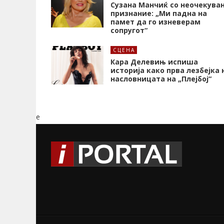
Сузана Манчиќ со неочекува
признание: „Ми падна на
памет да го изневерам
сопругот“
СЦЕНА
Кара Делевињ испиша
историја како прва лезбејка 
насловницата на „Плејбој“
e