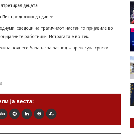
алтретирал децата.
а Пит продолжил да дивее.
едиуми, сведоци на трагичниот настан го пријавиле во
социјалните работници. Истрагата е во тек.
лина поднесе барање за развод. – пренесува српски
д
ли ја веста: