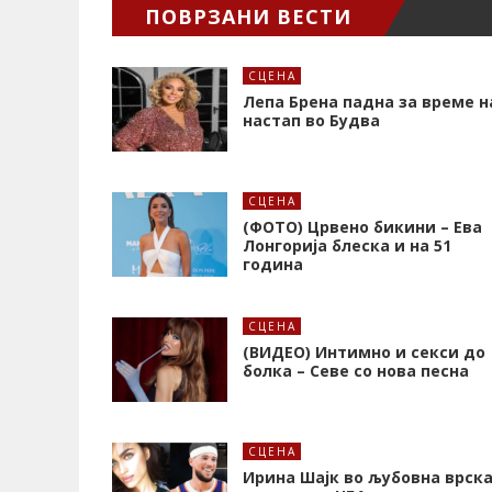
ПОВРЗАНИ ВЕСТИ
СЦЕНА
Лепа Брена падна за време н
настап во Будва
СЦЕНА
(ФОТО) Црвено бикини – Ева
Лонгорија блеска и на 51
година
СЦЕНА
(ВИДЕО) Интимно и секси до
болка – Севе со нова песна
СЦЕНА
Ирина Шајк во љубовна врск