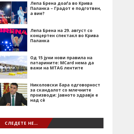
Лепа Брена доаѓа во Крива
Паланка – Градот е подготвен,
а вие?
Лепа Брена на 29. август со
концертен спектакл во Крива
Паланка
Од 15 јуни нови правила на
патарините: MCard нема да
важи на MTAG лентите
Николовски бара одговорност
за скандалот со млечните
производи: Јавното здравје е
над сѐ
СЛЕДЕТЕ НЕ…