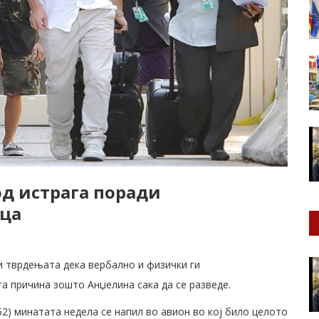
од истрага поради
еца
и тврдењата дека вербално и физички ги
та причина зошто Анџелина сака да се разведе.
52) минатата недела се напил во авион во кој било целото