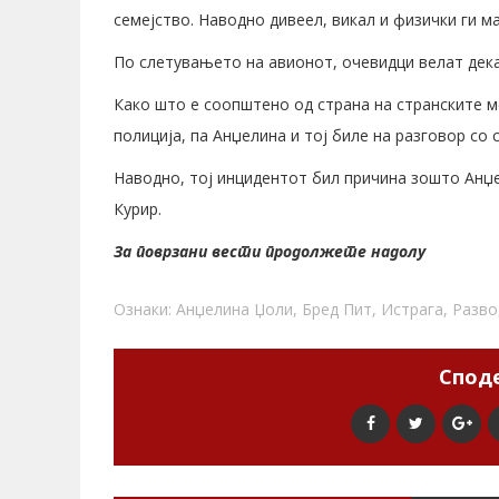
семејство. Наводно дивеел, викал и физички ги м
По слетувањето на авионот, очевидци велат дек
Како што е соопштено од страна на странските м
полиција, па Анџелина и тој биле на разговор со 
Наводно, тој инцидентот бил причина зошто Анџе
Курир.
За поврзани вести продолжете надолу
Ознаки:
Анџелина Џоли
,
Бред Пит
,
Истрага
,
Разво
Споде