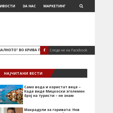
ИВОСТИ
ЗА НАС
МАРКЕТИНГ
Следи не на Facebook
ЈАЛНОТО“ ВО КРИВА ПАЛАНКА
ПОЖАР ВО СТАН
ЛОКАЛНО
НАЈЧИТАНИ ВЕСТИ
Само вода и користат веце –
Каде виде Мицкоски зголемен
број на туристи – не знам
Макрадули за горивата: Нов