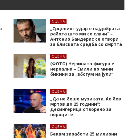
СЦЕНА
а
„Срцевиот удар е најдобрата
работа што ми се случи“ –
Антонио Бандерас се отвори
за блиската средба со смртта
СЦЕНА
(ФОТО) Нејзината фигура е
нереална – Емили во мини
бикини за „збогум на јули“
СЦЕНА
„Да не беше музиката, ќе бев
мртов до 25 години“:
Десингерица отворено за
пороците
СЦЕНА
а
Бекам заработи 25 милиони