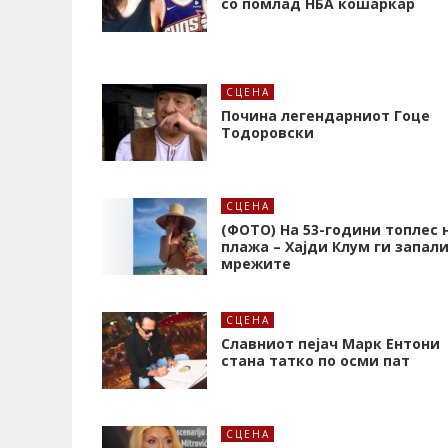
со помлад НБА кошаркар
СЦЕНА
Почина легендарниот Гоце
Тодоровски
СЦЕНА
(ФОТО) На 53-години топлес 
плажа – Хајди Клум ги запал
мрежите
СЦЕНА
Славниот пејач Марк Ентони
стана татко по осми пат
СЦЕНА