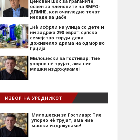
ценовен шок за граѓаните,
освен за членовите на ВМРО-
ДПМНЕ, кои очигледно точат
некаде за џабе
„Нѐ исфрли на улица со дете и
ни задржа 290 евра“: српско
семејство тврди дека
доживеало драма на одмор во
Грција
Милошески за Гостивар: Тие
упорно нѐ трујат, ама ние
машки издржуваме!
ИЗБОР НА УРЕДНИКОТ
Милошески за Гостивар: Тие
упорно нѐ трујат, ама ние
машки издржуваме!