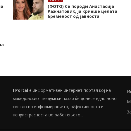
но
(ФОТО) Се породи Анастасија
Ражнатовиќ, ја криеше целата
бременост од јавноста
на
I Portal
е информативен интернет портал кој на
И
македонскиот медумски пазар ќе донесе едно ново
М
светло во информирањето, објективноста и
З
непристрасноста во работењето...