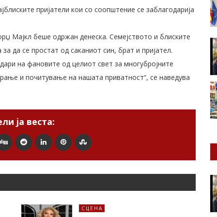
ајблиските пријатели кои со соопштение се заблагодарија
орџ Мајкл беше одржан денеска. Семејството и блиските
за да се простат од саканиот син, брат и пријател.
одари на фановите од целиот свет за многубројните
ирање и почитување на нашата приватност“, се наведува
ли ја веста:
СЦЕНА