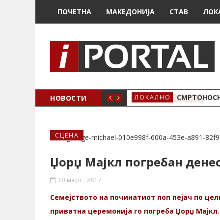
ПОЧЕТНА
МАКЕДОНИЈА
СТАВ
ЛОК
ОЖЕНО
НОВОСТИ
СМРТОНОСН
ЛОКАЛНО
СЦЕНА
Џорџ Мајкл погребан денес
30 март , 2017
Семејството на починатиот поп пејач по це
приватна церемонија го погреба Џорџ Мајкл.