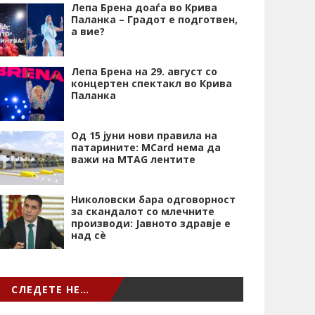
Лепа Брена доаѓа во Крива
Паланка – Градот е подготвен,
а вие?
Лепа Брена на 29. август со
концертен спектакл во Крива
Паланка
Од 15 јуни нови правила на
патарините: MCard нема да
важи на MTAG лентите
Николовски бара одговорност
за скандалот со млечните
производи: Јавното здравје е
над сѐ
СЛЕДЕТЕ НЕ…