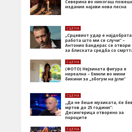
Северина во никогаш пожеш
издание најави нова песна
СЦЕНА
„Срцевиот удар е најдобрата
работа што ми се случи“ –
Антонио Бандерас се отвори
за блиската средба со смртт
СЦЕНА
(ФОТО) Нејзината фигура е
нереална – Емили во мини
бикини за „збогум на јули“
СЦЕНА
„Да не беше музиката, ќе бе
мртов до 25 години“:
Десингерица отворено за
пороците
СЦЕНА