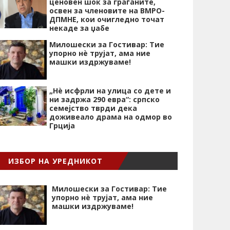
ценовен шок за граѓаните,
освен за членовите на ВМРО-
ДПМНЕ, кои очигледно точат
некаде за џабе
Милошески за Гостивар: Тие
упорно нѐ трујат, ама ние
машки издржуваме!
„Нѐ исфрли на улица со дете и
ни задржа 290 евра“: српско
семејство тврди дека
доживеало драма на одмор во
Грција
ИЗБОР НА УРЕДНИКОТ
Милошески за Гостивар: Тие
упорно нѐ трујат, ама ние
машки издржуваме!