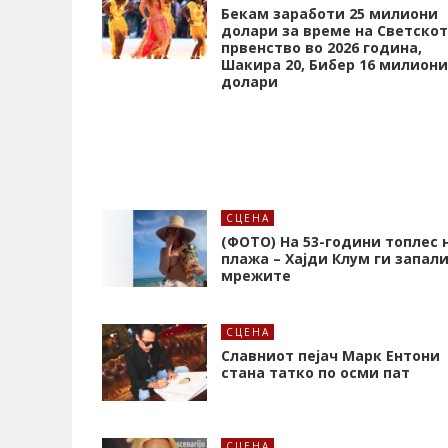
Бекам заработи 25 милиони
долари за време на Светско
првенство во 2026 година,
Шакира 20, Бибер 16 милиони
долари
СЦЕНА
(ФОТО) На 53-години топлес 
плажа – Хајди Клум ги запал
мрежите
СЦЕНА
Славниот пејач Марк Ентони
стана татко по осми пат
СЦЕНА