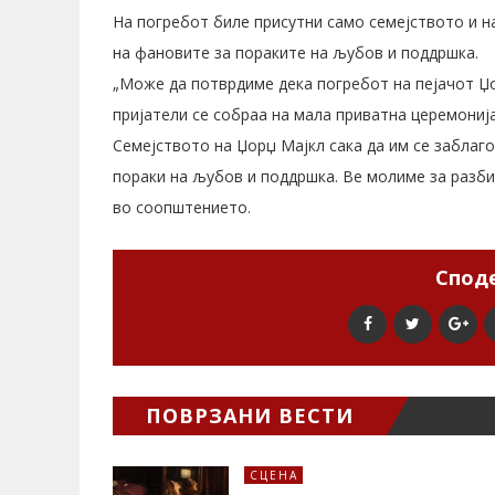
На погребот биле присутни само семејството и н
на фановите за пораките на љубов и поддршка.
„Може да потврдиме дека погребот на пејачот Џ
пријатели се собраа на мала приватна церемонија 
Семејството на Џорџ Мајкл сака да им се заблаг
пораки на љубов и поддршка. Ве молиме за разб
во соопштението.
Споде
ПОВРЗАНИ ВЕСТИ
СЦЕНА