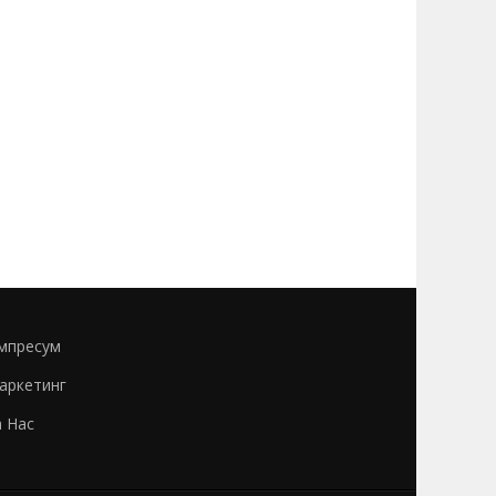
мпресум
аркетинг
а Нас