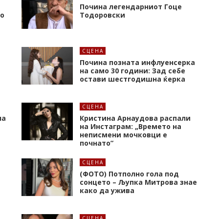
Почина легендарниот Гоце
то
Тодоровски
СЦЕНА
Почина позната инфлуенсерка
на само 30 години: Зад себе
остави шестгодишна ќерка
СЦЕНА
на
Кристина Арнаудова распали
и
на Инстаграм: „Времето на
неписмени мочковци е
почнато”
СЦЕНА
(ФОТО) Потполно гола под
сонцето – Љупка Митрова знае
како да ужива
СЦЕНА