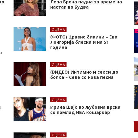
ко
Лепа Брена падна за време на
настап во Будва
СЦЕНА
(ФОТО) Црвено бикини – Ева
Лонгорија блеска и на 51
година
а
СЦЕНА
(ВИДЕО) Интимно и секси до
болка – Севе со нова песна
СЦЕНА
в
Ирина Шајк во љубовна врска
со помлад НБА кошаркар
СЦЕНА