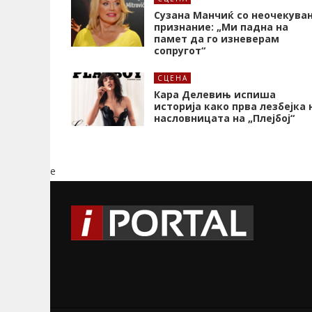
Сузана Манчиќ со неочекува
признание: „Ми падна на
памет да го изневерам
сопругот“
СЦЕНА
Кара Делевињ испиша
историја како прва лезбејка 
насловницата на „Плејбој“
e