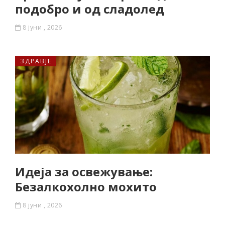
подобро и од сладолед
8 јуни , 2026
ЗДРАВЈЕ
Идеја за освежување:
Безалкохолно мохито
8 јуни , 2026