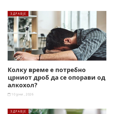
ЗДРАВЈЕ
Колку време е потребно
црниот дроб да се опорави од
алкохол?
10 јуни , 2026
ЗДРАВЈЕ