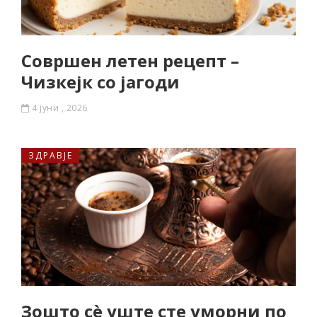
Совршен летен рецепт –
Чизкејк со јагоди
4 јуни , 2026
ЗДРАВЈЕ
Зошто сè уште сте уморни по