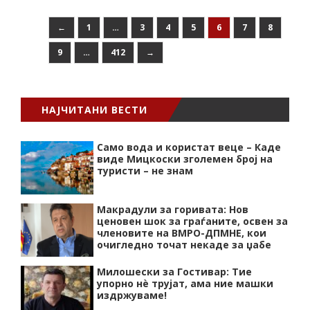
←
1
…
3
4
5
6
7
8
9
…
412
→
НАЈЧИТАНИ ВЕСТИ
Само вода и користат веце – Каде
виде Мицкоски зголемен број на
туристи – не знам
Макрадули за горивата: Нов
ценовен шок за граѓаните, освен за
членовите на ВМРО-ДПМНЕ, кои
очигледно точат некаде за џабе
Милошески за Гостивар: Тие
упорно нѐ трујат, ама ние машки
издржуваме!