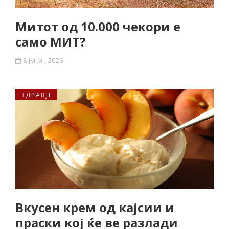
Митот од 10.000 чекори е
само МИТ?
8 јуни , 2026
ЗДРАВЈЕ
Вкусен крем од кајсии и
праски кој ќе ве разлади