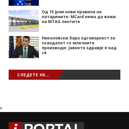
Од 15 јуни нови правила на
патарините: MCard нема да важи
на MTAG лентите
Николовски бара одговорност за
скандалот со млечните
производи: Јавното здравје е над
сѐ
СЛЕДЕТЕ НЕ…
e