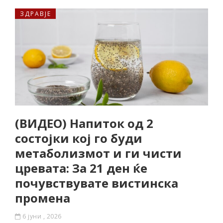
ЗДРАВЈЕ
(ВИДЕО) Напиток од 2
состојки кој го буди
метаболизмот и ги чисти
цревата: За 21 ден ќе
почувствувате вистинска
промена
6 јуни , 2026