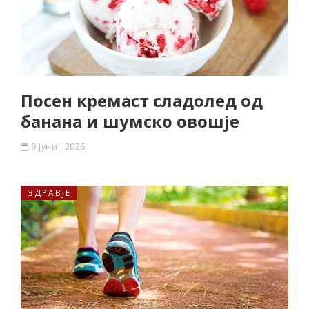
Посен кремаст сладолед од
банана и шумско овошје
9 јуни , 2026
ЗДРАВЈЕ