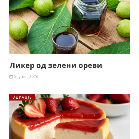
Ликер од зелени ореви
5 јуни , 2026
ЗДРАВЈЕ