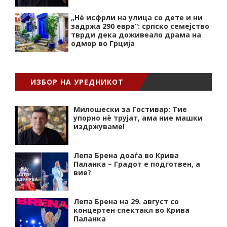
„Нѐ исфрли на улица со дете и ни
задржа 290 евра“: српско семејство
тврди дека доживеало драма на
одмор во Грција
ИЗБОР НА УРЕДНИКОТ
Милошески за Гостивар: Тие
упорно нѐ трујат, ама ние машки
издржуваме!
Лепа Брена доаѓа во Крива
Паланка – Градот е подготвен, а
вие?
Лепа Брена на 29. август со
концертен спектакл во Крива
Паланка