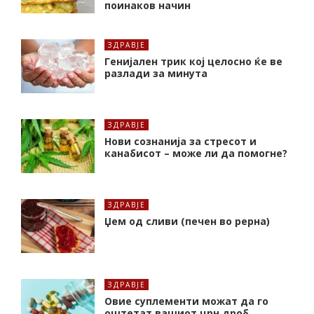
поинаков начин
ЗДРАВЈЕ
Генијален трик кој целосно ќе ве
разлади за минута
ЗДРАВЈЕ
Нови сознанија за стресот и
канабисот – може ли да помогне?
ЗДРАВЈЕ
Џем од сливи (печен во рерна)
ЗДРАВЈЕ
Oвие суплементи можат да го
оштетат вашиот црн дроб