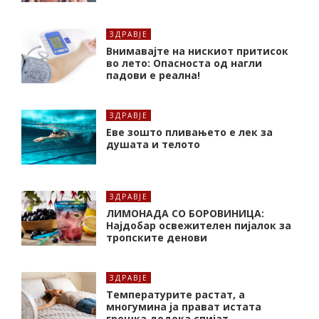
ЗДРАВЈЕ
Внимавајте на нискиот притисок
во лето: Опасноста од нагли
падови е реална!
ЗДРАВЈЕ
Еве зошто пливањето е лек за
душата и телото
ЗДРАВЈЕ
ЛИМОНАДА СО БОРОВИНИЦА:
Најдобар освежителен пијалок за
тропските денови
ЗДРАВЈЕ
Температурите растат, а
многумина ја прават истата
грешка додека спијат