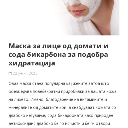
Mаска за лице од домати и
сода бикарбона за подобра
хидратација
22 јуни , 2026
Оваа маска стана популарна кај жените затоа што
обезбедува повеќекратни придобивки за вашата кожа
на лицето. Имено, благодарение на витамините и
минералите од доматите кои ја снабдуваат кожата со
длабоко негување, сода бикарбоната како природен
антиоксиданс длабоко ќе го исчисти и ќе ги отвори