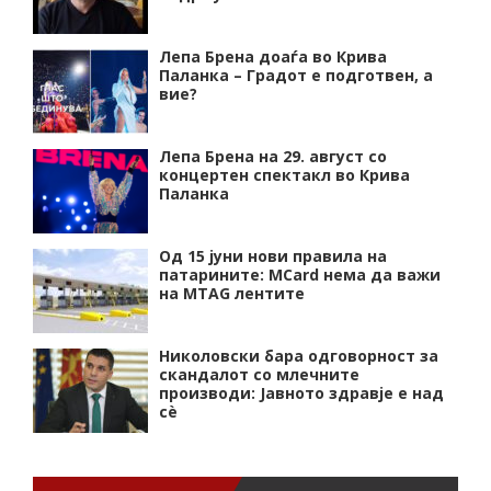
Лепа Брена доаѓа во Крива
Паланка – Градот е подготвен, а
вие?
Лепа Брена на 29. август со
концертен спектакл во Крива
Паланка
Од 15 јуни нови правила на
патарините: MCard нема да важи
на MTAG лентите
Николовски бара одговорност за
скандалот со млечните
производи: Јавното здравје е над
сѐ