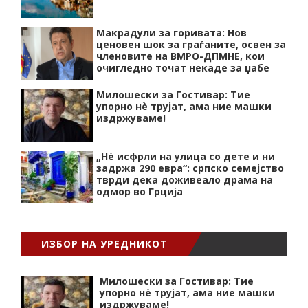
Макрадули за горивата: Нов
ценовен шок за граѓаните, освен за
членовите на ВМРО-ДПМНЕ, кои
очигледно точат некаде за џабе
Милошески за Гостивар: Тие
упорно нѐ трујат, ама ние машки
издржуваме!
„Нѐ исфрли на улица со дете и ни
задржа 290 евра“: српско семејство
тврди дека доживеало драма на
одмор во Грција
ИЗБОР НА УРЕДНИКОТ
Милошески за Гостивар: Тие
упорно нѐ трујат, ама ние машки
издржуваме!