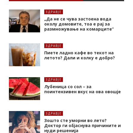
ЗДРАВЈЕ
„Да не се чува застоена вода
околу домовите, тоа е рај за
размножување на комарците“
ЗДРАВЈЕ
Пиете ладно кафе во текот на
летото? Дали и колку е добро?
ЗДРАВЈЕ
Лубеница со сол – за
поинтензивен вкус на ова овошје
ЗДРАВЈЕ
Зошто сте уморни во лето?
Доктор ги објаснува причините и
нуди решенија