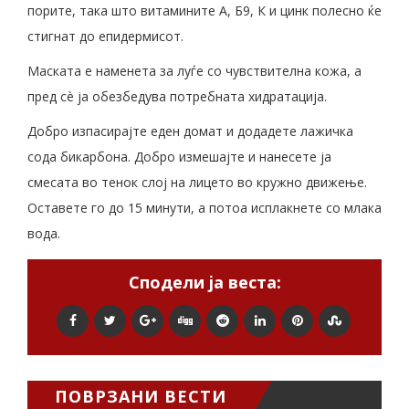
порите, така што витамините А, Б9, К и цинк полесно ќе
стигнат до епидермисот.
Маската е наменета за луѓе со чувствителна кожа, а
пред сè ја обезбедува потребната хидратација.
Добро изпасирајте еден домат и додадете лажичка
сода бикарбона. Добро измешајте и нанесете ја
смесата во тенок слој на лицето во кружно движење.
Оставете го до 15 минути, а потоа исплакнете со млака
вода.
Сподели ја веста:
ПОВРЗАНИ ВЕСТИ