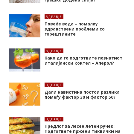
ЗДРАВЈЕ
Повеќе вода – помалку
здравствени проблеми со
горештините
ЗДРАВЈЕ
Како да го подготвите познатиот
италијански коктел – Аперол?
ЗДРАВЈЕ
Дали навистина постои разлика
помеѓу фактор 30 и фактор 50?
ЗДРАВЈЕ
Предлог за лесен летен ручек:
Подгответе пржени тиквички на