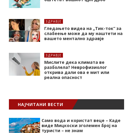
ЗДРАВЈЕ
Гледањето видеа на „Тик-ток“ за
слабеење може да му наштети на
вашето ментално здравје
ЗДРАВЈЕ
Мислите дека климата ве
разболела? Неврофизиолог
открива дали ова е мит или
реална опасност
НАЈЧИТАНИ ВЕСТИ
Само вода и користат веце – Каде
виде Мицкоски зголемен број на
туристи – не знам