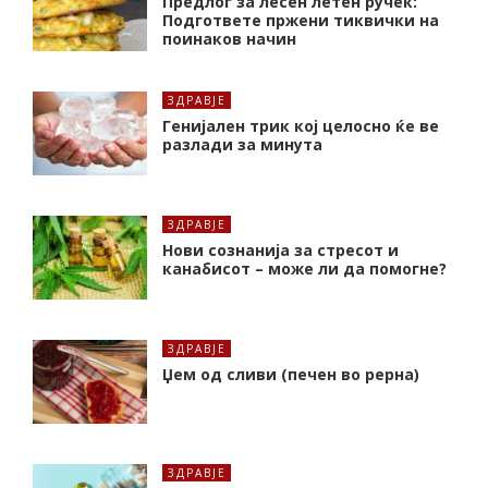
Предлог за лесен летен ручек:
Подгответе пржени тиквички на
поинаков начин
ЗДРАВЈЕ
Генијален трик кој целосно ќе ве
разлади за минута
ЗДРАВЈЕ
Нови сознанија за стресот и
канабисот – може ли да помогне?
ЗДРАВЈЕ
Џем од сливи (печен во рерна)
ЗДРАВЈЕ