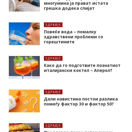
многумина ја прават истата
грешка додека спијат
ЗДРАВЈЕ
Повеќе вода – помалку
здравствени проблеми со
горештините
ЗДРАВЈЕ
Како да го подготвите познатиот
италијански коктел – Аперол?
ЗДРАВЈЕ
Дали навистина постои разлика
помеѓу фактор 30 и фактор 50?
ЗДРАВЈЕ