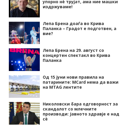
упорно нѐ трујат, ама ние машки
издржуваме!
Лепа Брена доаѓа во Крива
Паланка – Градот е подготвен, а
вие?
Лепа Брена на 29. август со
концертен спектакл во Крива
Паланка
Од 15 јуни нови правила на
патарините: MCard нема да важи
на MTAG лентите
Николовски бара одговорност за
скандалот со млечните
производи: Јавното здравје е над
сѐ