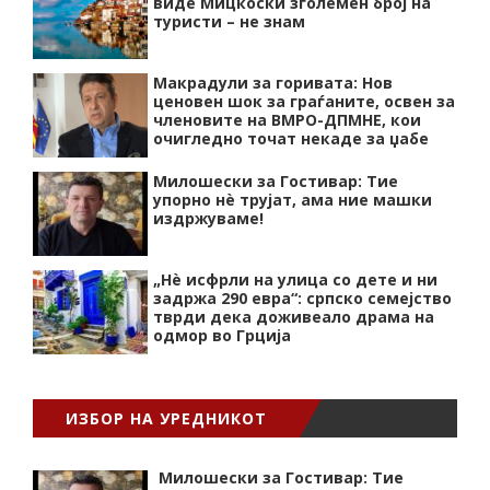
виде Мицкоски зголемен број на
туристи – не знам
Макрадули за горивата: Нов
ценовен шок за граѓаните, освен за
членовите на ВМРО-ДПМНЕ, кои
очигледно точат некаде за џабе
Милошески за Гостивар: Тие
упорно нѐ трујат, ама ние машки
издржуваме!
„Нѐ исфрли на улица со дете и ни
задржа 290 евра“: српско семејство
тврди дека доживеало драма на
одмор во Грција
ИЗБОР НА УРЕДНИКОТ
Милошески за Гостивар: Тие