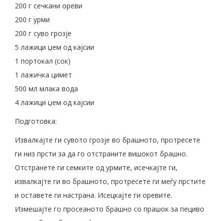
200 г сечкани ореви
200 г урми
200 г суво грозје
5 лажици џем од кајсии
1 портокал (сок)
1 лажичка цимет
500 мл млака вода
4 лажици џем од кајсии
Подготовка:
Извалкајте ги сувото грозје во брашното, протресете
ги низ прсти за да го отстраните вишокот брашно.
Отстранете ги семките од урмите, исечкајте ги,
извалкајте ги во брашното, протресете ги меѓу прстите
и оставете ги настрана. Исецкајте ги оревите.
Измешајте го просеаното брашно со прашок за пециво