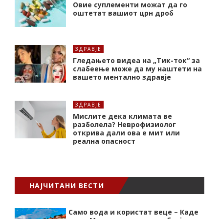
Oвие суплементи можат да го
оштетат вашиот црн дроб
ЗДРАВЈЕ
Гледањето видеа на „Тик-ток“ за
слабеење може да му наштети на
вашето ментално здравје
ЗДРАВЈЕ
Мислите дека климата ве
разболела? Неврофизиолог
открива дали ова е мит или
реална опасност
НАЈЧИТАНИ ВЕСТИ
Само вода и користат веце – Каде