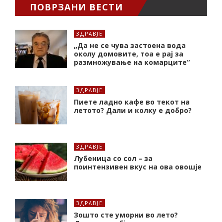
ПОВРЗАНИ ВЕСТИ
ЗДРАВЈЕ
„Да не се чува застоена вода
околу домовите, тоа е рај за
размножување на комарците“
ЗДРАВЈЕ
Пиете ладно кафе во текот на
летото? Дали и колку е добро?
ЗДРАВЈЕ
Лубеница со сол – за
поинтензивен вкус на ова овошје
ЗДРАВЈЕ
Зошто сте уморни во лето?