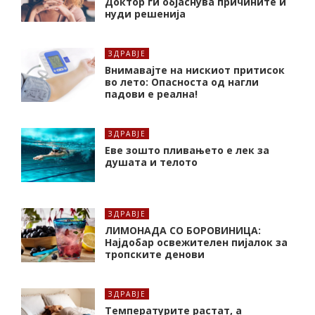
Доктор ги објаснува причините и
нуди решенија
ЗДРАВЈЕ
Внимавајте на нискиот притисок
во лето: Опасноста од нагли
падови е реална!
ЗДРАВЈЕ
Еве зошто пливањето е лек за
душата и телото
ЗДРАВЈЕ
ЛИМОНАДА СО БОРОВИНИЦА:
Најдобар освежителен пијалок за
тропските денови
ЗДРАВЈЕ
Температурите растат, а