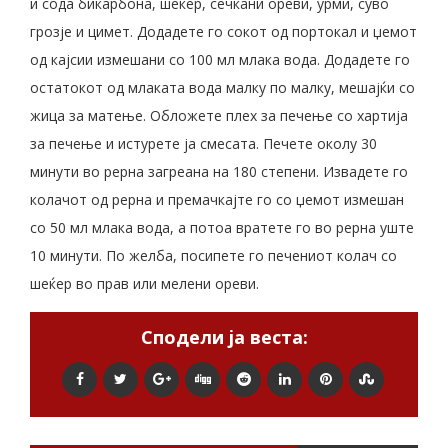
и сода бикарбона, шеќер, сечкани ореви, урми, суво
грозје и цимет. Додадете го сокот од портокал и џемот
од кајсии измешани со 100 мл млака вода. Додадете го
остатокот од млаката вода малку по малку, мешајќи со
жица за матење. Обложете плех за печење со хартија
за печење и истурете ја смесата. Печете околу 30
минути во рерна загреана на 180 степени. Извадете го
колачот од рерна и премачкајте го со џемот измешан
со 50 мл млака вода, а потоа вратете го во рерна уште
10 минути. По желба, посипете го печениот колач со
шеќер во прав или мелени ореви.
Сподели ја веста: