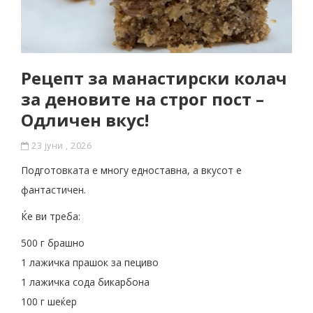
Рецепт за манастирски колач
за деновите на строг пост –
Одличен вкус!
23 јуни , 2026
Подготовката е многу едноставна, а вкусот е
фантастичен.
Ќе ви треба:
500 г брашно
1 лажичка прашок за пециво
1 лажичка сода бикарбона
100 г шеќер