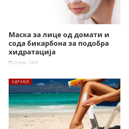
Mаска за лице од домати и
сода бикарбона за подобра
хидратација
22 јуни , 2026
ЗДРАВЈЕ