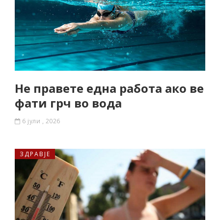
Не правете една работа ако ве
фати грч во вода
6 јули , 2026
ЗДРАВЈЕ