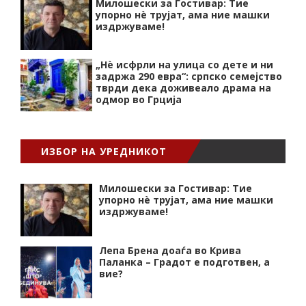
Милошески за Гостивар: Тие
упорно нѐ трујат, ама ние машки
издржуваме!
„Нѐ исфрли на улица со дете и ни
задржа 290 евра“: српско семејство
тврди дека доживеало драма на
одмор во Грција
ИЗБОР НА УРЕДНИКОТ
Милошески за Гостивар: Тие
упорно нѐ трујат, ама ние машки
издржуваме!
Лепа Брена доаѓа во Крива
Паланка – Градот е подготвен, а
вие?