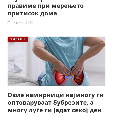
правиме при мерењето
притисок дома
19 јуни , 2026
ЗДРАВЈЕ
Овие намирници најмногу ги
оптоваруваат бубрезите, а
многу луѓе ги јадат секој ден