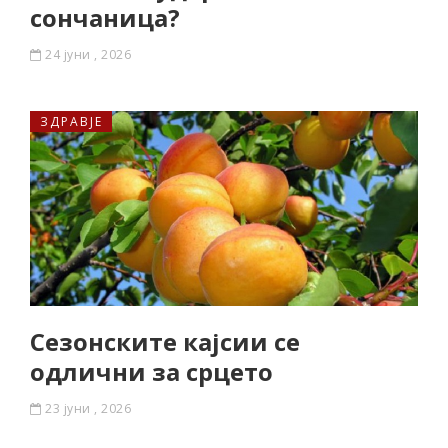
сончаница?
24 јуни , 2026
ЗДРАВЈЕ
Сезонските кајсии се
одлични за срцето
23 јуни , 2026