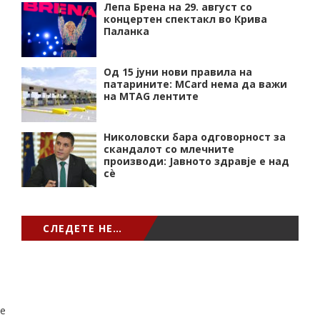
Лепа Брена на 29. август со
концертен спектакл во Крива
Паланка
Од 15 јуни нови правила на
патарините: MCard нема да важи
на MTAG лентите
Николовски бара одговорност за
скандалот со млечните
производи: Јавното здравје е над
сѐ
СЛЕДЕТЕ НЕ…
e