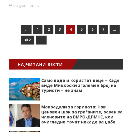
18 јуни , 2026
←
1
2
3
4
5
6
7
…
412
→
НАЈЧИТАНИ ВЕСТИ
Само вода и користат веце – Каде
виде Мицкоски зголемен број на
туристи – не знам
Макрадули за горивата: Нов
ценовен шок за граѓаните, освен за
членовите на ВМРО-ДПМНЕ, кои
очигледно точат некаде за џабе