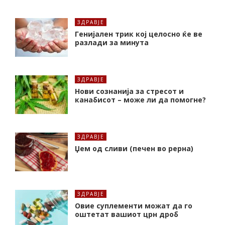
ЗДРАВЈЕ
Генијален трик кој целосно ќе ве
разлади за минута
ЗДРАВЈЕ
Нови сознанија за стресот и
канабисот – може ли да помогне?
ЗДРАВЈЕ
Џем од сливи (печен во рерна)
ЗДРАВЈЕ
Oвие суплементи можат да го
оштетат вашиот црн дроб