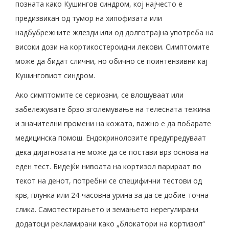
позната како Кушингов синдром, кој најчесто е
предизвикан од тумор на хипофизата или
надбубрежните жлезди или од долготрајна употреба на
високи дози на кортикостероидни лекови. Симптомите
може да бидат слични, но обично се поинтензивни кај
Кушинговиот синдром.
Ако симптомите се сериозни, се влошуваат или
забележувате брзо зголемување на телесната тежина
и значителни промени на кожата, важно е да побарате
медицинска помош. Ендокринолозите предупредуваат
дека дијагнозата не може да се постави врз основа на
еден тест. Бидејќи нивоата на кортизол варираат во
текот на денот, потребни се специфични тестови од
крв, плунка или 24-часовна урина за да се добие точна
слика. Самотестирањето и земањето нерегулирани
додатоци рекламирани како „блокатори на кортизол“