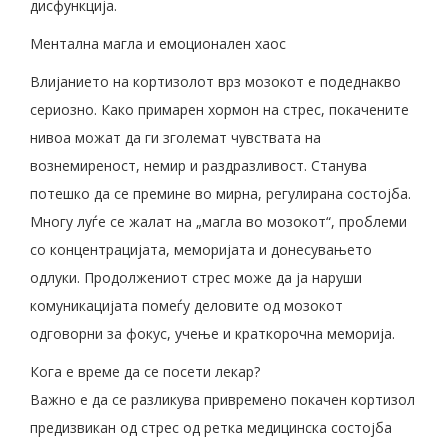
дисфункција.
Ментална магла и емоционален хаос
Влијанието на кортизолот врз мозокот е подеднакво
сериозно. Како примарен хормон на стрес, покачените
нивоа можат да ги зголемат чувствата на
вознемиреност, немир и раздразливост. Станува
потешко да се премине во мирна, регулирана состојба.
Многу луѓе се жалат на „магла во мозокот“, проблеми
со концентрацијата, меморијата и донесувањето
одлуки. Продолжениот стрес може да ја наруши
комуникацијата помеѓу деловите од мозокот
одговорни за фокус, учење и краткорочна меморија.
Кога е време да се посети лекар?
Важно е да се разликува привремено покачен кортизол
предизвикан од стрес од ретка медицинска состојба