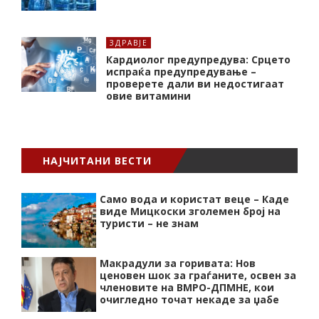
ЗДРАВЈЕ
Кардиолог предупредува: Срцето
испраќа предупредување –
проверете дали ви недостигаат
овие витамини
НАЈЧИТАНИ ВЕСТИ
Само вода и користат веце – Каде
виде Мицкоски зголемен број на
туристи – не знам
Макрадули за горивата: Нов
ценовен шок за граѓаните, освен за
членовите на ВМРО-ДПМНЕ, кои
очигледно точат некаде за џабе