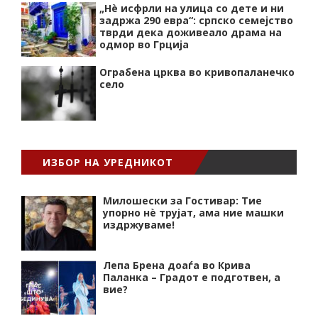
„Нѐ исфрли на улица со дете и ни
задржа 290 евра“: српско семејство
тврди дека доживеало драма на
одмор во Грција
Ограбена црква во кривопаланечко
село
ИЗБОР НА УРЕДНИКОТ
Милошески за Гостивар: Тие
упорно нѐ трујат, ама ние машки
издржуваме!
Лепа Брена доаѓа во Крива
Паланка – Градот е подготвен, а
вие?