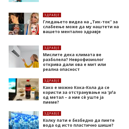
ЗДРАВЈЕ
Гледањето видеа на „Тик-ток“ за
слабеење може да му наштети на
вашето ментално здравје
ЗДРАВЈЕ
Мислите дека климата ве
разболела? Неврофизиолог
открива дали ова е мит или
реална опасност
ЗДРАВЈЕ
Како е можно Кока-Кола да се
користи за отстранување на ‘рѓа
од метал – а ние сè уште ја
пиеме?
ЗДРАВЈЕ
Колку пати е безбедно да пиете
вода од исто пластично шише?