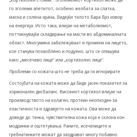
го зголеми апетитот, особено желбата за слатка,
масна и солена храна, бидејќи телото бара брз извор
на енергија. Исто така, влијае на метаболизмот,
поттикнувајќи складирање на масти во абдоминалната
област. Многумина забележуваат и промени на лицето,
кое станува позаоблено и подуено, што се опишува
како „месечево лице“ или „кортизолно лице“.
Проблеми со кожата што не треба да ги игнорирате
Состојбата на кожата може да биде јасен показател за
хормонален дисбаланс. Високиот кортизол влијае на
производството на колаген, протеин неопходен за
еластичноста и здравјето на кожата. Ова може да
доведе до тенка, чувствителна кожа која е склона кон
модринки и оштетувања. Раните, исечениците и
гребнатинките можат да заздрават многу побавно.