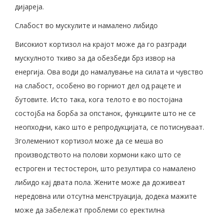
дијареја.
Слабост во мускулите и намалено либидо
Високиот кортизол на крајот може да го разгради
мускулното ткиво за да обезбеди брз извор на
енергија. Ова води до намалување на силата и чувство
на слабост, особено во горниот дел од рацете и
бутовите. Исто така, кога телото е во постојана
состојба на борба за опстанок, функциите што не се
неопходни, како што е репродукцијата, се потиснуваат.
Зголемениот кортизол може да се меша во
производството на полови хормони како што се
естроген и тестостерон, што резултира со намалено
либидо кај двата пола. Жените може да доживеат
нередовна или отсутна менструација, додека мажите
може да забележат проблеми со еректилна