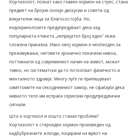
Кортизолот, познат како главен хормон на стрес, стана
предмет на бројни онлајн дискусии и совети од
влијателни лица за благосостојба. Но,
ендокринолозите предупредуваат дека зад
популарната етикета „непријател број еден“ лежи
сложена приказна. Иако овој хормон е неопходен за
преживување, неговите хронично покачени нивоа,
поттикнати од современиот начин на живот, можат
тивко, но систематски да го поткопаат физичкото и
менталното здравје. Многу луѓе ги припишуваат
симптомите на секојдневниот замор, не сфаќајќи дека
нивното тело им испраќа сериозни предупредувачки
сигнали.
Што е кортизол и зошто станал проблем?
Кортизолот е стероиден хормон произведен од
надбубрежните жлезди, лоцирани на врвот на