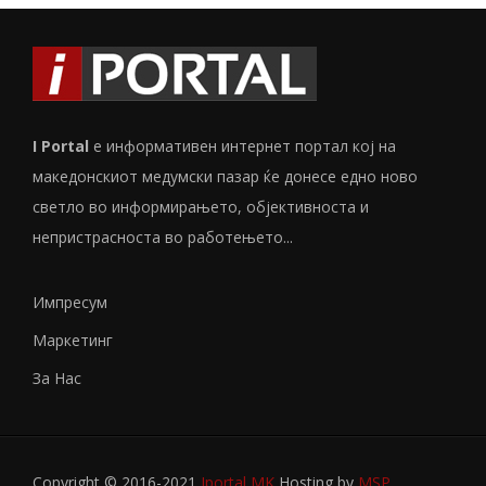
I Portal
е информативен интернет портал кој на
македонскиот медумски пазар ќе донесе едно ново
светло во информирањето, објективноста и
непристрасноста во работењето...
Импресум
Маркетинг
За Нас
Copyright © 2016-2021
Iportal MK
Hosting by
MSP