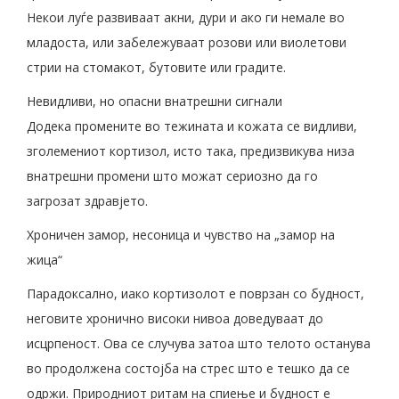
Некои луѓе развиваат акни, дури и ако ги немале во
младоста, или забележуваат розови или виолетови
стрии на стомакот, бутовите или градите.
Невидливи, но опасни внатрешни сигнали
Додека промените во тежината и кожата се видливи,
зголемениот кортизол, исто така, предизвикува низа
внатрешни промени што можат сериозно да го
загрозат здравјето.
Хроничен замор, несоница и чувство на „замор на
жица“
Парадоксално, иако кортизолот е поврзан со будност,
неговите хронично високи нивоа доведуваат до
исцрпеност. Ова се случува затоа што телото останува
во продолжена состојба на стрес што е тешко да се
одржи. Природниот ритам на спиење и будност е