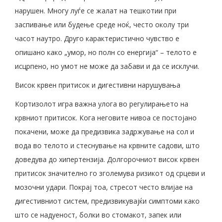
нарушен. Многу луѓе се жалат на тешкотии при
заспивање или будење среде ноќ, често околу три
часот наутро. Друго карактеристично чувство е
опишано како „умор, но полн со енергија“ – телото е
исцрпено, но умот не може да забави и да се исклучи.
Висок крвен притисок и дигестивни нарушувања
Кортизолот игра важна улога во регулирањето на
крвниот притисок. Кога неговите нивоа се постојано
покачени, може да предизвика задржување на сол и
вода во телото и стеснување на крвните садови, што
доведува до хипертензија. Долгорочниот висок крвен
притисок значително го зголемува ризикот од срцеви и
мозочни удари. Покрај тоа, стресот често влијае на
дигестивниот систем, предизвикувајќи симптоми како
што се надуеност, болки во стомакот, запек или