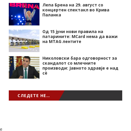
Лепа Брена на 29. август со
концертен спектакл во Крива
Паланка
Од 15 јуни нови правила на
патарините: MCard нема да важи
на MTAG лентите
Николовски бара одговорност за
скандалот со млечните
производи: Јавното здравје е над
сѐ
СЛЕДЕТЕ НЕ…
e