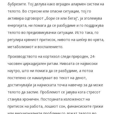
бубрезите. Тој делува како вграден алармен систем на
телото. Во стресни или опасни ситуации, тој го
активира одговорот „бори се или бегај“, ја зголемува
енергијата, ни помага да се разбудиме и го поддржува
телото во предизвикувачки ситуации. Исто така, го
регулира крвниот притисок, нивото на шеќер во крвта,
метаболизмот и воспалението.
Производството на кортизол следи природен, 24-
часовен циркадијален ритам. Нивоата се највисоки
наутро, што ни помага да се разбудиме, а потоа
постепено се намалуваат во текот на денот,
достигнувајќи ја најниската точка навечер за да може
телото да заспие. Проблемот се јавува кога стресот
станува хроничен. Постојаната изложеност на
притисок на работа, лошиот сон, финансиските грижи
или емоционалните проблеми го држат телото во