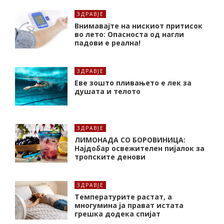
ЗДРАВЈЕ
Внимавајте на нискиот притисок
во лето: Опасноста од нагли
падови е реална!
ЗДРАВЈЕ
Еве зошто пливањето е лек за
душата и телото
ЗДРАВЈЕ
ЛИМОНАДА СО БОРОВИНИЦА:
Најдобар освежителен пијалок за
тропските денови
ЗДРАВЈЕ
Температурите растат, а
многумина ја прават истата
грешка додека спијат