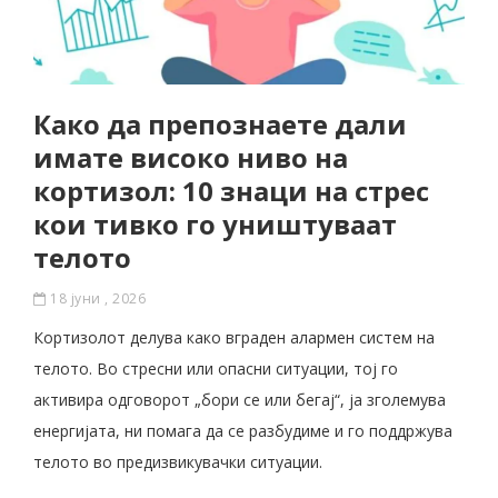
Како да препознаете дали
имате високо ниво на
кортизол: 10 знаци на стрес
кои тивко го уништуваат
телото
18 јуни , 2026
Кортизолот делува како вграден алармен систем на
телото. Во стресни или опасни ситуации, тој го
активира одговорот „бори се или бегај“, ја зголемува
енергијата, ни помага да се разбудиме и го поддржува
телото во предизвикувачки ситуации.