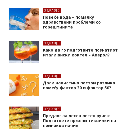
ЗДРАВЈЕ
Повеќе вода – помалку
здравствени проблеми со
горештините
ЗДРАВЈЕ
Како да го подготвите познатиот
италијански коктел – Аперол?
ЗДРАВЈЕ
Дали навистина постои разлика
помеѓу фактор 30 и фактор 50?
ЗДРАВЈЕ
Предлог за лесен летен ручек:
Подгответе пржени тиквички на
поинаков начин