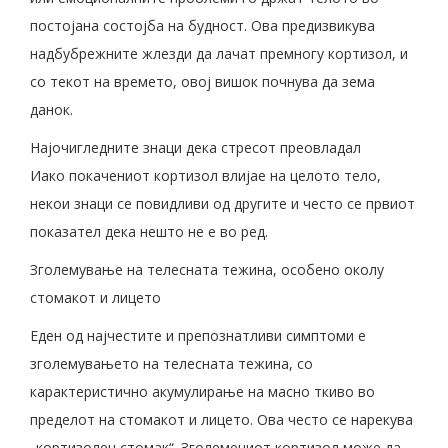
постојана состојба на будност. Ова предизвикува
надбубрежните жлезди да лачат премногу кортизол, и
со текот на времето, овој вишок почнува да зема
данок.
Најочигледните знаци дека стресот преовладал
Иако покачениот кортизол влијае на целото тело,
некои знаци се повидливи од другите и често се првиот
показател дека нешто не е во ред.
Зголемување на телесната тежина, особено околу
стомакот и лицето
Еден од најчестите и препознатливи симптоми е
зголемувањето на телесната тежина, со
карактеристично акумулирање на масно ткиво во
пределот на стомакот и лицето. Ова често се нарекува
„кортизолен стомак“. Зголемениот кортизол може да