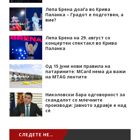
Лепа Брена доаѓа во Крива
Паланка – Градот е подготвен, а
вие?
Лепа Брена на 29. август со
концертен спектакл во Крива
Паланка
Од 15 јуни нови правила на
патарините: MCard нема да важи
на MTAG лентите
Николовски бара одговорност за
скандалот со млечните
производи: Јавното здравје е над
сѐ
СЛЕДЕТЕ НЕ…