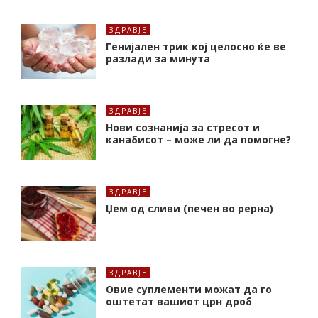
ЗДРАВЈЕ
Генијален трик кој целосно ќе ве
разлади за минута
ЗДРАВЈЕ
Нови сознанија за стресот и
канабисот – може ли да помогне?
ЗДРАВЈЕ
Џем од сливи (печен во рерна)
ЗДРАВЈЕ
Oвие суплементи можат да го
оштетат вашиот црн дроб