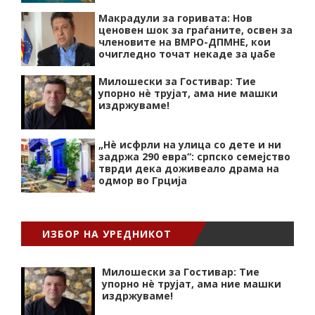
Макрадули за горивата: Нов
ценовен шок за граѓаните, освен за
членовите на ВМРО-ДПМНЕ, кои
очигледно точат некаде за џабе
Милошески за Гостивар: Тие
упорно нѐ трујат, ама ние машки
издржуваме!
„Нѐ исфрли на улица со дете и ни
задржа 290 евра“: српско семејство
тврди дека доживеало драма на
одмор во Грција
ИЗБОР НА УРЕДНИКОТ
Милошески за Гостивар: Тие
упорно нѐ трујат, ама ние машки
издржуваме!