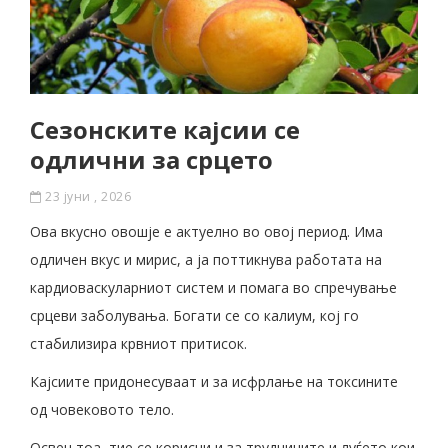
Сезонските кајсии се
одлични за срцето
23 јуни , 2026
Ова вкусно овошје е актуелно во овој период. Има
одличен вкус и мирис, а ја поттикнува работата на
кардиоваскуларниот систем и помага во спречување
срцеви заболувања. Богати се со калиум, кој го
стабилизира крвниот притисок.
Кајсиите придонесуваат и за исфрлање на токсините
од човековото тело.
Освен тоа, тие се корисни и за трудниците и луѓето кои