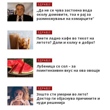
ЗДРАВЈЕ
„Да не се чува застоена вода
околу домовите, тоа е рај за
размножување на комарците“
ЗДРАВЈЕ
Пиете ладно кафе во текот на
летото? Дали и колку е добро?
ЗДРАВЈЕ
Лубеница со сол – за
поинтензивен вкус на ова овошје
ЗДРАВЈЕ
Зошто сте уморни во лето?
Доктор ги објаснува причините и
нуди решенија