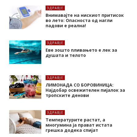
ЗДРАВЈЕ
Внимавајте на нискиот притисок
во лето: Опасноста од нагли
падови е реална!
ЗДРАВЈЕ
Еве зошто пливањето е лек за
душата и телото
ЗДРАВЈЕ
ЛИМОНАДА СО БОРОВИНИЦА:
Најдобар освежителен пијалок за
тропските денови
ЗДРАВЈЕ
Температурите растат, а
многумина ја прават истата
грешка додека спијат