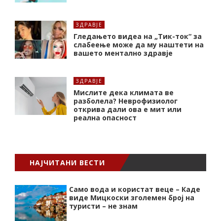
ЗДРАВЈЕ
Гледањето видеа на „Тик-ток“ за
слабеење може да му наштети на
вашето ментално здравје
ЗДРАВЈЕ
Мислите дека климата ве
разболела? Неврофизиолог
открива дали ова е мит или
реална опасност
НАЈЧИТАНИ ВЕСТИ
Само вода и користат веце – Каде
виде Мицкоски зголемен број на
туристи – не знам