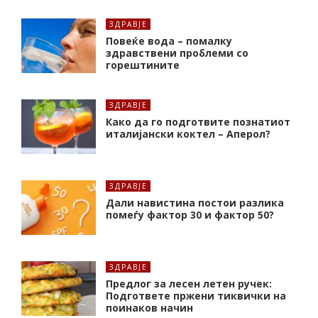
ЗДРАВЈЕ
Повеќе вода – помалку
здравствени проблеми со
горештините
ЗДРАВЈЕ
Како да го подготвите познатиот
италијански коктел – Аперол?
ЗДРАВЈЕ
Дали навистина постои разлика
помеѓу фактор 30 и фактор 50?
ЗДРАВЈЕ
Предлог за лесен летен ручек:
Подгответе пржени тиквички на
поинаков начин