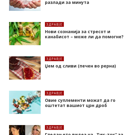
разлади за минута
ЗДРАВЈЕ
Нови сознанија за стресот и
канабисот – може ли да помогне?
ЗДРАВЈЕ
Џем од сливи (печен во рерна)
ЗДРАВЈЕ
Oвие суплементи можат да го
оштетат вашиот црн дроб
ЗДРАВЈЕ
Гледањето видеа на „Тик-ток“ за