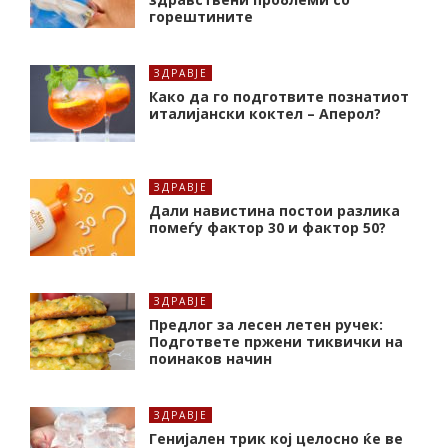
горештините
ЗДРАВЈЕ
Како да го подготвите познатиот
италијански коктел – Аперол?
ЗДРАВЈЕ
Дали навистина постои разлика
помеѓу фактор 30 и фактор 50?
ЗДРАВЈЕ
Предлог за лесен летен ручек:
Подгответе пржени тиквички на
поинаков начин
ЗДРАВЈЕ
Генијален трик кој целосно ќе ве