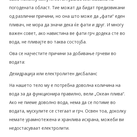
погодената област. Тие можат да бидат предизвикани
од различни причини, но она што може да „фати“ еден
пливач, не мора да значи дека ќе фати и друг. И многу
важен совет, ако навистина ве фати грч додека сте во
вода, не пливајте во таква состојба.
Ова се најчестите причини за добивање грчеви во
водата:
Дехидрација или електролитен дисбаланс
На нашето тело му е потребна доволна количина на
вода за да функционира правилно, вели „Океан плива“.
Ако не пиеме доволно вода, нема да се потиме во
водата, мускулите се стегаат и грч. Освен тоа, доколку
немате урамнотежена и хранлива исхрана, можеби ви
недостасуваат електролити.