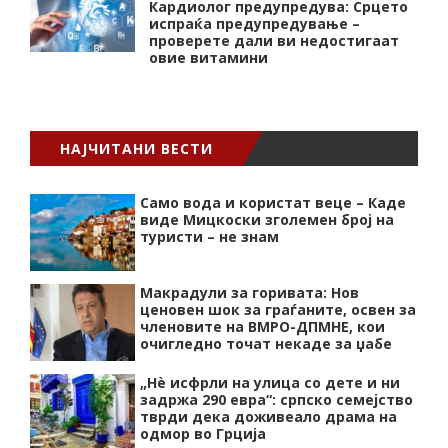
Кардиолог предупредува: Срцето
испраќа предупредување –
проверете дали ви недостигаат
овие витамини
НАЈЧИТАНИ ВЕСТИ
Само вода и користат веце – Каде
виде Мицкоски зголемен број на
туристи – не знам
Макрадули за горивата: Нов
ценовен шок за граѓаните, освен за
членовите на ВМРО-ДПМНЕ, кои
очигледно точат некаде за џабе
„Нѐ исфрли на улица со дете и ни
задржа 290 евра“: српско семејство
тврди дека доживеало драма на
одмор во Грција