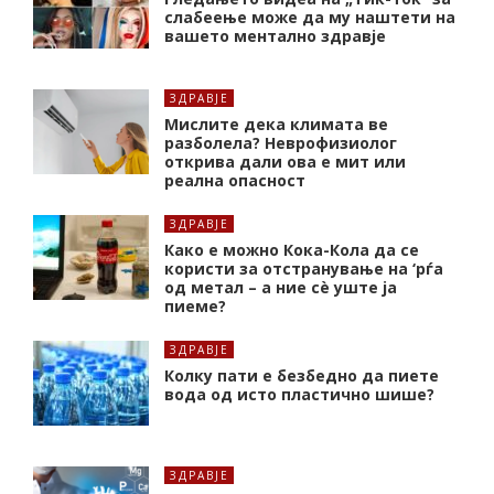
слабеење може да му наштети на
вашето ментално здравје
ЗДРАВЈЕ
Мислите дека климата ве
разболела? Неврофизиолог
открива дали ова е мит или
реална опасност
ЗДРАВЈЕ
Како е можно Кока-Кола да се
користи за отстранување на ‘рѓа
од метал – а ние сè уште ја
пиеме?
ЗДРАВЈЕ
Колку пати е безбедно да пиете
вода од исто пластично шише?
ЗДРАВЈЕ