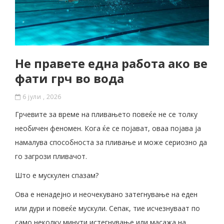
Не правете една работа ако ве
фати грч во вода
6 јули , 2026
Грчевите за време на пливањето повеќе не се толку
необичен феномен. Кога ќе се појават, оваа појава ја
намалува способноста за пливање и може сериозно да
го загрози пливачот.
Што е мускулен спазам?
Ова е ненадејно и неочекувано затегнување на еден
или дури и повеќе мускули. Сепак, тие исчезнуваат по
само неколку минути истегнување или масажа на