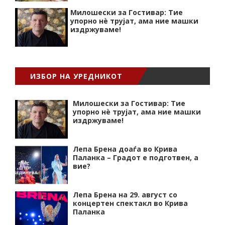
Милошески за Гостивар: Тие
упорно нѐ трујат, ама ние машки
издржуваме!
ИЗБОР НА УРЕДНИКОТ
Милошески за Гостивар: Тие
упорно нѐ трујат, ама ние машки
издржуваме!
Лепа Брена доаѓа во Крива
Паланка – Градот е подготвен, а
вие?
Лепа Брена на 29. август со
концертен спектакл во Крива
Паланка