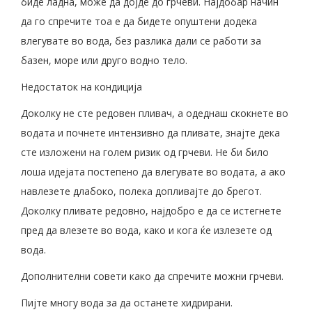
биде ладна, може да дојде до грчеви. Најдобар начин
да го спречите тоа е да бидете опуштени додека
влегувате во вода, без разлика дали се работи за
базен, море или друго водно тело.
Недостаток на кондиција
Доколку не сте редовен пливач, а одеднаш скокнете во
водата и почнете интензивно да пливате, знајте дека
сте изложени на голем ризик од грчеви. Не би било
лоша идејата постепено да влегувате во водата, а ако
навлезете длабоко, полека допливајте до брегот.
Доколку пливате редовно, најдобро е да се истегнете
пред да влезете во вода, како и кога ќе излезете од
вода.
Дополнителни совети како да спречите можни грчеви.
Пијте многу вода за да останете хидрирани.