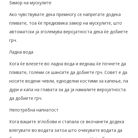
Замор на мускулите
Ако чувствувате дека премногу се напрегате додека
пливате, тоа ќе предизвика замор на мускулите, што
автоматски ја зголемува веројатноста дека ќе добиете
грч.
Ладна вода
Кога ќе влезете во ладна вода и веднаш ќе почнете да
пливате, големи се шансите да добиете грч. Совет е да
носите водени чевли, едноделни костими за капење, па
дури и капа на главата за да ја намалите веројатноста
да добиете грч.
Непотребна напнатост
Кога вашите зглобови и стапала се вкочанети додека
влегувате во водата затоа што очекувате водата да