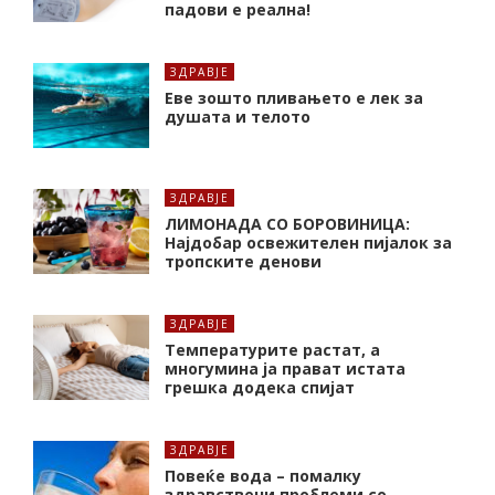
падови е реална!
ЗДРАВЈЕ
Еве зошто пливањето е лек за
душата и телото
ЗДРАВЈЕ
ЛИМОНАДА СО БОРОВИНИЦА:
Најдобар освежителен пијалок за
тропските денови
ЗДРАВЈЕ
Температурите растат, а
многумина ја прават истата
грешка додека спијат
ЗДРАВЈЕ
Повеќе вода – помалку
здравствени проблеми со