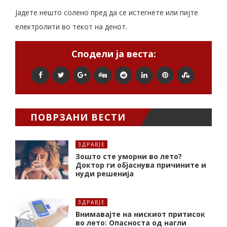
Јадете нешто солено пред да се истегнете или пијте
електролити во текот на денот.
Сподели ја веста:
ПОВРЗАНИ ВЕСТИ
ЗДРАВЈЕ
Зошто сте уморни во лето?
Доктор ги објаснува причините и
нуди решенија
ЗДРАВЈЕ
Внимавајте на нискиот притисок
во лето: Опасноста од нагли