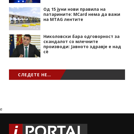
Од 15 јуни нови правила на
патарините: MCard нема да важи
на MTAG лентите
Николовски бара одговорност за
скандалот со млечните
производи: Јавното здравје е над
сѐ
СЛЕДЕТЕ НЕ…
e