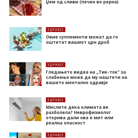
Џем од сливи (печен во рерна)
ЗДРАВЈЕ
Oвие суплементи можат да го
оштетат вашиот црн дроб
ЗДРАВЈЕ
Гледањето видеа на „Тик-ток“ за
слабеење може да му наштети на
вашето ментално здравје
ЗДРАВЈЕ
Мислите дека климата ве
разболела? Неврофизиолог
открива дали ова е мит или
реална опасност
ЗДРАВЈЕ