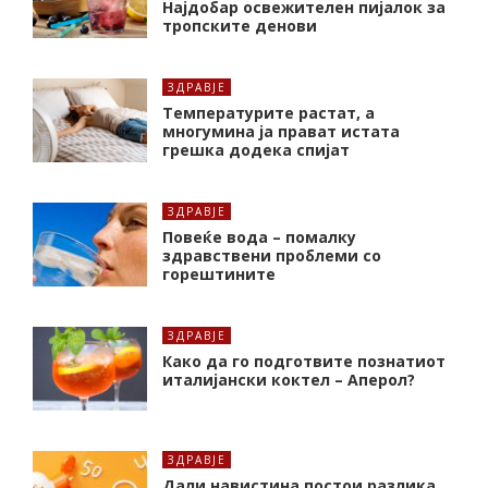
Најдобар освежителен пијалок за
тропските денови
ЗДРАВЈЕ
Температурите растат, а
многумина ја прават истата
грешка додека спијат
ЗДРАВЈЕ
Повеќе вода – помалку
здравствени проблеми со
горештините
ЗДРАВЈЕ
Како да го подготвите познатиот
италијански коктел – Аперол?
ЗДРАВЈЕ
Дали навистина постои разлика