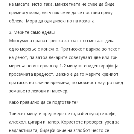
на масата. Исто така, манжетната не смее да биде
премногу мала, ниту пак смее да се постави преку
облека. Мора да оди директно на кожата.
3. Мерите само еднаш
Многумина прават грешка затоа што сметаат дека
едно мерење е конечно. Притисокот варира во текот
на денот, па затоа лекарите советуваат две или три
мерења во интервал од 1-2 минути, евидентирајќи ја
просечната вредност. Важно е да го мерите крвниот
притисок во слични времиња, по можност наутро пред
земањето лекови и навечер.
Како правилно да се подготвите?
Триесет минути пред мерењето, избегнувајте кафе,
алкохол, цигари и напор. Користете проверен уред за
надлактицата, бидејќи оние на зглобот често се