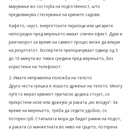
мирување во состојба на подготвеност, што
предизвикува стеснување на крвните садови.
Кафето, чајот, енергетските пијалоци или цигарите
непосредно пред мерењето имаат сличен ефект. Дури и
разговорот за време на самиот процес може да влијае
на резултатот. Експертите препорачуваат одмор од 5
до 10 минути во тивка средина пред мерењето, без
користење на телефонот.
2. Имате неправилна положба на телото
Друга честа грешка е лошото држење на телото. Многу
луѓе го мерат крвниот притисок додека стојат, со
прекрстени нозе или држејќи ја раката „во воздух“. За
време на мерењето, треба да седите удобно, со
потпрен грб. Стапалата мора да бидат рамни на подот,
а раката со манжетната во ниво на срцето, потпрена