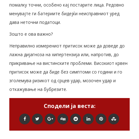
помалку точни, особено кај постарите лица. Редовно
менувајте ги батериите бидејќи неисправниот уред
дава неточни податоци.
Зошто е ова важно?
Неправилно измерениот притисок може да доведе до
лажна дијагноза на хипертензија или, напротив, до
прикривање на вистинските проблеми. Високиот крвен
притисок може да биде без симптоми со години и го
зголемува ризикот од срцев удар, мозочен удар и
откажување на бубрезите.
Сподели ја веста: