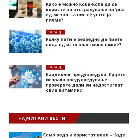
Како е можно Кока-Кола да се
користи за отстранување на ‘рѓа
од метал – а ние сè уште ја
пиеме?
ЗДРАВЈЕ
Колку пати е безбедно да пиете
вода од исто пластично шише?
ЗДРАВЈЕ
Кардиолог предупредува: Срцето
испраќа предупредување –
проверете дали ви недостигаат
овие витамини
НАЈЧИТАНИ ВЕСТИ
Само вода и користат веце – Каде