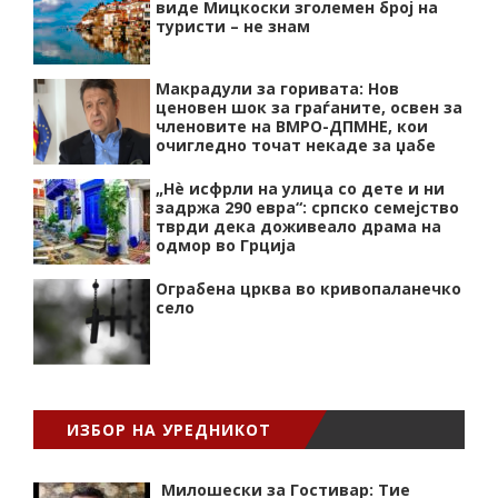
виде Мицкоски зголемен број на
туристи – не знам
Макрадули за горивата: Нов
ценовен шок за граѓаните, освен за
членовите на ВМРО-ДПМНЕ, кои
очигледно точат некаде за џабе
„Нѐ исфрли на улица со дете и ни
задржа 290 евра“: српско семејство
тврди дека доживеало драма на
одмор во Грција
Ограбена црква во кривопаланечко
село
ИЗБОР НА УРЕДНИКОТ
Милошески за Гостивар: Тие