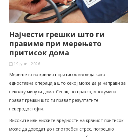
Најчести грешки што ги
правиме при мерењето
притисок дома
19 јуни , 2026
Мерењето на крвниот притисок изгледа како
едноставна операција што секој може да ја направи за
неколку минути дома. Сепак, во пракса, многумина
прават грешки што ги прават резултатите
неверодостојни.
Високите или ниските вредности на крвниот притисок
може да доведат до непотребен стрес, погрешно