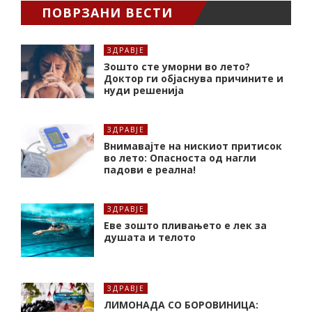
ПОВРЗАНИ ВЕСТИ
ЗДРАВЈЕ
Зошто сте уморни во лето?
Доктор ги објаснува причините и
нуди решенија
ЗДРАВЈЕ
Внимавајте на нискиот притисок
во лето: Опасноста од нагли
падови е реална!
ЗДРАВЈЕ
Еве зошто пливањето е лек за
душата и телото
ЗДРАВЈЕ
ЛИМОНАДА СО БОРОВИНИЦА: