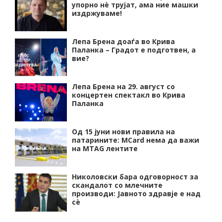
упорно нѐ трујат, ама ние машки
издржуваме!
Лепа Брена доаѓа во Крива
Паланка – Градот е подготвен, а
вие?
Лепа Брена на 29. август со
концертен спектакл во Крива
Паланка
Од 15 јуни нови правила на
патарините: MCard нема да важи
на MTAG лентите
Николовски бара одговорност за
скандалот со млечните
производи: Јавното здравје е над
сѐ