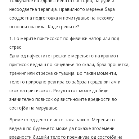
толкување на здравствената состојба, па дури и
несоодветна терапија. Правилното мерење бара
соодветна подготовка и почитување на неколку
основни правила. Каде грешите?
1. Го мерите притисокот по физички напор или под
стрес
Една од најчестите грешки е мерењето на крвниот
притисок веднаш по качување по скали, брза прошетка,
тренинг или стресна ситуација. Во такви моменти,
телото природно реагира со забрзан срцев ритам и
скок на притисокот. Резултатот може да биде
значително повисок од вистинските вредности во
состојба на мирување.
Времето од денот е исто така важно. Мерењето
веднаш по будењето може да покаже зголемени
вредности бидејќи телото преминува од состојба на