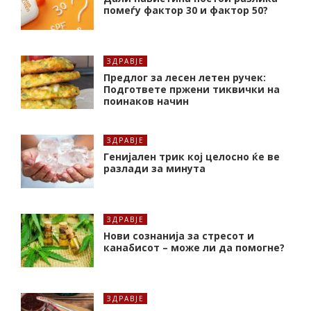
помеѓу фактор 30 и фактор 50?
ЗДРАВЈЕ
Предлог за лесен летен ручек:
Подгответе пржени тиквички на
поинаков начин
ЗДРАВЈЕ
Генијален трик кој целосно ќе ве
разлади за минута
ЗДРАВЈЕ
Нови сознанија за стресот и
канабисот – може ли да помогне?
ЗДРАВЈЕ