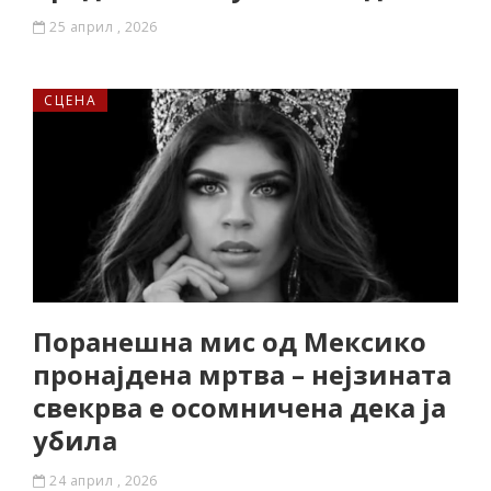
25 април , 2026
СЦЕНА
Поранешна мис од Мексико
пронајдена мртва – нејзината
свекрва е осомничена дека ја
убила
24 април , 2026