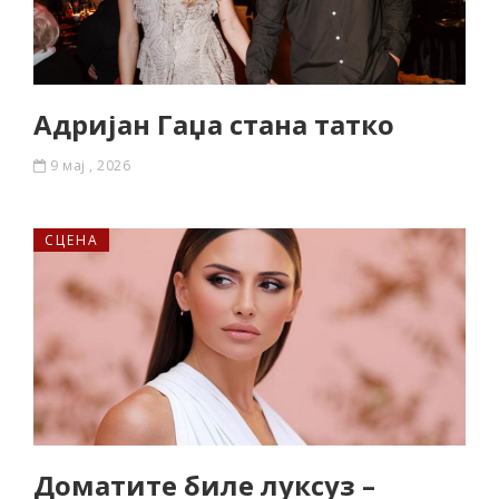
Адријан Гаџа стана татко
9 мај , 2026
СЦЕНА
Доматите биле луксуз –