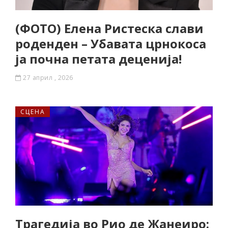
(ФОТО) Елена Ристеска слави
роденден – Убавата црнокоса
ја почна петата деценија!
27 април , 2026
СЦЕНА
Трагедија во Рио де Жанеиро: