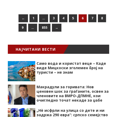
←
1
…
3
4
5
6
7
8
9
…
855
→
НАЈЧИТАНИ ВЕСТИ
Само вода и користат веце – Каде
виде Мицкоски зголемен број на
туристи – не знам
Макрадули за горивата: Нов
ценовен шок за граѓаните, освен за
членовите на ВМРО-ДПМНЕ, кои
очигледно точат некаде за џабе
„Нѐ исфрли на улица со дете и ни
задржа 290 евра“: српско семејство