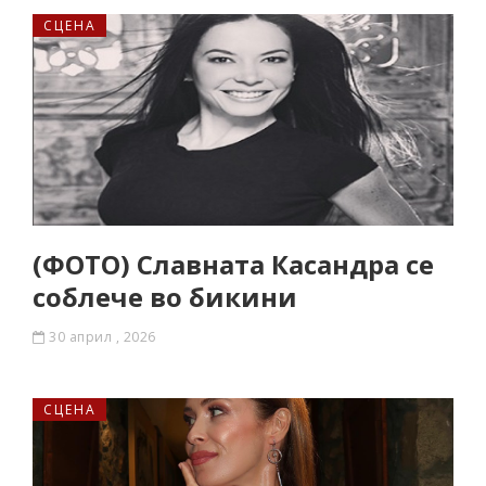
СЦЕНА
(ФОТО) Славната Касандра се
соблече во бикини
30 април , 2026
СЦЕНА