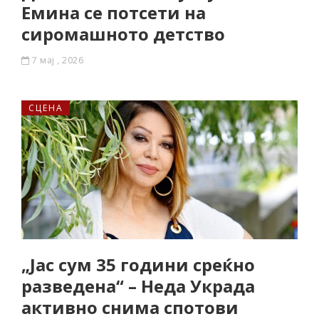
Емина се потсети на
сиромашното детство
7 мај , 2026
СЦЕНА
„Јас сум 35 години среќно
разведена“ – Неда Украда
активно снима спотови