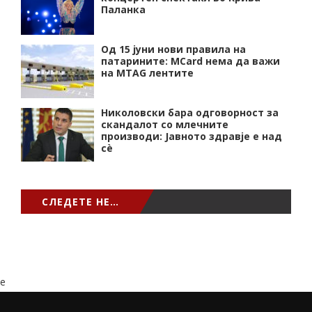
Паланка
Од 15 јуни нови правила на
патарините: MCard нема да важи
на MTAG лентите
Николовски бара одговорност за
скандалот со млечните
производи: Јавното здравје е над
сѐ
СЛЕДЕТЕ НЕ…
e