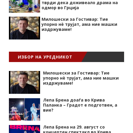
тврди дека доживеало драма на
одмор во Грција
Милошески за Гостивар: Тие
упорно нѐ трујат, ама ние машки
издржуваме!
ИЗБОР НА УРЕДНИКОТ
Милошески за Гостивар: Тие
упорно нѐ трујат, ама ние машки
издржуваме!
Лепа Брена доаѓа во Крива
Паланка – Градот е подготвен, а
вие?
Лепа Брена на 29. август со
концертен спектакл во Крива