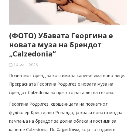
(ФОТО) Убавата Георгина е
новата муза на брендот
„Calzedonia“
14 мај , 2026
Познатиот бренд за костими за капење има ново лице.
Прекрасната Георгина Родригез е новата муза на
брендот Calzedonia за претстојната летна сезона.
Георгина Родригез, свршеницата на познатиот
фудбалер Кристијано Роналдо, ја краси новата модна
кампања на брендот за долна облека и костими за
капење Calzedonia. По Хајди Клум, која со години е