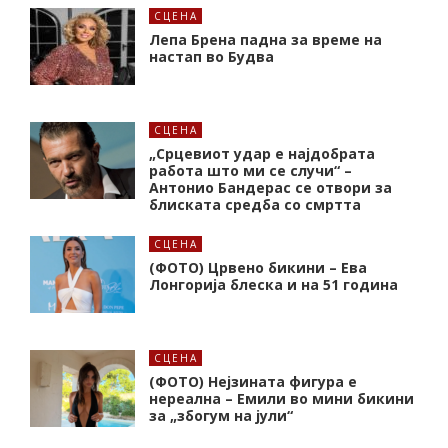
СЦЕНА
Лепа Брена падна за време на
настап во Будва
СЦЕНА
„Срцевиот удар е најдобрата
работа што ми се случи“ –
Антонио Бандерас се отвори за
блиската средба со смртта
СЦЕНА
(ФОТО) Црвено бикини – Ева
Лонгорија блеска и на 51 година
СЦЕНА
(ФОТО) Нејзината фигура е
нереална – Емили во мини бикини
за „збогум на јули“