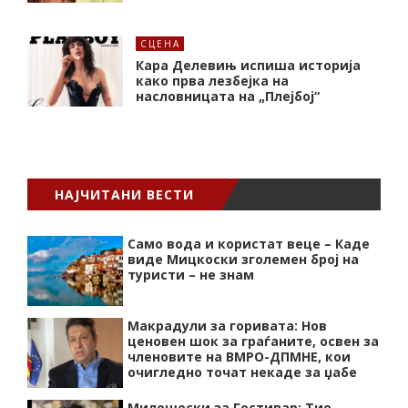
СЦЕНА
Кара Делевињ испиша историја
како прва лезбејка на
насловницата на „Плејбој“
НАЈЧИТАНИ ВЕСТИ
Само вода и користат веце – Каде
виде Мицкоски зголемен број на
туристи – не знам
Макрадули за горивата: Нов
ценовен шок за граѓаните, освен за
членовите на ВМРО-ДПМНЕ, кои
очигледно точат некаде за џабе
Милошески за Гостивар: Тие