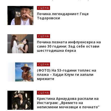
СЦЕНА
Почина легендарниот Гоце
Тодоровски
СЦЕНА
Почина позната инфлуенсерка на
само 30 години: Зад себе остави
шестгодишна ќерка
СЦЕНА
(ФОТО) На 53-години топлес на
плажа – Хајди Клум ги запали
мрежите
СЦЕНА
Кристина Арнаудова распали на
Инстаграм: „Времето на
неписмени мочковци е почнато”