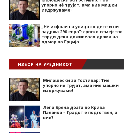
упорно нѐ трујат, ама ние машки
издржуваме!
„Нѐ исфрли на улица со дете и ни
задржа 290 евра“: српско семејство
тврди дека доживеало драма на
одмор во Грција
ИЗБОР НА УРЕДНИКОТ
Милошески за Гостивар: Тие
упорно нѐ трујат, ама ние машки
издржуваме!
Лепа Брена доаѓа во Крива
Паланка – Градот е подготвен, а
вие?