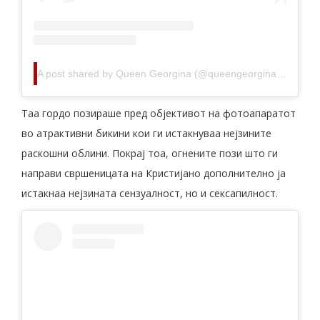
A post shared by Queen Georgina (@queengeorginagio)
Tаа гордо позираше пред објективот на фотоапаратот
во атрактивни бикини кои ги истакнуваа нејзините
раскошни облини. Покрај тоа, огнените пози што ги
направи свршеницата на Кристијано дополнително ја
истакнаа нејзината сензуалност, но и сексапилност.