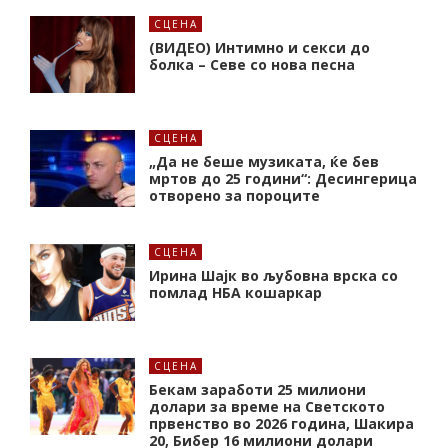
СЦЕНА
(ВИДЕО) Интимно и секси до
болка – Севе со нова песна
СЦЕНА
„Да не беше музиката, ќе бев
мртов до 25 години“: Десингерица
отворено за пороците
СЦЕНА
Ирина Шајк во љубовна врска со
помлад НБА кошаркар
СЦЕНА
Бекам заработи 25 милиони
долари за време на Светското
првенство во 2026 година, Шакира
20, Бибер 16 милиони долари