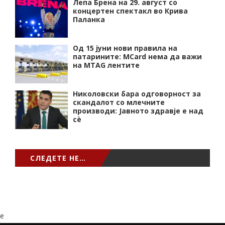
Лепа Брена на 29. август со
концертен спектакл во Крива
Паланка
Од 15 јуни нови правила на
патарините: MCard нема да важи
на MTAG лентите
Николовски бара одговорност за
скандалот со млечните
производи: Јавното здравје е над
сѐ
СЛЕДЕТЕ НЕ…
e