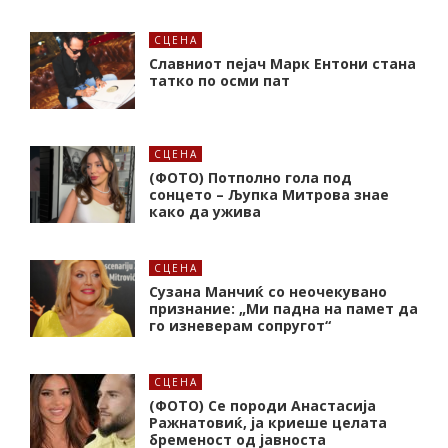
СЦЕНА
Славниот пејач Марк Ентони стана
татко по осми пат
СЦЕНА
(ФОТО) Потполно гола под
сонцето – Љупка Митрова знае
како да ужива
СЦЕНА
Сузана Манчиќ со неочекувано
признание: „Ми падна на памет да
го изневерам сопругот“
СЦЕНА
(ФОТО) Се породи Анастасија
Ражнатовиќ, ја криеше целата
бременост од јавноста