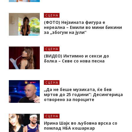
СЦЕНА
(ФОТО) Нејзината фигура е
нереална – Емили во мини бикини
за „збогум на јули“
СЦЕНА
(ВИДЕО) Интимно и секси до
болка – Севе со нова песна
СЦЕНА
„Да не беше музиката, ќе бев
мртов до 25 години“: Десингерица
отворено за пороците
СЦЕНА
Ирина Шајк во љубовна врска со
помлад НБА кошаркар