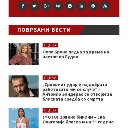
ПОВРЗАНИ ВЕСТИ
СЦЕНА
Лепа Брена падна за време на
настап во Будва
СЦЕНА
„Срцевиот удар е најдобрата
работа што ми се случи“ –
Антонио Бандерас се отвори за
блиската средба со смртта
СЦЕНА
(ФОТО) Црвено бикини – Ева
Лонгорија блеска и на 51 година