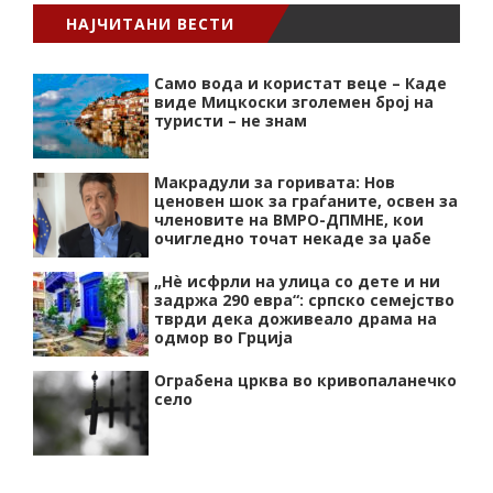
НАЈЧИТАНИ ВЕСТИ
Само вода и користат веце – Каде
виде Мицкоски зголемен број на
туристи – не знам
Макрадули за горивата: Нов
ценовен шок за граѓаните, освен за
членовите на ВМРО-ДПМНЕ, кои
очигледно точат некаде за џабе
„Нѐ исфрли на улица со дете и ни
задржа 290 евра“: српско семејство
тврди дека доживеало драма на
одмор во Грција
Ограбена црква во кривопаланечко
село