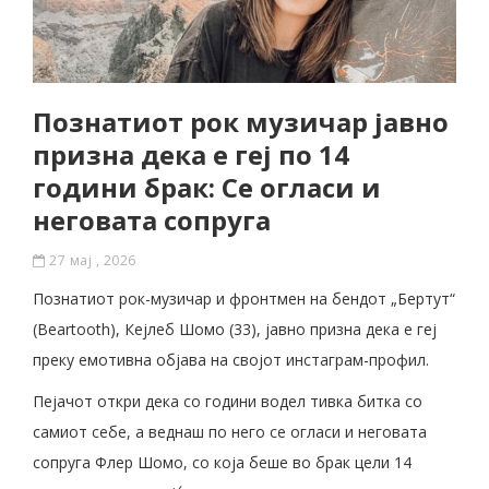
Познатиот рок музичар јавно
призна дека е геј по 14
години брак: Се огласи и
неговата сопруга
27 мај , 2026
Познатиот рок-музичар и фронтмен на бендот „Бертут“
(Beartooth), Кејлеб Шомо (33), јавно призна дека е геј
преку емотивна објава на својот инстаграм-профил.
Пејачот откри дека со години водел тивка битка со
самиот себе, а веднаш по него се огласи и неговата
сопруга Флер Шомо, со која беше во брак цели 14