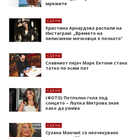
мрежите
СЦЕНА
Кристина Арнаудова распали на
Инстаграм: „Времето на
неписмени мочковци е почнато”
СЦЕНА
Славниот пејач Марк Ентони стана
татко по осми пат
СЦЕНА
(ФОТО) Потполно гола под
сонцето – Љупка Митрова знае
како да ужива
СЦЕНА
Сузана Манчиќ со неочекувано