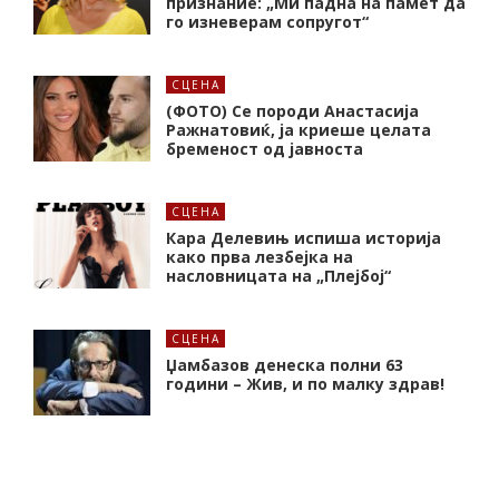
признание: „Ми падна на памет да
го изневерам сопругот“
СЦЕНА
(ФОТО) Се породи Анастасија
Ражнатовиќ, ја криеше целата
бременост од јавноста
СЦЕНА
Кара Делевињ испиша историја
како прва лезбејка на
насловницата на „Плејбој“
СЦЕНА
Џамбазов денеска полни 63
години – Жив, и по малку здрав!