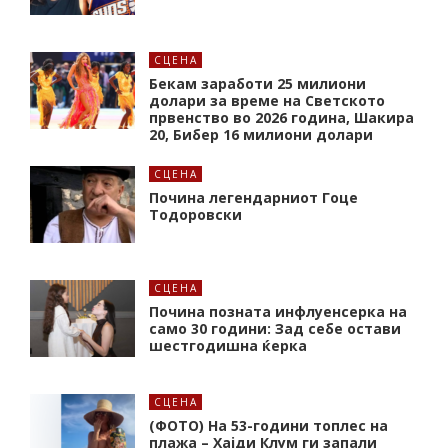
СЦЕНА
Бекам заработи 25 милиони
долари за време на Светското
првенство во 2026 година, Шакира
20, Бибер 16 милиони долари
СЦЕНА
Почина легендарниот Гоце
Тодоровски
СЦЕНА
Почина позната инфлуенсерка на
само 30 години: Зад себе остави
шестгодишна ќерка
СЦЕНА
(ФОТО) На 53-години топлес на
плажа – Хајди Клум ги запали