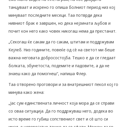
танцуваат и искрено го опиша болниот период низ кој
минуваат последните месеци. Таа потврди дека
нивниот брак е завршен, но дека нејзината љубов и
почит кон него како човек никогаш нема да престанат.
„Секогаш ќе сакам да го сакам, штитам и поддржувам
Кејлеб. Низ годините, повеќе од сè на светот ми беше
важна неговата добросостојба. Тешко е да се гледаат
болката, збунетоста, подемите и падовите, а да не
знаеш како да помогнеш“, напиша Флер.
Таа отворено проговори и за внатрешниот пекол кој го
минува како жена:
„Јас сум единствената личност која мора да се справи
со оваа ситуација. Да го поддржуваш него, додека во
исто време го губиш сопствениот свет и сè што си
имал, е неверојатно тешко да се сфати. Можеш да го