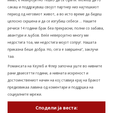
сакаш и поддржуваш својот партнер низ најтешкиот
период од неговиот живот, а во исто време да бидеш
целосно скршена и да се изгубиш себеси … Нашите
речиси 14 години брак беа прекрасни, полни со забава,
авантури и љубов. Веќе неверојатно многу ми
недостига тоа, ми недостига мојот сопруг. Нашата
приказна беше добра. Но, сега е завршена“, заклучи
таа.
Романсата на Кејлеб и Флер започна уште во нивните
рани дваесетти години, а нивната искреност и
достоинствениот начин на кој ставија крај на бракот
предизвикаа лавина од коментари и поддршка на
социјалните мрежи.
Сподели ја веста: