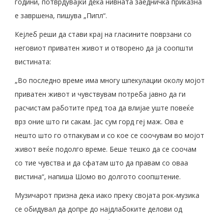
години, потврдувајќи дека нивната заедничка приказна
е завршена, пишува „Пипл“.
Кејлеб реши да стави крај на гласините поврзани со
неговиот приватен живот и отворено да ја соопшти
вистината:
„Во последно време има многу шпекулации околу мојот
приватен живот и чувствувам потреба јавно да ги
расчистам работите пред тоа да влијае уште повеќе
врз оние што ги сакам. Јас сум горд геј маж. Ова е
нешто што го отпакувам и со кое се соочувам во мојот
живот веќе подолго време. Беше тешко да се соочам
со тие чувства и да сфатам што да правам со оваа
вистина“, напиша Шомо во долгото соопштение.
Музичарот призна дека иако преку својата рок-музика
се обидувал да допре до најдлабоките делови од