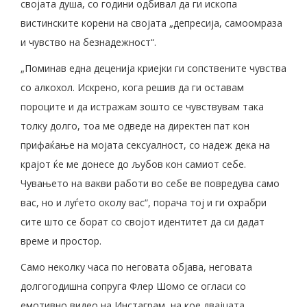
својата душа, со години одбивал да ги ископа
вистинските корени на својата „депресија, самоомраза
и чувство на безнадежност“.
„Поминав една деценија криејки ги сопствените чувства
со алкохол. Искрено, кога решив да ги оставам
пороците и да истражам зошто се чувствувам така
толку долго, тоа ме одведе на директен пат кон
прифаќање на мојата сексуалност, со надеж дека на
крајот ќе ме донесе до љубов кон самиот себе.
Чувањето на вакви работи во себе ве повредува само
вас, но и луѓето околу вас“, порача тој и ги охрабри
сите што се борат со својот идентитет да си дадат
време и простор.
Само неколку часа по неговата објава, неговата
долгогодишна сопруга Флер Шомо се огласи со
емотивно видео на Инстаграм, на кое двајцата