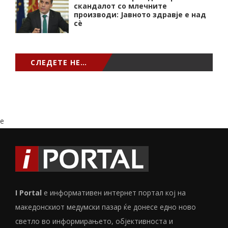
скандалот со млечните
производи: Јавното здравје е над
сѐ
СЛЕДЕТЕ НЕ…
e
I Portal
е информативен интернет портал кој на
македонскиот медумски пазар ќе донесе едно ново
светло во информирањето, објективноста и