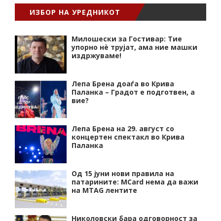
ИЗБОР НА УРЕДНИКОТ
Милошески за Гостивар: Тие
упорно нѐ трујат, ама ние машки
издржуваме!
Лепа Брена доаѓа во Крива
Паланка – Градот е подготвен, а
вие?
Лепа Брена на 29. август со
концертен спектакл во Крива
Паланка
Од 15 јуни нови правила на
патарините: MCard нема да важи
на MTAG лентите
Николовски бара одговорност за